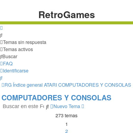
RetroGames
Buscar
Temas sin respuesta
Temas activos
Buscar
FAQ
Identificarse
Buscar
RG
Índice general
ATARI
COMPUTADORES Y CONSOLAS
COMPUTADORES Y CONSOLAS
Nuevo Tema
Buscar
Búsqueda
avanzada
273 temas
1
2