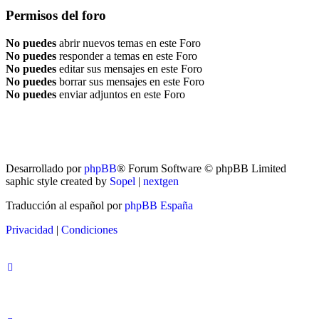
Permisos del foro
No puedes
abrir nuevos temas en este Foro
No puedes
responder a temas en este Foro
No puedes
editar sus mensajes en este Foro
No puedes
borrar sus mensajes en este Foro
No puedes
enviar adjuntos en este Foro
RG
Índice general
Todos los horarios son
UTC-04:00
Borrar cookies
Desarrollado por
phpBB
® Forum Software © phpBB Limited
saphic style created by
Sopel
|
nextgen
Traducción al español por
phpBB España
Privacidad
|
Condiciones