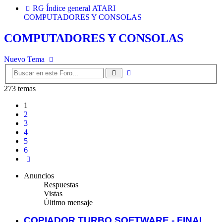
RG
Índice general
ATARI
COMPUTADORES Y CONSOLAS
COMPUTADORES Y CONSOLAS
Nuevo Tema
Búsqueda
Buscar
avanzada
273 temas
1
2
3
4
5
6
Siguiente
Anuncios
Respuestas
Vistas
Último mensaje
COPIADOR TURBO SOFTWARE - FINAL