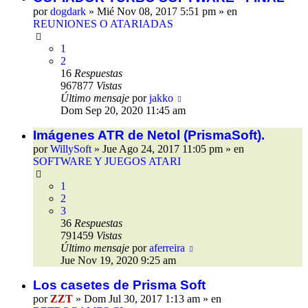
por
dogdark
»
Mié Nov 08, 2017 5:51 pm
» en
REUNIONES O ATARIADAS
1
2
16
Respuestas
967877
Vistas
Último mensaje
por
jakko
Dom Sep 20, 2020 11:45 am
Imágenes ATR de Netol (PrismaSoft).
por
WillySoft
»
Jue Ago 24, 2017 11:05 pm
» en
SOFTWARE Y JUEGOS ATARI
1
2
3
36
Respuestas
791459
Vistas
Último mensaje
por
aferreira
Jue Nov 19, 2020 9:25 am
Los casetes de Prisma Soft
por
ZZT
»
Dom Jul 30, 2017 1:13 am
» en