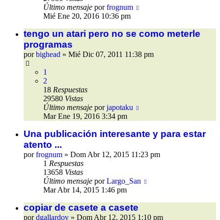
Último mensaje
por
frognum
Mié Ene 20, 2016 10:36 pm
tengo un atari pero no se como meterle
programas
por
bighead
»
Mié Dic 07, 2011 11:38 pm
1
2
18
Respuestas
29580
Vistas
Último mensaje
por
japotaku
Mar Ene 19, 2016 3:34 pm
Una publicación interesante y para estar
atento ...
por
frognum
»
Dom Abr 12, 2015 11:23 pm
1
Respuestas
13658
Vistas
Último mensaje
por
Largo_San
Mar Abr 14, 2015 1:46 pm
copiar de casete a casete
por
dgallardov
»
Dom Abr 12, 2015 1:10 pm