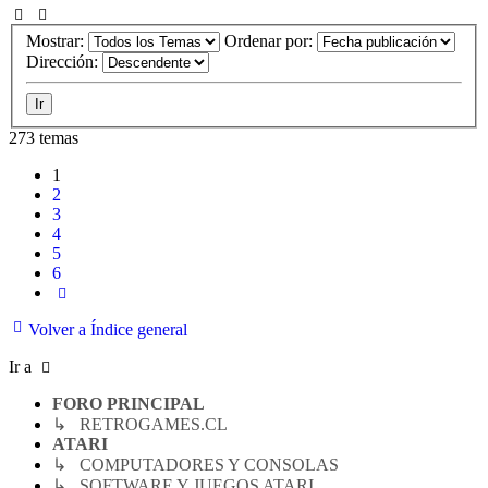
Mostrar:
Ordenar por:
Dirección:
273 temas
1
2
3
4
5
6
Siguiente
Volver a Índice general
Ir a
FORO PRINCIPAL
↳ RETROGAMES.CL
ATARI
↳ COMPUTADORES Y CONSOLAS
↳ SOFTWARE Y JUEGOS ATARI