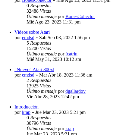
por
BonesCollector
»
Mié Ago 23, 2023 11:31 pm
0
Respuestas
32488
Vistas
Último mensaje
por
BonesCollector
Mié Ago 23, 2023 11:31 pm
Videos sobre Atari
por
emdsd
»
Sab Sep 03, 2022 1:56 pm
5
Respuestas
15200
Vistas
Último mensaje
por
fcatrin
Mié May 31, 2023 10:12 am
"Nuevo" Atari 800xl
por
emdsd
»
Mar Abr 18, 2023 11:36 am
2
Respuestas
13925
Vistas
Último mensaje
por
dgallardov
Vie Abr 28, 2023 12:42 pm
Introducción
por
krap
»
Jue Mar 23, 2023 5:21 pm
0
Respuestas
30796
Vistas
Último mensaje
por
krap
Jue Mar 23, 2023 5:21 pm