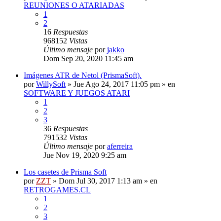
REUNIONES O ATARIADAS
1
2
16
Respuestas
968152
Vistas
Último mensaje
por
jakko
Dom Sep 20, 2020 11:45 am
Imágenes ATR de Netol (PrismaSoft).
por
WillySoft
»
Jue Ago 24, 2017 11:05 pm
» en
SOFTWARE Y JUEGOS ATARI
1
2
3
36
Respuestas
791532
Vistas
Último mensaje
por
aferreira
Jue Nov 19, 2020 9:25 am
Los casetes de Prisma Soft
por
ZZT
»
Dom Jul 30, 2017 1:13 am
» en
RETROGAMES.CL
1
2
3