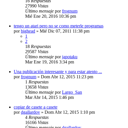
16
Respuestas
27990
Vistas
Último mensaje
por
frognum
Mié Ene 20, 2016 10:36 pm
tengo un atari pero no se como meterle programas
por
bighead
»
Mié Dic 07, 2011 11:38 pm
1
2
18
Respuestas
29587
Vistas
Último mensaje
por
japotaku
Mar Ene 19, 2016 3:34 pm
Una publicación interesante y para estar atento ...
por
frognum
»
Dom Abr 12, 2015 11:23 pm
1
Respuestas
13658
Vistas
Último mensaje
por
Largo_San
Mar Abr 14, 2015 1:46 pm
copiar de casete a casete
por
dgallardov
»
Dom Abr 12, 2015 1:10 pm
4
Respuestas
16166
Vistas
Último mensaje
por
dgallardov