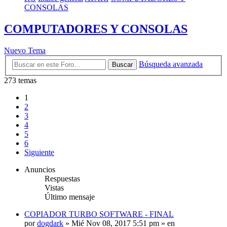
CONSOLAS
COMPUTADORES Y CONSOLAS
Nuevo Tema
Búsqueda avanzada
Buscar
273 temas
1
2
3
4
5
6
Siguiente
Anuncios
Respuestas
Vistas
Último mensaje
COPIADOR TURBO SOFTWARE - FINAL
por
dogdark
»
Mié Nov 08, 2017 5:51 pm
» en