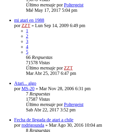
Último mensaje
por
Poltergeist
Mié May 17, 2017 5:04 pm
mi atari en 1988
por
ZZT
»
Lun Sep 14, 2009 6:49 pm
1
2
3
4
5
66
Respuestas
71578
Vistas
Último mensaje
por
ZZT
Mar Abr 25, 2017 6:47 pm
Atari... algo
por
MS-20
»
Mar Nov 28, 2006 6:31 pm
7
Respuestas
17587
Vistas
Último mensaje
por
Poltergeist
Sab Abr 22, 2017 3:52 pm
Fecha de llegada de atari a chile
por
rodrigounda
»
Mar Ago 30, 2016 10:04 am
8
Respuestas