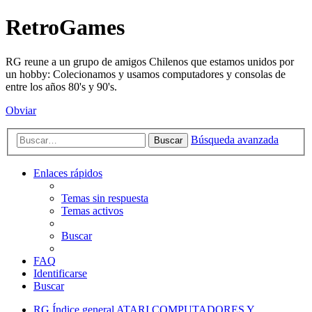
RetroGames
RG reune a un grupo de amigos Chilenos que estamos unidos por
un hobby: Colecionamos y usamos computadores y consolas de
entre los años 80's y 90's.
Obviar
Búsqueda avanzada
Buscar
Enlaces rápidos
Temas sin respuesta
Temas activos
Buscar
FAQ
Identificarse
Buscar
RG
Índice general
ATARI
COMPUTADORES Y