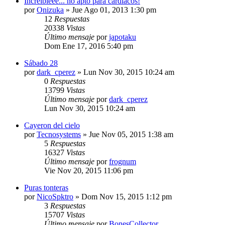
Increibleee... no apto para cardiacos!
por
Onizuka
»
Jue Ago 01, 2013 1:30 pm
12
Respuestas
20338
Vistas
Último mensaje
por
japotaku
Dom Ene 17, 2016 5:40 pm
Sábado 28
por
dark_cperez
»
Lun Nov 30, 2015 10:24 am
0
Respuestas
13799
Vistas
Último mensaje
por
dark_cperez
Lun Nov 30, 2015 10:24 am
Cayeron del cielo
por
Tecnosystems
»
Jue Nov 05, 2015 1:38 am
5
Respuestas
16327
Vistas
Último mensaje
por
frognum
Vie Nov 20, 2015 11:06 pm
Puras tonteras
por
NicoSpktro
»
Dom Nov 15, 2015 1:12 pm
3
Respuestas
15707
Vistas
Último mensaje
por
BonesCollector