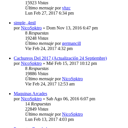
15923
Vistas
Último mensaje
por
vhzc
Lun Feb 27, 2017 6:34 pm
simple, 4mil
por
NicoSpktro
»
Dom Nov 13, 2016 6:47 pm
8
Respuestas
19248
Vistas
Último mensaje
por
germancill
Vie Feb 24, 2017 4:32 pm
Cachureos Del 2017 (Actualización 24 Septiembre)
por
NicoSpktro
»
Mié Feb 15, 2017 10:12 pm
8
Respuestas
19886
Vistas
Último mensaje
por
NicoSpktro
Vie Feb 24, 2017 12:53 am
Maquinas Arcades
por
NicoSpktro
»
Sab Ago 06, 2016 6:07 pm
14
Respuestas
22849
Vistas
Último mensaje
por
NicoSpktro
Lun Feb 13, 2017 4:03 pm