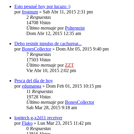
Esto pesqué hoy por lucazo :)
por
frognum
»
Sab Abr 11, 2015 2:31 pm
2
Respuestas
14708
Vistas
Último mensaje
por
Poltergeist
Dom Abr 12, 2015 12:35 am
Debo resistir inpulso de cachurear...
por
BonesCollector
»
Dom Abr 05, 2015 9:40 pm
7
Respuestas
17503
Vistas
Último mensaje
por
ZZT
Vie Abr 10, 2015 2:02 pm
Pesca del día de hoy
por
edumanga
»
Dom Feb 01, 2015 10:15 pm
11
Respuestas
19728
Vistas
Último mensaje
por
BonesCollector
Sab Mar 28, 2015 9:18 am
logitech g-x2d11 receiver
por
Flako
»
Lun Mar 23, 2015 11:42 pm
0
Respuestas
13816
Vistas