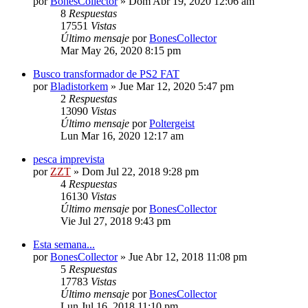
por
BonesCollector
»
Dom Abr 19, 2020 12:06 am
8
Respuestas
17551
Vistas
Último mensaje
por
BonesCollector
Mar May 26, 2020 8:15 pm
Busco transformador de PS2 FAT
por
Bladistorkem
»
Jue Mar 12, 2020 5:47 pm
2
Respuestas
13090
Vistas
Último mensaje
por
Poltergeist
Lun Mar 16, 2020 12:17 am
pesca imprevista
por
ZZT
»
Dom Jul 22, 2018 9:28 pm
4
Respuestas
16130
Vistas
Último mensaje
por
BonesCollector
Vie Jul 27, 2018 9:43 pm
Esta semana...
por
BonesCollector
»
Jue Abr 12, 2018 11:08 pm
5
Respuestas
17783
Vistas
Último mensaje
por
BonesCollector
Lun Jul 16, 2018 11:10 pm