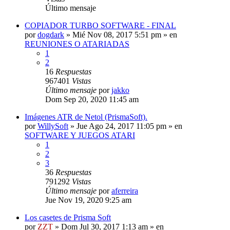
Último mensaje
COPIADOR TURBO SOFTWARE - FINAL
por
dogdark
»
Mié Nov 08, 2017 5:51 pm
» en
REUNIONES O ATARIADAS
1
2
16
Respuestas
967401
Vistas
Último mensaje
por
jakko
Dom Sep 20, 2020 11:45 am
Imágenes ATR de Netol (PrismaSoft).
por
WillySoft
»
Jue Ago 24, 2017 11:05 pm
» en
SOFTWARE Y JUEGOS ATARI
1
2
3
36
Respuestas
791292
Vistas
Último mensaje
por
aferreira
Jue Nov 19, 2020 9:25 am
Los casetes de Prisma Soft
por
ZZT
»
Dom Jul 30, 2017 1:13 am
» en