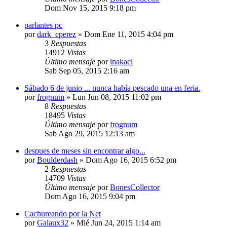
Dom Nov 15, 2015 9:18 pm
parlantes pc
por
dark_cperez
»
Dom Ene 11, 2015 4:04 pm
3
Respuestas
14912
Vistas
Último mensaje
por
inakacl
Sab Sep 05, 2015 2:16 am
Sábado 6 de junio ... nunca había pescado una en feria.
por
frognum
»
Lun Jun 08, 2015 11:02 pm
8
Respuestas
18495
Vistas
Último mensaje
por
frognum
Sab Ago 29, 2015 12:13 am
despues de meses sin encontrar algo...
por
Boulderdash
»
Dom Ago 16, 2015 6:52 pm
2
Respuestas
14709
Vistas
Último mensaje
por
BonesCollector
Dom Ago 16, 2015 9:04 pm
Cachureando por la Net
por
Galaux32
»
Mié Jun 24, 2015 1:14 am