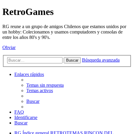
RetroGames
RG reune a un grupo de amigos Chilenos que estamos unidos por
un hobby: Colecionamos y usamos computadores y consolas de
entre los años 80's y 90's.
Obviar
Búsqueda avanzada
Buscar
Enlaces rápidos
Temas sin respuesta
Temas activos
Buscar
FAQ
Identificarse
Buscar
RG
Índice general
RETROTEMAS
RINCON DEL