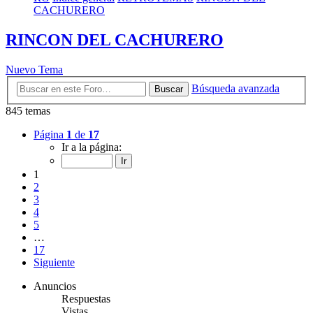
CACHURERO
RINCON DEL CACHURERO
Nuevo Tema
Búsqueda avanzada
Buscar
845 temas
Página
1
de
17
Ir a la página:
1
2
3
4
5
…
17
Siguiente
Anuncios
Respuestas
Vistas