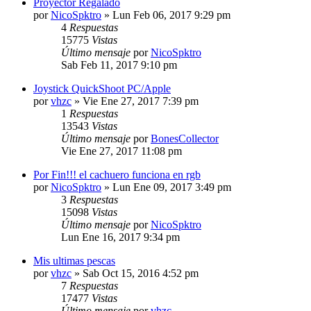
Proyector Regalado
por
NicoSpktro
»
Lun Feb 06, 2017 9:29 pm
4
Respuestas
15775
Vistas
Último mensaje
por
NicoSpktro
Sab Feb 11, 2017 9:10 pm
Joystick QuickShoot PC/Apple
por
vhzc
»
Vie Ene 27, 2017 7:39 pm
1
Respuestas
13543
Vistas
Último mensaje
por
BonesCollector
Vie Ene 27, 2017 11:08 pm
Por Fin!!! el cachuero funciona en rgb
por
NicoSpktro
»
Lun Ene 09, 2017 3:49 pm
3
Respuestas
15098
Vistas
Último mensaje
por
NicoSpktro
Lun Ene 16, 2017 9:34 pm
Mis ultimas pescas
por
vhzc
»
Sab Oct 15, 2016 4:52 pm
7
Respuestas
17477
Vistas
Último mensaje
por
vhzc