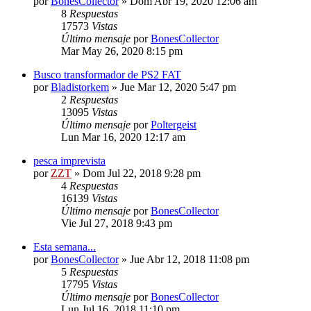
por
BonesCollector
»
Dom Abr 19, 2020 12:06 am
8
Respuestas
17573
Vistas
Último mensaje
por
BonesCollector
Mar May 26, 2020 8:15 pm
Busco transformador de PS2 FAT
por
Bladistorkem
»
Jue Mar 12, 2020 5:47 pm
2
Respuestas
13095
Vistas
Último mensaje
por
Poltergeist
Lun Mar 16, 2020 12:17 am
pesca imprevista
por
ZZT
»
Dom Jul 22, 2018 9:28 pm
4
Respuestas
16139
Vistas
Último mensaje
por
BonesCollector
Vie Jul 27, 2018 9:43 pm
Esta semana...
por
BonesCollector
»
Jue Abr 12, 2018 11:08 pm
5
Respuestas
17795
Vistas
Último mensaje
por
BonesCollector
Lun Jul 16, 2018 11:10 pm