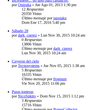
Increibleee... no apto para cardiacos!
por
Onizuka
»
Jue Ago 01, 2013 1:30 pm
12
Respuestas
20350
Vistas
Último mensaje
por
japotaku
Dom Ene 17, 2016 5:40 pm
Sábado 28
por
dark_cperez
»
Lun Nov 30, 2015 10:24 am
0
Respuestas
13806
Vistas
Último mensaje
por
dark_cperez
Lun Nov 30, 2015 10:24 am
Cayeron del cielo
por
Tecnosystems
»
Jue Nov 05, 2015 1:38 am
5
Respuestas
16335
Vistas
Último mensaje
por
frognum
Vie Nov 20, 2015 11:06 pm
Puras tonteras
por
NicoSpktro
»
Dom Nov 15, 2015 1:12 pm
3
Respuestas
15716
Vistas
Último mensaje
por
BonesCollector