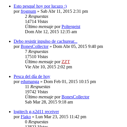
Esto pesqué hoy por lucazo :)
por
frognum
»
Sab Abr 11, 2015 2:31 pm
2
Respuestas
14714
Vistas
Último mensaje
por
Poltergeist
Dom Abr 12, 2015 12:35 am
Debo resistir inpulso de cachurear...
por
BonesCollector
»
Dom Abr 05, 2015 9:40 pm
7
Respuestas
17510
Vistas
Último mensaje
por
ZZT
Vie Abr 10, 2015 2:02 pm
Pesca del día de hoy
por
edumanga
»
Dom Feb 01, 2015 10:15 pm
11
Respuestas
19742
Vistas
Último mensaje
por
BonesCollector
Sab Mar 28, 2015 9:18 am
logitech g-x2d11 receiver
por
Flako
»
Lun Mar 23, 2015 11:42 pm
0
Respuestas
13823
Vistas