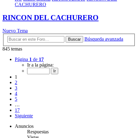
CACHURERO
RINCON DEL CACHURERO
Nuevo Tema
Búsqueda avanzada
Buscar
845 temas
Página
1
de
17
Ir a la página:
1
2
3
4
5
…
17
Siguiente
Anuncios
Respuestas
Vistas