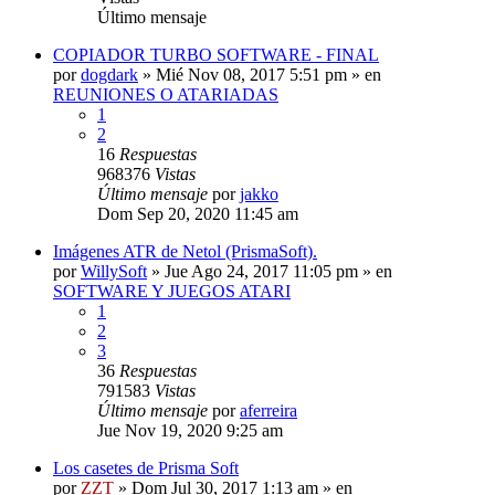
Último mensaje
COPIADOR TURBO SOFTWARE - FINAL
por
dogdark
»
Mié Nov 08, 2017 5:51 pm
» en
REUNIONES O ATARIADAS
1
2
16
Respuestas
968376
Vistas
Último mensaje
por
jakko
Dom Sep 20, 2020 11:45 am
Imágenes ATR de Netol (PrismaSoft).
por
WillySoft
»
Jue Ago 24, 2017 11:05 pm
» en
SOFTWARE Y JUEGOS ATARI
1
2
3
36
Respuestas
791583
Vistas
Último mensaje
por
aferreira
Jue Nov 19, 2020 9:25 am
Los casetes de Prisma Soft
por
ZZT
»
Dom Jul 30, 2017 1:13 am
» en