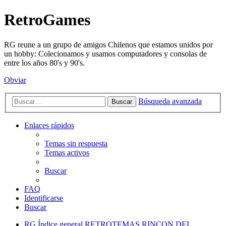
RetroGames
RG reune a un grupo de amigos Chilenos que estamos unidos por
un hobby: Colecionamos y usamos computadores y consolas de
entre los años 80's y 90's.
Obviar
Búsqueda avanzada
Buscar
Enlaces rápidos
Temas sin respuesta
Temas activos
Buscar
FAQ
Identificarse
Buscar
RG
Índice general
RETROTEMAS
RINCON DEL