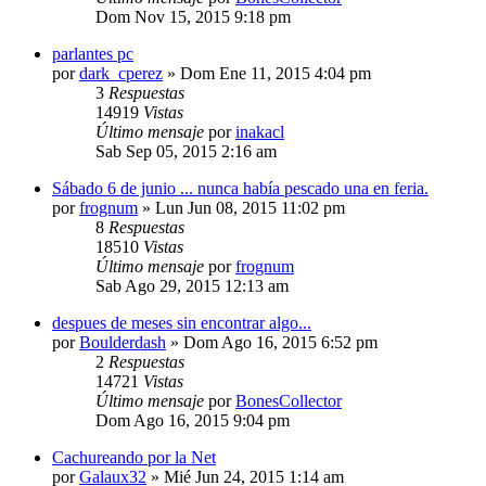
Dom Nov 15, 2015 9:18 pm
parlantes pc
por
dark_cperez
»
Dom Ene 11, 2015 4:04 pm
3
Respuestas
14919
Vistas
Último mensaje
por
inakacl
Sab Sep 05, 2015 2:16 am
Sábado 6 de junio ... nunca había pescado una en feria.
por
frognum
»
Lun Jun 08, 2015 11:02 pm
8
Respuestas
18510
Vistas
Último mensaje
por
frognum
Sab Ago 29, 2015 12:13 am
despues de meses sin encontrar algo...
por
Boulderdash
»
Dom Ago 16, 2015 6:52 pm
2
Respuestas
14721
Vistas
Último mensaje
por
BonesCollector
Dom Ago 16, 2015 9:04 pm
Cachureando por la Net
por
Galaux32
»
Mié Jun 24, 2015 1:14 am