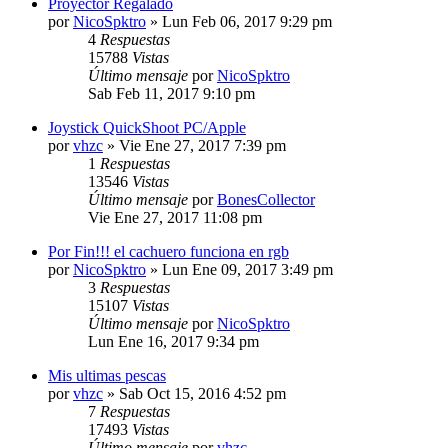
Proyector Regalado
por
NicoSpktro
»
Lun Feb 06, 2017 9:29 pm
4
Respuestas
15788
Vistas
Último mensaje
por
NicoSpktro
Sab Feb 11, 2017 9:10 pm
Joystick QuickShoot PC/Apple
por
vhzc
»
Vie Ene 27, 2017 7:39 pm
1
Respuestas
13546
Vistas
Último mensaje
por
BonesCollector
Vie Ene 27, 2017 11:08 pm
Por Fin!!! el cachuero funciona en rgb
por
NicoSpktro
»
Lun Ene 09, 2017 3:49 pm
3
Respuestas
15107
Vistas
Último mensaje
por
NicoSpktro
Lun Ene 16, 2017 9:34 pm
Mis ultimas pescas
por
vhzc
»
Sab Oct 15, 2016 4:52 pm
7
Respuestas
17493
Vistas
Último mensaje
por
vhzc