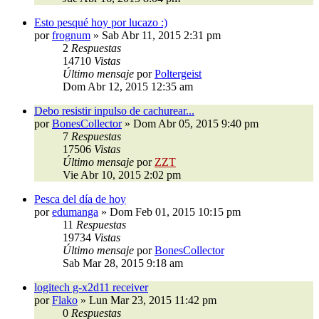
Esto pesqué hoy por lucazo :)
por
frognum
»
Sab Abr 11, 2015 2:31 pm
2
Respuestas
14710
Vistas
Último mensaje
por
Poltergeist
Dom Abr 12, 2015 12:35 am
Debo resistir inpulso de cachurear...
por
BonesCollector
»
Dom Abr 05, 2015 9:40 pm
7
Respuestas
17506
Vistas
Último mensaje
por
ZZT
Vie Abr 10, 2015 2:02 pm
Pesca del día de hoy
por
edumanga
»
Dom Feb 01, 2015 10:15 pm
11
Respuestas
19734
Vistas
Último mensaje
por
BonesCollector
Sab Mar 28, 2015 9:18 am
logitech g-x2d11 receiver
por
Flako
»
Lun Mar 23, 2015 11:42 pm
0
Respuestas