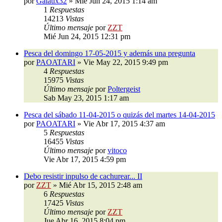
por
Galaux32
»
Mié Jun 24, 2015 1:14 am
1
Respuestas
14213
Vistas
Último mensaje
por
ZZT
Mié Jun 24, 2015 12:31 pm
Pesca del domingo 17-05-2015 y además una pregunta
por
PAOATARI
»
Vie May 22, 2015 9:49 pm
4
Respuestas
15975
Vistas
Último mensaje
por
Poltergeist
Sab May 23, 2015 1:17 am
Pesca del sábado 11-04-2015 o quizás del martes 14-04-2015
por
PAOATARI
»
Vie Abr 17, 2015 4:37 am
5
Respuestas
16455
Vistas
Último mensaje
por
vitoco
Vie Abr 17, 2015 4:59 pm
Debo resistir inpulso de cachurear... II
por
ZZT
»
Mié Abr 15, 2015 2:48 am
6
Respuestas
17425
Vistas
Último mensaje
por
ZZT
Jue Abr 16, 2015 8:04 pm