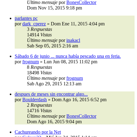
Último mensaje
por
BonesCollector
Dom Nov 15, 2015 9:18 pm
parlantes pc
por
dark_cperez
»
Dom Ene 11, 2015 4:04 pm
3
Respuestas
14914
Vistas
Último mensaje
por
inakacl
Sab Sep 05, 2015 2:16 am
Sábado 6 de junio ... nunca había pescado una en feria.
por
frognum
»
Lun Jun 08, 2015 11:02 pm
8
Respuestas
18498
Vistas
Último mensaje
por
frognum
Sab Ago 29, 2015 12:13 am
despues de meses sin encontrar algo...
por
Boulderdash
»
Dom Ago 16, 2015 6:52 pm
2
Respuestas
14716
Vistas
Último mensaje
por
BonesCollector
Dom Ago 16, 2015 9:04 pm
Cachureando por la Net