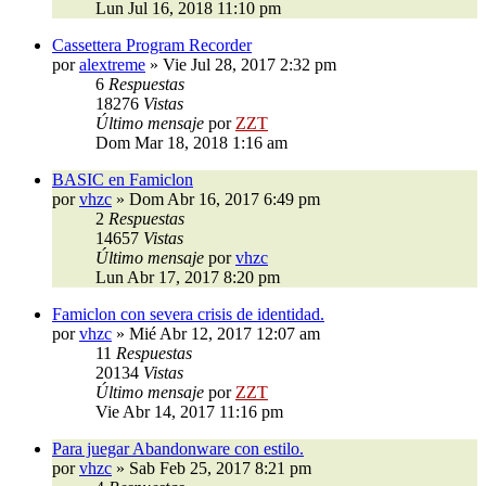
Lun Jul 16, 2018 11:10 pm
Cassettera Program Recorder
por
alextreme
»
Vie Jul 28, 2017 2:32 pm
6
Respuestas
18276
Vistas
Último mensaje
por
ZZT
Dom Mar 18, 2018 1:16 am
BASIC en Famiclon
por
vhzc
»
Dom Abr 16, 2017 6:49 pm
2
Respuestas
14657
Vistas
Último mensaje
por
vhzc
Lun Abr 17, 2017 8:20 pm
Famiclon con severa crisis de identidad.
por
vhzc
»
Mié Abr 12, 2017 12:07 am
11
Respuestas
20134
Vistas
Último mensaje
por
ZZT
Vie Abr 14, 2017 11:16 pm
Para juegar Abandonware con estilo.
por
vhzc
»
Sab Feb 25, 2017 8:21 pm