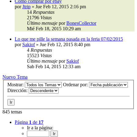
Como comprar por ebay
por
Jtrip
»
Jue Feb 12, 2015 2:16 pm
14
Respuestas
21796
Vistas
Último mensaje
por
BonesCollector
Mié Feb 18, 2015 10:29 am
Lo que me pille la semana pasada en la feria 07/02/2015
por
Sakiof
»
Jue Feb 12, 2015 8:40 pm
4
Respuestas
15523
Vistas
Último mensaje
por
Sakiof
Sab Feb 14, 2015 12:33 am
Nuevo Tema
Mostrar:
Ordenar por:
Dirección:
845 temas
Página
1
de
17
Ir a la página: