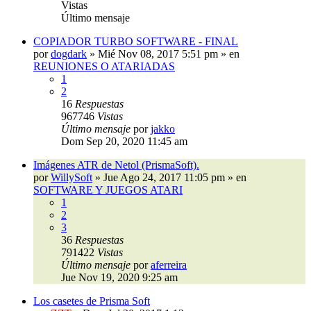
Vistas
Último mensaje
COPIADOR TURBO SOFTWARE - FINAL
por
dogdark
»
Mié Nov 08, 2017 5:51 pm
» en
REUNIONES O ATARIADAS
1
2
16
Respuestas
967746
Vistas
Último mensaje
por
jakko
Dom Sep 20, 2020 11:45 am
Imágenes ATR de Netol (PrismaSoft).
por
WillySoft
»
Jue Ago 24, 2017 11:05 pm
» en
SOFTWARE Y JUEGOS ATARI
1
2
3
36
Respuestas
791422
Vistas
Último mensaje
por
aferreira
Jue Nov 19, 2020 9:25 am
Los casetes de Prisma Soft