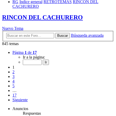
RG
Índice general
RETROTEMAS
RINCON DEL
CACHURERO
RINCON DEL CACHURERO
Nuevo Tema
Búsqueda avanzada
Buscar
845 temas
Página
1
de
17
Ir a la página:
1
2
3
4
5
…
17
Siguiente
Anuncios
Respuestas