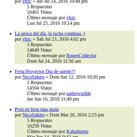
por
vhzc
»
Jue Jul 14, 2016 10:48 pm
5
Respuestas
16401
Vistas
Último mensaje
por
vhzc
Lun Jul 25, 2016 10:14 pm
La pesca del día, la racha continua :)
por
vhzc
»
Sab Jul 23, 2016 4:02 pm
3
Respuestas
14649
Vistas
Último mensaje
por
BonesCollector
Dom Jul 24, 2016 11:56 am
Feria Proyector Dia de suerte??
por
NicoSpktro
»
Dom Jun 12, 2016 10:20 pm
2
Respuestas
14594
Vistas
Último mensaje
por
underwurlde
Jue Jun 16, 2016 11:49 pm
Pvm en feria mas duda
por
NicoSpktro
»
Dom Mar 20, 2016 2:23 pm
5
Respuestas
16259
Vistas
Último mensaje
por
Kabalisimo
Mar Jun 14, 2016 9:42 am