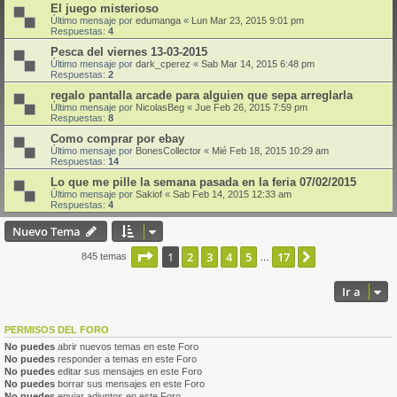
El juego misterioso
Último mensaje por
edumanga
«
Lun Mar 23, 2015 9:01 pm
Respuestas:
4
Pesca del viernes 13-03-2015
Último mensaje por
dark_cperez
«
Sab Mar 14, 2015 6:48 pm
Respuestas:
2
regalo pantalla arcade para alguien que sepa arreglarla
Último mensaje por
NicolasBeg
«
Jue Feb 26, 2015 7:59 pm
Respuestas:
8
Como comprar por ebay
Último mensaje por
BonesCollector
«
Mié Feb 18, 2015 10:29 am
Respuestas:
14
Lo que me pille la semana pasada en la feria 07/02/2015
Último mensaje por
Sakiof
«
Sab Feb 14, 2015 12:33 am
Respuestas:
4
Nuevo Tema
Página
1
de
17
1
2
3
4
5
17
Siguiente
845 temas
…
Ir a
PERMISOS DEL FORO
No puedes
abrir nuevos temas en este Foro
No puedes
responder a temas en este Foro
No puedes
editar sus mensajes en este Foro
No puedes
borrar sus mensajes en este Foro
No puedes
enviar adjuntos en este Foro