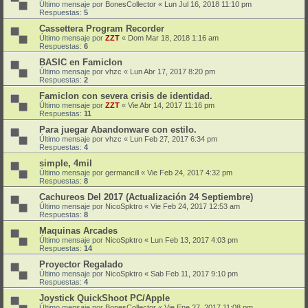
Último mensaje por
BonesCollector
«
Lun Jul 16, 2018 11:10 pm
Respuestas:
5
Cassettera Program Recorder
Último mensaje por
ZZT
«
Dom Mar 18, 2018 1:16 am
Respuestas:
6
BASIC en Famiclon
Último mensaje por
vhzc
«
Lun Abr 17, 2017 8:20 pm
Respuestas:
2
Famiclon con severa crisis de identidad.
Último mensaje por
ZZT
«
Vie Abr 14, 2017 11:16 pm
Respuestas:
11
Para juegar Abandonware con estilo.
Último mensaje por
vhzc
«
Lun Feb 27, 2017 6:34 pm
Respuestas:
4
simple, 4mil
Último mensaje por
germancill
«
Vie Feb 24, 2017 4:32 pm
Respuestas:
8
Cachureos Del 2017 (Actualización 24 Septiembre)
Último mensaje por
NicoSpktro
«
Vie Feb 24, 2017 12:53 am
Respuestas:
8
Maquinas Arcades
Último mensaje por
NicoSpktro
«
Lun Feb 13, 2017 4:03 pm
Respuestas:
14
Proyector Regalado
Último mensaje por
NicoSpktro
«
Sab Feb 11, 2017 9:10 pm
Respuestas:
4
Joystick QuickShoot PC/Apple
Último mensaje por
BonesCollector
«
Vie Ene 27, 2017 11:08 pm