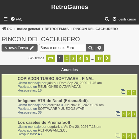
RetroGames
B
FAQ
Identificarse
u
RG
Índice general
RETROTEMAS
RINCON DEL CACHURERO
s
RINCON DEL CACHURERO
c
Buscar
Búsqueda avanzad
Nuevo Tema
a
r
Página
1
de
17
1
2
3
4
5
17
Siguiente
845 temas
…
Anuncios
COPIADOR TURBO SOFTWARE - FINAL
Último mensaje por
jakko
«
Dom Sep 20, 2020 11:45 am
Publicado en
REUNIONES O ATARIADAS
Respuestas:
16
1
2
Imágenes ATR de Netol (PrismaSoft).
Último mensaje por
aferreira
«
Jue Nov 19, 2020 9:25 am
Publicado en
SOFTWARE Y JUEGOS ATARI
Respuestas:
36
1
2
3
Los casetes de Prisma Soft
Último mensaje por
dogdark
«
Vie Dic 20, 2024 7:16 pm
Publicado en
RETROGAMES.CL
Respuestas:
43
1
2
3