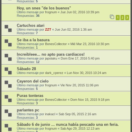
Respuestas:
5
Hoy, un snes "de los buenos"
Último mensaje por
frognum
«
Jue Jun 02, 2016 10:39 pm
Respuestas:
36
1
2
3
Cartuchos atari
Último mensaje por
ZZT
«
Jue Jun 02, 2016 1:36 am
Respuestas:
7
Se iba a la basura
Último mensaje por
BonesCollector
«
Mié Mar 23, 2016 10:30 pm
Respuestas:
1
Increibleee... no apto para cardiacos!
Último mensaje por
japotaku
«
Dom Ene 17, 2016 5:40 pm
Respuestas:
12
Sábado 28
Último mensaje por
dark_cperez
«
Lun Nov 30, 2015 10:24 am
Cayeron del cielo
Último mensaje por
frognum
«
Vie Nov 20, 2015 11:06 pm
Respuestas:
5
Puras tonteras
Último mensaje por
BonesCollector
«
Dom Nov 15, 2015 9:18 pm
Respuestas:
3
parlantes pc
Último mensaje por
inakacl
«
Sab Sep 05, 2015 2:16 am
Respuestas:
3
Sábado 6 de junio ... nunca había pescado una en feria.
Último mensaje por
frognum
«
Sab Ago 29, 2015 12:13 am
Respuestas:
8