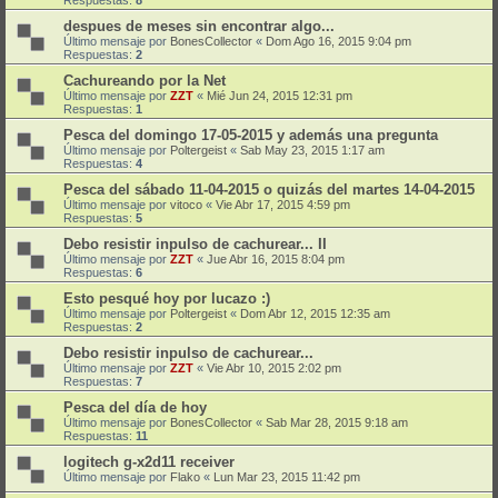
despues de meses sin encontrar algo...
Último mensaje por
BonesCollector
«
Dom Ago 16, 2015 9:04 pm
Respuestas:
2
Cachureando por la Net
Último mensaje por
ZZT
«
Mié Jun 24, 2015 12:31 pm
Respuestas:
1
Pesca del domingo 17-05-2015 y además una pregunta
Último mensaje por
Poltergeist
«
Sab May 23, 2015 1:17 am
Respuestas:
4
Pesca del sábado 11-04-2015 o quizás del martes 14-04-2015
Último mensaje por
vitoco
«
Vie Abr 17, 2015 4:59 pm
Respuestas:
5
Debo resistir inpulso de cachurear... II
Último mensaje por
ZZT
«
Jue Abr 16, 2015 8:04 pm
Respuestas:
6
Esto pesqué hoy por lucazo :)
Último mensaje por
Poltergeist
«
Dom Abr 12, 2015 12:35 am
Respuestas:
2
Debo resistir inpulso de cachurear...
Último mensaje por
ZZT
«
Vie Abr 10, 2015 2:02 pm
Respuestas:
7
Pesca del día de hoy
Último mensaje por
BonesCollector
«
Sab Mar 28, 2015 9:18 am
Respuestas:
11
logitech g-x2d11 receiver
Último mensaje por
Flako
«
Lun Mar 23, 2015 11:42 pm