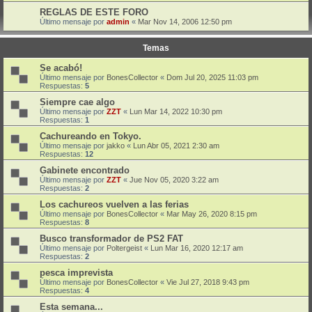
REGLAS DE ESTE FORO
Último mensaje por
admin
«
Mar Nov 14, 2006 12:50 pm
Temas
Se acabó!
Último mensaje por
BonesCollector
«
Dom Jul 20, 2025 11:03 pm
Respuestas:
5
Siempre cae algo
Último mensaje por
ZZT
«
Lun Mar 14, 2022 10:30 pm
Respuestas:
1
Cachureando en Tokyo.
Último mensaje por
jakko
«
Lun Abr 05, 2021 2:30 am
Respuestas:
12
Gabinete encontrado
Último mensaje por
ZZT
«
Jue Nov 05, 2020 3:22 am
Respuestas:
2
Los cachureos vuelven a las ferias
Último mensaje por
BonesCollector
«
Mar May 26, 2020 8:15 pm
Respuestas:
8
Busco transformador de PS2 FAT
Último mensaje por
Poltergeist
«
Lun Mar 16, 2020 12:17 am
Respuestas:
2
pesca imprevista
Último mensaje por
BonesCollector
«
Vie Jul 27, 2018 9:43 pm
Respuestas:
4
Esta semana...