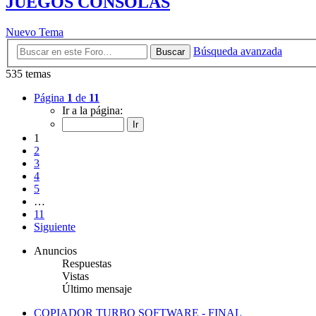
JUEGOS CONSOLAS
Nuevo Tema
Búsqueda avanzada
Buscar
535 temas
Página
1
de
11
Ir a la página:
1
2
3
4
5
…
11
Siguiente
Anuncios
Respuestas
Vistas
Último mensaje
COPIADOR TURBO SOFTWARE - FINAL