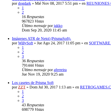
por
dogdark
»
Mié Nov 08, 2017 5:51 pm
» en
REUNIONES 
1
2
16
Respuestas
967823
Vistas
Último mensaje
por
jakko
Dom Sep 20, 2020 11:45 am
Imágenes ATR de Netol (PrismaSoft).
por
WillySoft
»
Jue Ago 24, 2017 11:05 pm
» en
SOFTWARE 
1
2
3
36
Respuestas
791444
Vistas
Último mensaje
por
aferreira
Jue Nov 19, 2020 9:25 am
Los casetes de Prisma Soft
por
ZZT
»
Dom Jul 30, 2017 1:13 am
» en
RETROGAMES.
1
2
3
43
Respuestas
698779
Vistas