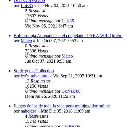
DUDA JUEGOS
por
Luis35
»
Jue Nov 04, 2021 10:50 am
2
Respuestas
13607
Vistas
Último mensaje
por
Luis35
Vie Nov 05, 2021 6:47 am
Bob esponja Atrapados en el congelador PARA WIII QuIero
por
Mateo
»
Jue Oct 07, 2021 9:53 am
0
Respuestas
32398
Vistas
Último mensaje
por
Mateo
Jue Oct 07, 2021 9:53 am
Sonic gems Collection
por
leo's_adventure
»
Vie Sep 21, 2007 10:31 am
13
Respuestas
18250
Vistas
Último mensaje
por
GoNzU88
Dom Jul 26, 2020 11:22 am
Juegos de los de toda la vida pero multijugador online
por
nakejeza
»
Mié Dic 05, 2018 11:09 am
4
Respuestas
15243
Vistas
Último mensaje
por
CecParkin