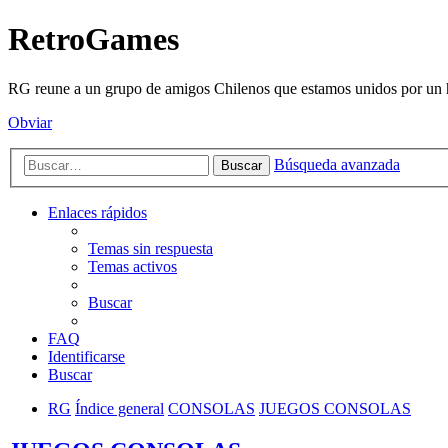
RetroGames
RG reune a un grupo de amigos Chilenos que estamos unidos por un h
Obviar
Búsqueda avanzada
Buscar
Enlaces rápidos
Temas sin respuesta
Temas activos
Buscar
FAQ
Identificarse
Buscar
RG
Índice general
CONSOLAS
JUEGOS CONSOLAS