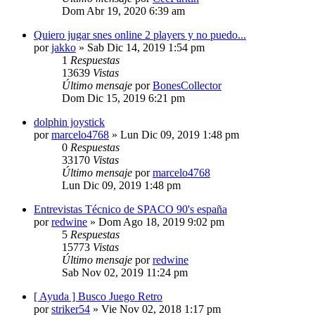
Dom Abr 19, 2020 6:39 am
Quiero jugar snes online 2 players y no puedo...
por
jakko
»
Sab Dic 14, 2019 1:54 pm
1
Respuestas
13639
Vistas
Último mensaje
por
BonesCollector
Dom Dic 15, 2019 6:21 pm
dolphin joystick
por
marcelo4768
»
Lun Dic 09, 2019 1:48 pm
0
Respuestas
33170
Vistas
Último mensaje
por
marcelo4768
Lun Dic 09, 2019 1:48 pm
Entrevistas Técnico de SPACO 90's españa
por
redwine
»
Dom Ago 18, 2019 9:02 pm
5
Respuestas
15773
Vistas
Último mensaje
por
redwine
Sab Nov 02, 2019 11:24 pm
[ Ayuda ] Busco Juego Retro
por
striker54
»
Vie Nov 02, 2018 1:17 pm