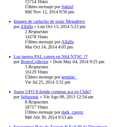
15714
Vistas
Último mensaje
por
Sakiof
Mié Nov 12, 2014 9:50 pm
Imagen de cartucho de sonic Megadrive
por
Alfalfa
»
Lun Oct 13, 2014 5:23 pm
2
Respuestas
14278
Vistas
Último mensaje
por
Alfalfa
Mar Oct 14, 2014 4:05 pm
Los juegos PAL corren en N64 NTSC ??
por
BonesCollector
»
Dom May 04, 2014 9:25 pm
3
Respuestas
16129
Vistas
Último mensaje
por
templar_
Vie Jul 25, 2014 3:32 pm
Super UFO 8 donde comprar aca en Chile?
por
Sebasonic
»
Vie Ago 09, 2013 12:54 am
8
Respuestas
18717
Vistas
Último mensaje
por
dark_cperez
Mié Abr 30, 2014 9:53 am
Encuentran Beta de Toejam & Earl III de Dreamcast