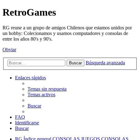
RetroGames
RG reune a un grupo de amigos Chilenos que estamos unidos por
un hobby: Colecionamos y usamos computadores y consolas de
entre los años 80's y 90's.
Obviar
Búsqueda avanzada
Buscar
Enlaces rápidos
Temas sin respuesta
Temas activos
Buscar
FAQ
Identificarse
Buscar
RG
Índice general
CONSOLAS
JUEGOS CONSOLAS