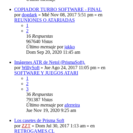
COPIADOR TURBO SOFTWARE - FINAL
por
dogdark
»
Mié Nov 08, 2017 5:51 pm
» en
REUNIONES O ATARIADAS
1
2
16
Respuestas
967640
Vistas
Último mensaje
por
jakko
Dom Sep 20, 2020 11:45 am
Imágenes ATR de Netol (PrismaSoft).
por
WillySoft
»
Jue Ago 24, 2017 11:05 pm
» en
SOFTWARE Y JUEGOS ATARI
1
2
3
36
Respuestas
791387
Vistas
Último mensaje
por
aferreira
Jue Nov 19, 2020 9:25 am
Los casetes de Prisma Soft
por
ZZT
»
Dom Jul 30, 2017 1:13 am
» en
RETROGAMES.CL