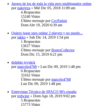
Juegos de los de toda la vida pero multijugador online
por
nakejeza
»
Mié Dic 05, 2018 11:09 am
4
Respuestas
15240
Vistas
Último mensaje
por
CecParkin
Dom Abr 19, 2020 6:39 am
Quiero jugar snes online 2 players y no puedo...
por
jakko
»
Sab Dic 14, 2019 1:54 pm
1
Respuestas
13637
Vistas
Último mensaje
por
BonesCollector
Dom Dic 15, 2019 6:21 pm
dolphin joystick
por
marcelo4768
»
Lun Dic 09, 2019 1:48 pm
0
Respuestas
33162
Vistas
Último mensaje
por
marcelo4768
Lun Dic 09, 2019 1:48 pm
Entrevistas Técnico de SPACO 90's españa
por
redwine
»
Dom Ago 18, 2019 9:02 pm
5
Respuestas
15773
Vistas