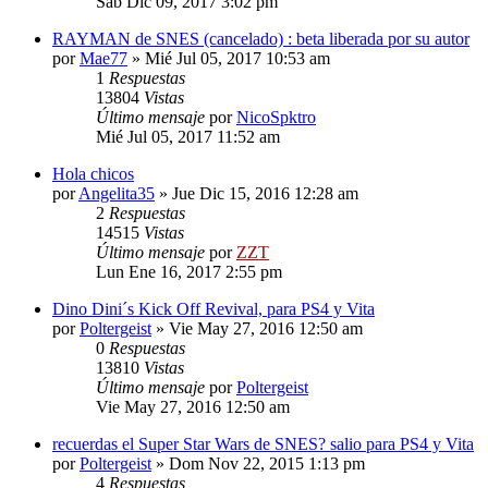
Sab Dic 09, 2017 3:02 pm
RAYMAN de SNES (cancelado) : beta liberada por su autor
por
Mae77
»
Mié Jul 05, 2017 10:53 am
1
Respuestas
13804
Vistas
Último mensaje
por
NicoSpktro
Mié Jul 05, 2017 11:52 am
Hola chicos
por
Angelita35
»
Jue Dic 15, 2016 12:28 am
2
Respuestas
14515
Vistas
Último mensaje
por
ZZT
Lun Ene 16, 2017 2:55 pm
Dino Dini´s Kick Off Revival, para PS4 y Vita
por
Poltergeist
»
Vie May 27, 2016 12:50 am
0
Respuestas
13810
Vistas
Último mensaje
por
Poltergeist
Vie May 27, 2016 12:50 am
recuerdas el Super Star Wars de SNES? salio para PS4 y Vita
por
Poltergeist
»
Dom Nov 22, 2015 1:13 pm
4
Respuestas