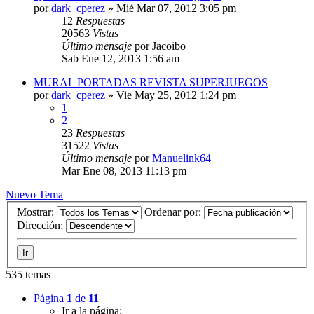
por
dark_cperez
»
Mié Mar 07, 2012 3:05 pm
12
Respuestas
20563
Vistas
Último mensaje
por
Jacoibo
Sab Ene 12, 2013 1:56 am
MURAL PORTADAS REVISTA SUPERJUEGOS
por
dark_cperez
»
Vie May 25, 2012 1:24 pm
1
2
23
Respuestas
31522
Vistas
Último mensaje
por
Manuelink64
Mar Ene 08, 2013 11:13 pm
Nuevo Tema
Mostrar:
Ordenar por:
Dirección:
535 temas
Página
1
de
11
Ir a la página: