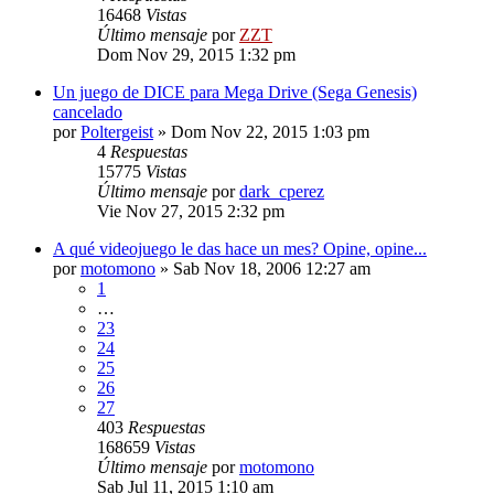
16468
Vistas
Último mensaje
por
ZZT
Dom Nov 29, 2015 1:32 pm
Un juego de DICE para Mega Drive (Sega Genesis)
cancelado
por
Poltergeist
»
Dom Nov 22, 2015 1:03 pm
4
Respuestas
15775
Vistas
Último mensaje
por
dark_cperez
Vie Nov 27, 2015 2:32 pm
A qué videojuego le das hace un mes? Opine, opine...
por
motomono
»
Sab Nov 18, 2006 12:27 am
1
…
23
24
25
26
27
403
Respuestas
168659
Vistas
Último mensaje
por
motomono
Sab Jul 11, 2015 1:10 am