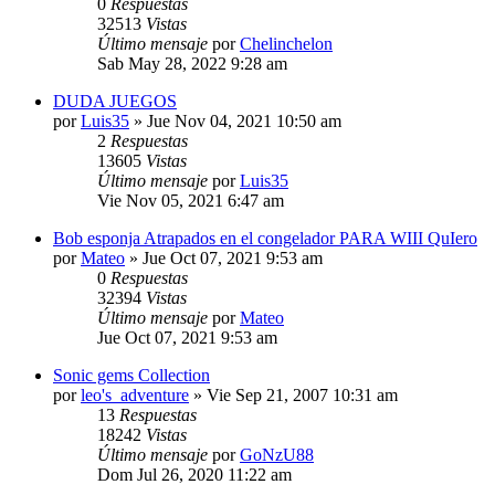
0
Respuestas
32513
Vistas
Último mensaje
por
Chelinchelon
Sab May 28, 2022 9:28 am
DUDA JUEGOS
por
Luis35
»
Jue Nov 04, 2021 10:50 am
2
Respuestas
13605
Vistas
Último mensaje
por
Luis35
Vie Nov 05, 2021 6:47 am
Bob esponja Atrapados en el congelador PARA WIII QuIero
por
Mateo
»
Jue Oct 07, 2021 9:53 am
0
Respuestas
32394
Vistas
Último mensaje
por
Mateo
Jue Oct 07, 2021 9:53 am
Sonic gems Collection
por
leo's_adventure
»
Vie Sep 21, 2007 10:31 am
13
Respuestas
18242
Vistas
Último mensaje
por
GoNzU88
Dom Jul 26, 2020 11:22 am