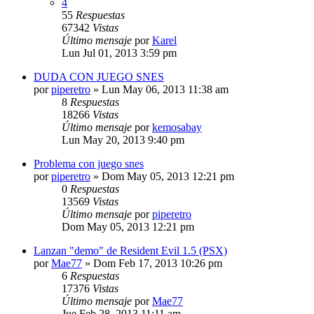
4
55
Respuestas
67342
Vistas
Último mensaje
por
Karel
Lun Jul 01, 2013 3:59 pm
DUDA CON JUEGO SNES
por
piperetro
»
Lun May 06, 2013 11:38 am
8
Respuestas
18266
Vistas
Último mensaje
por
kemosabay
Lun May 20, 2013 9:40 pm
Problema con juego snes
por
piperetro
»
Dom May 05, 2013 12:21 pm
0
Respuestas
13569
Vistas
Último mensaje
por
piperetro
Dom May 05, 2013 12:21 pm
Lanzan "demo" de Resident Evil 1.5 (PSX)
por
Mae77
»
Dom Feb 17, 2013 10:26 pm
6
Respuestas
17376
Vistas
Último mensaje
por
Mae77
Jue Feb 28, 2013 11:11 am