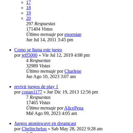
17
18
19
20
297
Respuestas
171404
Vistas
Último mensaje
por
enoeniap
Jue Jul 14, 2011 3:45 pm
Como se llama este juego
por
jeff5000
»
Vie Jul 12, 2019 4:08 pm
4
Respuestas
32989
Vistas
Último mensaje
por
Charlene
Jue Ago 10, 2023 3:07 am
revivir juegos de play 1
por
conan1177
»
Jue Dic 19, 2013 12:56 pm
7
Respuestas
17465
Vistas
Último mensaje
por
AlicePena
Mié Ago 09, 2023 4:05 am
Juegos atomiswave en dreamcast
por
Chelinchelon
»
Sab May 28, 2022 9:28 am