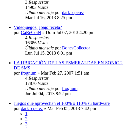
3
Respuestas
14903
Vistas
Último mensaje
por
dark_cperez
Mar Jul 16, 2013 8:25 pm
Videojuegos, ¿bajo receta?
por
CaReCoiN
»
Dom Jul 07, 2013 4:20 pm
4
Respuestas
16386
Vistas
Último mensaje
por
BonesCollector
Lun Jul 15, 2013 6:01 pm
LA UBICACIÓN DE LAS ESMERALDAS EN SONIC 2
DE SMS
por
frognum
»
Mar Feb 27, 2007 1:51 am
4
Respuestas
17876
Vistas
Último mensaje
por
frognum
Jue Jul 04, 2013 8:52 pm
Juegos que aprovechan el 100% o 110% su hardware
por
dark_cperez
»
Mar Feb 05, 2013 7:42 pm
1
2
3