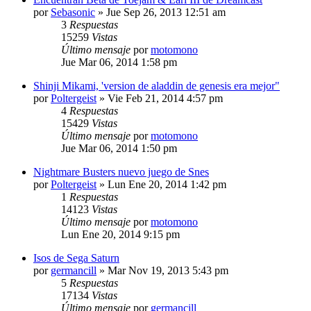
por
Sebasonic
»
Jue Sep 26, 2013 12:51 am
3
Respuestas
15259
Vistas
Último mensaje
por
motomono
Jue Mar 06, 2014 1:58 pm
Shinji Mikami, 'version de aladdin de genesis era mejor"
por
Poltergeist
»
Vie Feb 21, 2014 4:57 pm
4
Respuestas
15429
Vistas
Último mensaje
por
motomono
Jue Mar 06, 2014 1:50 pm
Nightmare Busters nuevo juego de Snes
por
Poltergeist
»
Lun Ene 20, 2014 1:42 pm
1
Respuestas
14123
Vistas
Último mensaje
por
motomono
Lun Ene 20, 2014 9:15 pm
Isos de Sega Saturn
por
germancill
»
Mar Nov 19, 2013 5:43 pm
5
Respuestas
17134
Vistas
Último mensaje
por
germancill