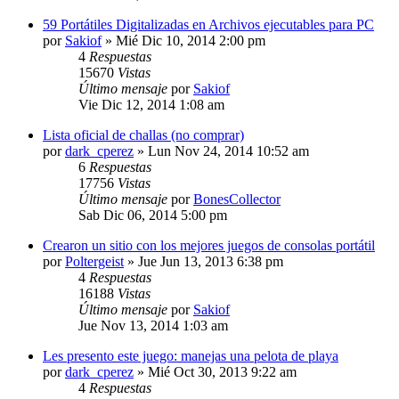
59 Portátiles Digitalizadas en Archivos ejecutables para PC
por
Sakiof
»
Mié Dic 10, 2014 2:00 pm
4
Respuestas
15670
Vistas
Último mensaje
por
Sakiof
Vie Dic 12, 2014 1:08 am
Lista oficial de challas (no comprar)
por
dark_cperez
»
Lun Nov 24, 2014 10:52 am
6
Respuestas
17756
Vistas
Último mensaje
por
BonesCollector
Sab Dic 06, 2014 5:00 pm
Crearon un sitio con los mejores juegos de consolas portátil
por
Poltergeist
»
Jue Jun 13, 2013 6:38 pm
4
Respuestas
16188
Vistas
Último mensaje
por
Sakiof
Jue Nov 13, 2014 1:03 am
Les presento este juego: manejas una pelota de playa
por
dark_cperez
»
Mié Oct 30, 2013 9:22 am
4
Respuestas