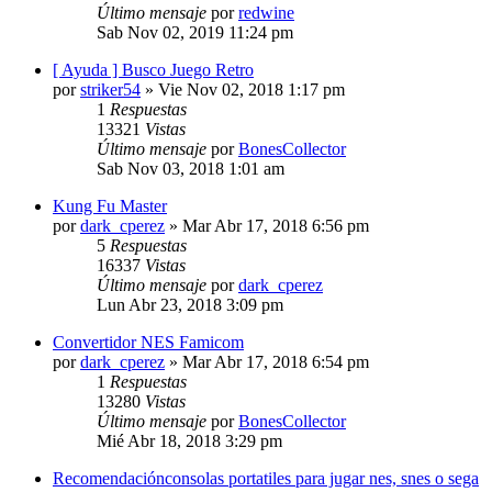
Último mensaje
por
redwine
Sab Nov 02, 2019 11:24 pm
[ Ayuda ] Busco Juego Retro
por
striker54
»
Vie Nov 02, 2018 1:17 pm
1
Respuestas
13321
Vistas
Último mensaje
por
BonesCollector
Sab Nov 03, 2018 1:01 am
Kung Fu Master
por
dark_cperez
»
Mar Abr 17, 2018 6:56 pm
5
Respuestas
16337
Vistas
Último mensaje
por
dark_cperez
Lun Abr 23, 2018 3:09 pm
Convertidor NES Famicom
por
dark_cperez
»
Mar Abr 17, 2018 6:54 pm
1
Respuestas
13280
Vistas
Último mensaje
por
BonesCollector
Mié Abr 18, 2018 3:29 pm
Recomendaciónconsolas portatiles para jugar nes, snes o sega