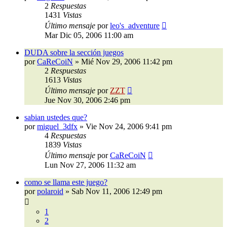
2
Respuestas
1431
Vistas
Último mensaje
por
leo's_adventure
Mar Dic 05, 2006 11:00 am
DUDA sobre la sección juegos
por
CaReCoiN
»
Mié Nov 29, 2006 11:42 pm
2
Respuestas
1613
Vistas
Último mensaje
por
ZZT
Jue Nov 30, 2006 2:46 pm
sabian ustedes que?
por
miguel_3dfx
»
Vie Nov 24, 2006 9:41 pm
4
Respuestas
1839
Vistas
Último mensaje
por
CaReCoiN
Lun Nov 27, 2006 11:32 am
como se llama este juego?
por
polaroid
»
Sab Nov 11, 2006 12:49 pm
1
2