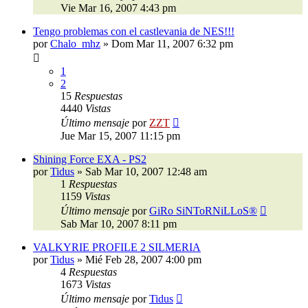
Vie Mar 16, 2007 4:43 pm
Tengo problemas con el castlevania de NES!!!
por
Chalo_mhz
»
Dom Mar 11, 2007 6:32 pm
1
2
15
Respuestas
4440
Vistas
Último mensaje
por
ZZT
Jue Mar 15, 2007 11:15 pm
Shining Force EXA - PS2
por
Tidus
»
Sab Mar 10, 2007 12:48 am
1
Respuestas
1159
Vistas
Último mensaje
por
GiRo SiNToRNiLLoS®
Sab Mar 10, 2007 8:11 pm
VALKYRIE PROFILE 2 SILMERIA
por
Tidus
»
Mié Feb 28, 2007 4:00 pm
4
Respuestas
1673
Vistas
Último mensaje
por
Tidus