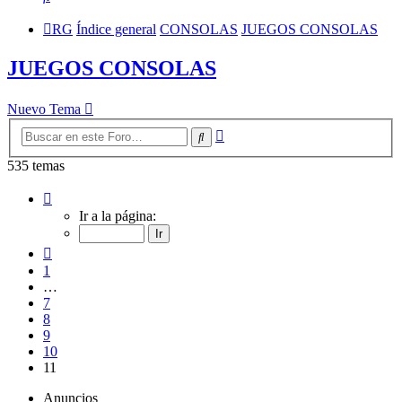
RG
Índice general
CONSOLAS
JUEGOS CONSOLAS
JUEGOS CONSOLAS
Nuevo Tema
Búsqueda
Buscar
avanzada
535 temas
Página
11
Ir a la página:
de
11
Anterior
1
…
7
8
9
10
11
Anuncios