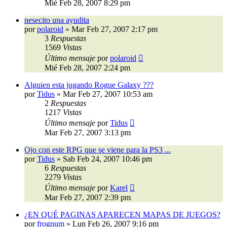
Mié Feb 28, 2007 8:29 pm
nesecito una ayudita
por
polaroid
»
Mar Feb 27, 2007 2:17 pm
3
Respuestas
1569
Vistas
Último mensaje
por
polaroid
Mié Feb 28, 2007 2:24 pm
Alguien esta jugando Rogue Galaxy ???
por
Tidus
»
Mar Feb 27, 2007 10:53 am
2
Respuestas
1217
Vistas
Último mensaje
por
Tidus
Mar Feb 27, 2007 3:13 pm
Ojo con este RPG que se viene para la PS3 ...
por
Tidus
»
Sab Feb 24, 2007 10:46 pm
6
Respuestas
2279
Vistas
Último mensaje
por
Karel
Mar Feb 27, 2007 2:39 pm
¿EN QUÉ PAGINAS APARECEN MAPAS DE JUEGOS?
por
frognum
»
Lun Feb 26, 2007 9:16 pm