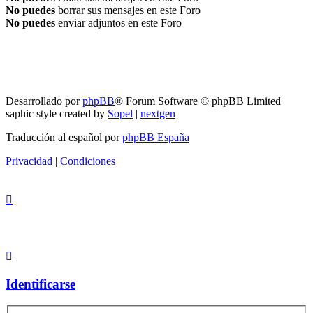
No puedes
borrar sus mensajes en este Foro
No puedes
enviar adjuntos en este Foro
RG
Índice general
Todos los horarios son
UTC-04:00
Borrar cookies
Desarrollado por
phpBB
® Forum Software © phpBB Limited
saphic style created by
Sopel
|
nextgen
Traducción al español por
phpBB España
Privacidad
|
Condiciones
Identificarse