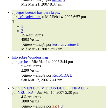
Mié Mar 21, 2007 8:37 am
q juegos buenos hay para la psx
por
leo's_adventure
»
Mié Feb 14, 2007 6:57 pm
1
2
15
Respuestas
4803
Vistas
Último mensaje
por
leo's_adventure
Mié Mar 21, 2007 7:43 am
Info sobre Wonderswan
por
parche
»
Mié Mar 14, 2007 3:44 pm
5
Respuestas
2290
Vistas
Último mensaje
por
RetroCDA
Sab Mar 17, 2007 7:41 pm
NO SE VEN LOS VIDEOS DE LOS FINALES
por
NEUTRA
»
Jue Mar 15, 2007 5:38 pm
4
Respuestas
1800
Vistas
Último mensaje
por
ZZT