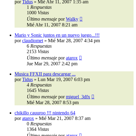
por
Tidus
»
Mié Abr 11, 2007 1:35 am
1
Respuestas
1000
Vistas
Último mensaje
por
Walky
Mié Abr 11, 2007 8:21 am
Mario y Sonic juntos en un nuevo juego...!!!
por
claudiomet
»
Mié Mar 28, 2007 4:34 pm
6
Respuestas
2153
Vistas
Último mensaje
por
atarox
Jue Mar 29, 2007 2:42 pm
Musica FFXII para descargar ...
por
Tidus
»
Lun Mar 19, 2007 6:03 pm
4
Respuestas
1645
Vistas
Último mensaje
por
miguel_3dfx
Mié Mar 28, 2007 8:53 pm
chikillo cauuroo !!! nintendo 64
por
atarox
»
Mié Mar 21, 2007 8:37 am
0
Respuestas
1364
Vistas
Último mensaje
por
atarox