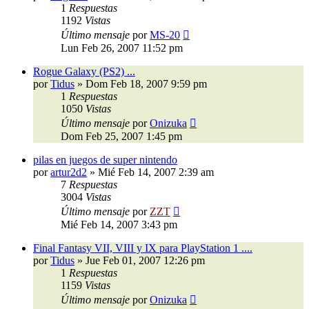
1
Respuestas
1192
Vistas
Último mensaje
por
MS-20
Lun Feb 26, 2007 11:52 pm
Rogue Galaxy (PS2) ...
por
Tidus
»
Dom Feb 18, 2007 9:59 pm
1
Respuestas
1050
Vistas
Último mensaje
por
Onizuka
Dom Feb 25, 2007 1:45 pm
pilas en juegos de super nintendo
por
artur2d2
»
Mié Feb 14, 2007 2:39 am
7
Respuestas
3004
Vistas
Último mensaje
por
ZZT
Mié Feb 14, 2007 3:43 pm
Final Fantasy VII, VIII y IX para PlayStation 1 ....
por
Tidus
»
Jue Feb 01, 2007 12:26 pm
1
Respuestas
1159
Vistas
Último mensaje
por
Onizuka