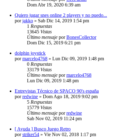
Dom Abr 19, 2020 6:39 am
Quiero jugar snes online 2 players y no puedo...
por
jakko
»
Sab Dic 14, 2019 1:54 pm
1
Respuestas
13645
Vistas
Último mensaje
por
BonesCollector
Dom Dic 15, 2019 6:21 pm
dolphin joystick
por
marcelo4768
»
Lun Dic 09, 2019 1:48 pm
0
Respuestas
33179
Vistas
Último mensaje
por
marcelo4768
Lun Dic 09, 2019 1:48 pm
Entrevistas Técnico de SPACO 90's españa
por
redwine
»
Dom Ago 18, 2019 9:02 pm
5
Respuestas
15779
Vistas
Último mensaje
por
redwine
Sab Nov 02, 2019 11:24 pm
[ Ayuda ] Busco Juego Retro
por
striker54
»
Vie Nov 02, 2018 1:17 pm