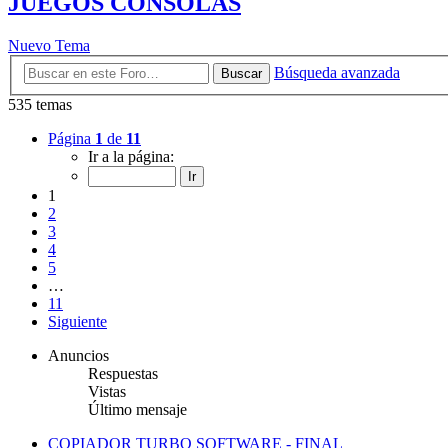
JUEGOS CONSOLAS
Nuevo Tema
Búsqueda avanzada
Buscar
535 temas
Página
1
de
11
Ir a la página:
1
2
3
4
5
…
11
Siguiente
Anuncios
Respuestas
Vistas
Último mensaje
COPIADOR TURBO SOFTWARE - FINAL