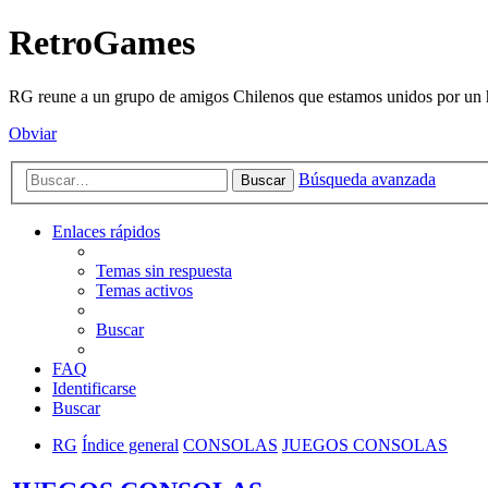
RetroGames
RG reune a un grupo de amigos Chilenos que estamos unidos por un h
Obviar
Búsqueda avanzada
Buscar
Enlaces rápidos
Temas sin respuesta
Temas activos
Buscar
FAQ
Identificarse
Buscar
RG
Índice general
CONSOLAS
JUEGOS CONSOLAS