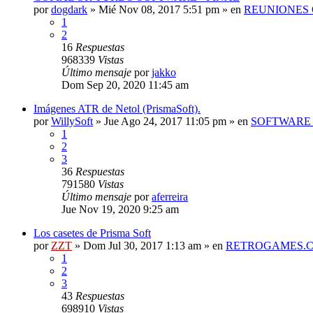
por
dogdark
»
Mié Nov 08, 2017 5:51 pm
» en
REUNIONES 
1
2
16
Respuestas
968339
Vistas
Último mensaje
por
jakko
Dom Sep 20, 2020 11:45 am
Imágenes ATR de Netol (PrismaSoft).
por
WillySoft
»
Jue Ago 24, 2017 11:05 pm
» en
SOFTWARE 
1
2
3
36
Respuestas
791580
Vistas
Último mensaje
por
aferreira
Jue Nov 19, 2020 9:25 am
Los casetes de Prisma Soft
por
ZZT
»
Dom Jul 30, 2017 1:13 am
» en
RETROGAMES.
1
2
3
43
Respuestas
698910
Vistas