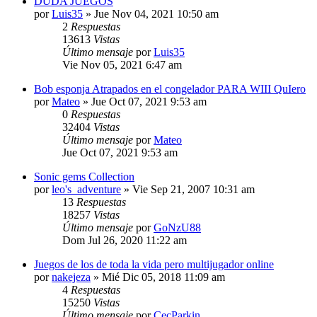
DUDA JUEGOS
por
Luis35
»
Jue Nov 04, 2021 10:50 am
2
Respuestas
13613
Vistas
Último mensaje
por
Luis35
Vie Nov 05, 2021 6:47 am
Bob esponja Atrapados en el congelador PARA WIII QuIero
por
Mateo
»
Jue Oct 07, 2021 9:53 am
0
Respuestas
32404
Vistas
Último mensaje
por
Mateo
Jue Oct 07, 2021 9:53 am
Sonic gems Collection
por
leo's_adventure
»
Vie Sep 21, 2007 10:31 am
13
Respuestas
18257
Vistas
Último mensaje
por
GoNzU88
Dom Jul 26, 2020 11:22 am
Juegos de los de toda la vida pero multijugador online
por
nakejeza
»
Mié Dic 05, 2018 11:09 am
4
Respuestas
15250
Vistas
Último mensaje
por
CecParkin