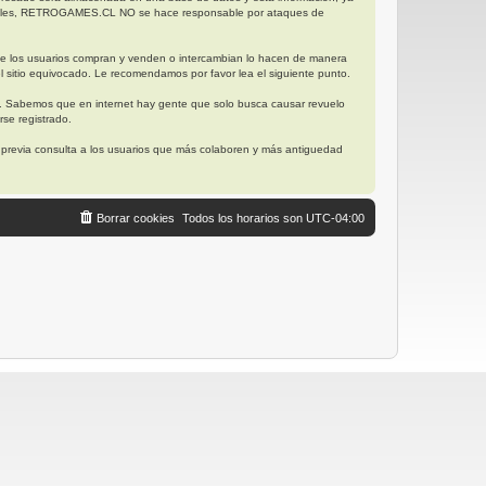
posibles, RETROGAMES.CL NO se hace responsable por ataques de
ue los usuarios compran y venden o intercambian lo hacen de manera
l sitio equivocado. Le recomendamos por favor lea el siguiente punto.
. Sabemos que en internet hay gente que solo busca causar revuelo
se registrado.
, previa consulta a los usuarios que más colaboren y más antiguedad
Borrar cookies
Todos los horarios son
UTC-04:00