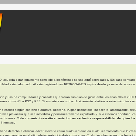
. acuerda estar legalmente sometido a los términos se uso aquí expresados. (En caso contrario 
bilidad estar informado. Al estar registrado en RETROGAMES implica desde ya estar de acuerdo
 y uso de computadores y consolas que vieron sus días de gloria entre los años 70s al 2000 (ap
rnas como WII o PS2 y PS3. Si sus intereses son exclusivamente relativos a estas máquinas rec
escribir ningún contenido abusivo, obsceno, vulgar, difamatorio, indecente, amenazante, sexual, 
ormas provocará que sea inmediata y permanentemente expulsado y, si lo creemos oportuno, con n
condiciones.
Todo comentario escrito en este foro es exclusiva responsabilidad de quién los
 informarse.
derecho a eliminar, editar, mover o cerrar cualquier tema en cualquier momento que lo creamo
permanente en el sitio, obviamente citándole como autor. Cualquier información que haya in