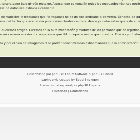
a tercera parte bajo ningún pretexto. A pesar que se tomarán todos los resguardos técnicos 
se de datos sea extraida ilícitamente.
 mercadolibre le reiteramos que Retrogames no es un sitio dedicado al comercio. El hecho de q
arse del hecho que acá tendrá potenciales clientes cautivos, desde ya debe saber que está en e
, queremos amigos. Creemos en la auto moderación y madurez de las personas que se registran
cer más ameno nuestro día, esperamos que Ud. busque lo mismo que nosotros. Gracias por haber
o y por el bien de retrogames.cl se podrán tomar medidas extraordinarias que la administración
Desarrollado por
phpBB
® Forum Software © phpBB Limited
saphic style created by
Sopel
|
nextgen
Traducción al español por
phpBB España
Privacidad
|
Condiciones