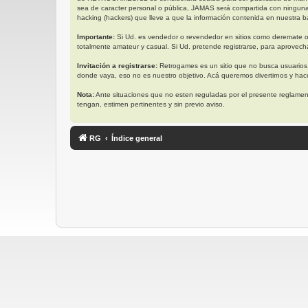
sea de caracter personal o pública, JAMAS será compartida con ningun
hacking (hackers) que lleve a que la información contenida en nuestra ba
Importante:
Si Ud. es vendedor o revendedor en sitios como deremate o
totalmente amateur y casual. Si Ud. pretende registrarse, para aprovech
Invitación a registrarse:
Retrogames es un sitio que no busca usuarios
donde vaya, eso no es nuestro objetivo. Acá queremos divertirnos y ha
Nota:
Ante situaciones que no esten reguladas por el presente reglament
tengan, estimen pertinentes y sin previo aviso.
RG
Índice general