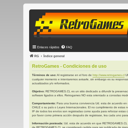
Enlaces rápidos
FAQ
RG
Índice general
RetroGames - Condiciones de uso
Términos de uso:
Al registrarse en el foro de
http://www.retrogames.cl
UD
cualquier momento e intentaremos avisarle, sin embargo es su responsa
actualizados y/o reformados.
Objetivo:
RETROGAMES.CL es un sitio dedicado a difundir la preservación
software ligados a ellos. Retrogames NO esta orientado a consolas mode
Comportamiento:
Para una buena convivencia Ud. esta de acuerdo en no 
CHILE o su país o Leyes Internacionales. El no cumplimiento de estas n
IP de todos los envíos son registradas como ayuda para reforzar estas 
por favor como primera acción después de registrase, lea cada uno para
Información posteada:
Ud. esta de acuerdo en que RETROGAMES.CL tiene 
de RETROGAMES.CL se considerará cedida para ser publicada de manera 