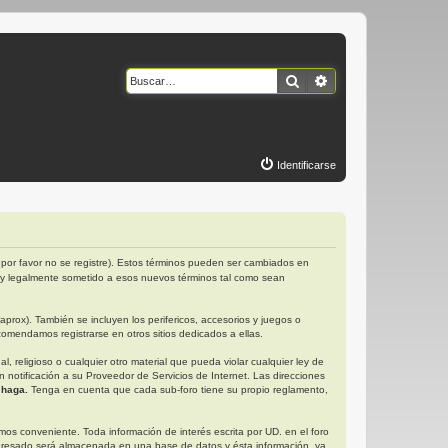
Buscar
Búsqueda avanzad
Identificarse
por favor no se registre). Estos términos pueden ser cambiados en
 y legalmente sometido a esos nuevos términos tal como sean
rox). También se incluyen los perifericos, accesorios y juegos o
omendamos registrarse en otros sitios dedicados a ellas.
religioso o cualquier otro material que pueda violar cualquier ley de
otificación a su Proveedor de Servicios de Internet. Las direcciones
 haga.
Tenga en cuenta que cada sub-foro tiene su propio reglamento,
s conveniente. Toda información de interés escrita por UD. en el foro
gresado será almacenada en una base de datos y ésta información, ya