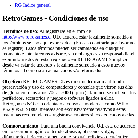
RG
Índice general
RetroGames - Condiciones de uso
Términos de uso:
Al registrarse en el foro de
http://www.retrogames.cl
UD. acuerda estar legalmente sometido a
los términos se uso aquí expresados. (En caso contrario por favor no
se registre). Estos términos pueden ser cambiados en cualquier
momento e intentaremos avisarle, sin embargo es su responsabilidad
estar informado. Al estar registrado en RETROGAMES implica
desde ya estar de acuerdo y legalmente sometido a esos nuevos
términos tal como sean actualizados y/o reformados.
Objetivo:
RETROGAMES.CL es un sitio dedicado a difundir la
preservación y uso de computadores y consolas que vieron sus días
de gloria entre los años 70s al 2000 (aprox). También se incluyen los
perifericos, accesorios y juegos o software ligados a ellos.
Retrogames NO esta orientado a consolas modernas como WII o
PS2 y PS3. Si sus intereses son exclusivamente relativos a estas
máquinas recomendamos registrarse en otros sitios dedicados a ellas.
Comportamiento:
Para una buena convivencia Ud. esta de acuerdo
en no escribir ningún contenido abusivo, obsceno, vulgar,
difamatorio, indecente, amenazante, sexual, religioso o cualquier