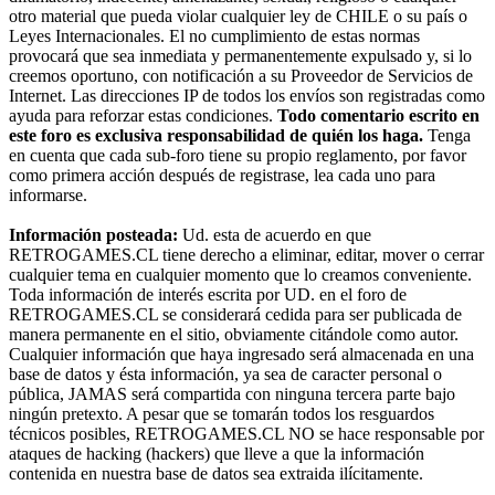
otro material que pueda violar cualquier ley de CHILE o su país o
Leyes Internacionales. El no cumplimiento de estas normas
provocará que sea inmediata y permanentemente expulsado y, si lo
creemos oportuno, con notificación a su Proveedor de Servicios de
Internet. Las direcciones IP de todos los envíos son registradas como
ayuda para reforzar estas condiciones.
Todo comentario escrito en
este foro es exclusiva responsabilidad de quién los haga.
Tenga
en cuenta que cada sub-foro tiene su propio reglamento, por favor
como primera acción después de registrase, lea cada uno para
informarse.
Información posteada:
Ud. esta de acuerdo en que
RETROGAMES.CL tiene derecho a eliminar, editar, mover o cerrar
cualquier tema en cualquier momento que lo creamos conveniente.
Toda información de interés escrita por UD. en el foro de
RETROGAMES.CL se considerará cedida para ser publicada de
manera permanente en el sitio, obviamente citándole como autor.
Cualquier información que haya ingresado será almacenada en una
base de datos y ésta información, ya sea de caracter personal o
pública, JAMAS será compartida con ninguna tercera parte bajo
ningún pretexto. A pesar que se tomarán todos los resguardos
técnicos posibles, RETROGAMES.CL NO se hace responsable por
ataques de hacking (hackers) que lleve a que la información
contenida en nuestra base de datos sea extraida ilícitamente.