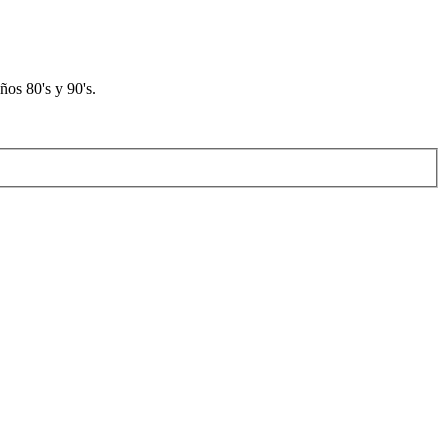
os 80's y 90's.