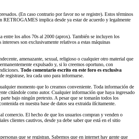
esados. (En caso contrario por favor no se registre). Estos términos
ado en RETROGAMES implica desde ya estar de acuerdo y legalmente
entre los años 70s al 2000 (aprox). También se incluyen los
 intereses son exclusivamente relativos a estas máquinas
decente, amenazante, sexual, religioso o cualquier otro material que
permanentemente expulsado y, si lo creemos oportuno, con
ondiciones.
Todo comentario escrito en este foro es exclusiva
 registrase, lea cada uno para informarse.
cualquier momento que lo creamos conveniente. Toda información de
nte citándole como autor. Cualquier información que haya ingresado
parte bajo ningún pretexto. A pesar que se tomarán todos los
enida en nuestra base de datos sea extraida ilícitamente.
 al comercio. El hecho de que los usuarios compran y venden o
les clientes cautivos, desde ya debe saber que está en el sitio
ersonas que se registran. Sabemos que en internet hay gente que