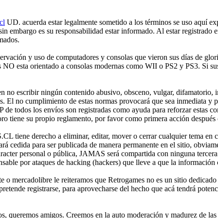
cl
UD. acuerda estar legalmente sometido a los términos se uso aquí expr
 sin embargo es su responsabilidad estar informado. Al estar registr
rmados.
ción y uso de computadores y consolas que vieron sus días de gloria 
mes NO esta orientado a consolas modernas como WII o PS2 y PS3. Si sus
no escribir ningún contenido abusivo, obsceno, vulgar, difamatorio, in
es. El no cumplimiento de estas normas provocará que sea inmediata y 
IP de todos los envíos son registradas como ayuda para reforzar estas c
o tiene su propio reglamento, por favor como primera acción después de
iene derecho a eliminar, editar, mover o cerrar cualquier tema en 
 cedida para ser publicada de manera permanente en el sitio, obviame
aracter personal o pública, JAMAS será compartida con ninguna tercera 
 por ataques de hacking (hackers) que lleve a que la información cont
e o mercadolibre le reiteramos que Retrogames no es un sitio dedicado
etende registrarse, para aprovecharse del hecho que acá tendrá potencia
os, queremos amigos. Creemos en la auto moderación y madurez de las p