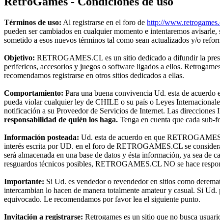
RetroGames - Condiciones de uso
Términos de uso:
Al registrarse en el foro de
http://www.retrogames.
pueden ser cambiados en cualquier momento e intentaremos avisarle,
sometido a esos nuevos términos tal como sean actualizados y/o refo
Objetivo:
RETROGAMES.CL es un sitio dedicado a difundir la preserva
perifericos, accesorios y juegos o software ligados a ellos. Retroga
recomendamos registrarse en otros sitios dedicados a ellas.
Comportamiento:
Para una buena convivencia Ud. esta de acuerdo en 
pueda violar cualquier ley de CHILE o su país o Leyes Internacional
notificación a su Proveedor de Servicios de Internet. Las direcciones 
responsabilidad de quién los haga.
Tenga en cuenta que cada sub-for
Información posteada:
Ud. esta de acuerdo en que RETROGAMES.CL t
interés escrita por UD. en el foro de RETROGAMES.CL se considerará
será almacenada en una base de datos y ésta información, ya sea de c
resguardos técnicos posibles, RETROGAMES.CL NO se hace responsable
Importante:
Si Ud. es vendedor o revendedor en sitios como deremat
intercambian lo hacen de manera totalmente amateur y casual. Si Ud. pr
equivocado. Le recomendamos por favor lea el siguiente punto.
Invitación a registrarse:
Retrogames es un sitio que no busca usuari