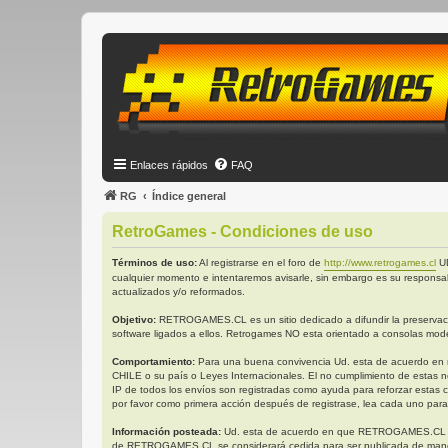
Enlaces rápidos
FAQ
RG
Índice general
RetroGames - Condiciones de uso
Términos de uso:
Al registrarse en el foro de
http://www.retrogames.cl
UD
cualquier momento e intentaremos avisarle, sin embargo es su responsa
actualizados y/o reformados.
Objetivo:
RETROGAMES.CL es un sitio dedicado a difundir la preservación
software ligados a ellos. Retrogames NO esta orientado a consolas mode
Comportamiento:
Para una buena convivencia Ud. esta de acuerdo en no 
CHILE o su país o Leyes Internacionales. El no cumplimiento de estas n
IP de todos los envíos son registradas como ayuda para reforzar estas 
por favor como primera acción después de registrase, lea cada uno para
Información posteada:
Ud. esta de acuerdo en que RETROGAMES.CL tiene 
de RETROGAMES.CL se considerará cedida para ser publicada de manera 