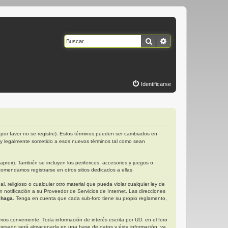
Buscar
Búsqueda avanzad
Identificarse
por favor no se registre). Estos términos pueden ser cambiados en
 y legalmente sometido a esos nuevos términos tal como sean
rox). También se incluyen los perifericos, accesorios y juegos o
omendamos registrarse en otros sitios dedicados a ellas.
religioso o cualquier otro material que pueda violar cualquier ley de
otificación a su Proveedor de Servicios de Internet. Las direcciones
 haga.
Tenga en cuenta que cada sub-foro tiene su propio reglamento,
s conveniente. Toda información de interés escrita por UD. en el foro
gresado será almacenada en una base de datos y ésta información, ya