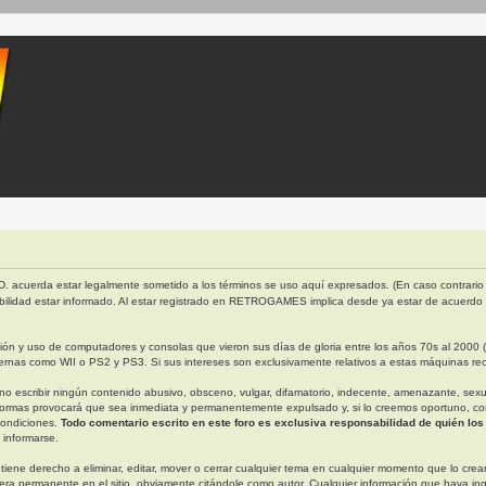
. acuerda estar legalmente sometido a los términos se uso aquí expresados. (En caso contrario 
bilidad estar informado. Al estar registrado en RETROGAMES implica desde ya estar de acuerdo
 y uso de computadores y consolas que vieron sus días de gloria entre los años 70s al 2000 (ap
rnas como WII o PS2 y PS3. Si sus intereses son exclusivamente relativos a estas máquinas rec
escribir ningún contenido abusivo, obsceno, vulgar, difamatorio, indecente, amenazante, sexual, 
ormas provocará que sea inmediata y permanentemente expulsado y, si lo creemos oportuno, con n
condiciones.
Todo comentario escrito en este foro es exclusiva responsabilidad de quién los
 informarse.
derecho a eliminar, editar, mover o cerrar cualquier tema en cualquier momento que lo creamo
permanente en el sitio, obviamente citándole como autor. Cualquier información que haya in