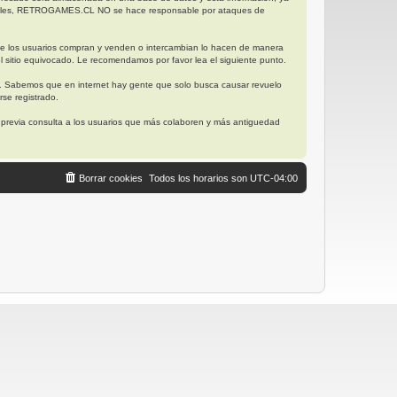
posibles, RETROGAMES.CL NO se hace responsable por ataques de
ue los usuarios compran y venden o intercambian lo hacen de manera
l sitio equivocado. Le recomendamos por favor lea el siguiente punto.
. Sabemos que en internet hay gente que solo busca causar revuelo
se registrado.
, previa consulta a los usuarios que más colaboren y más antiguedad
Borrar cookies
Todos los horarios son
UTC-04:00