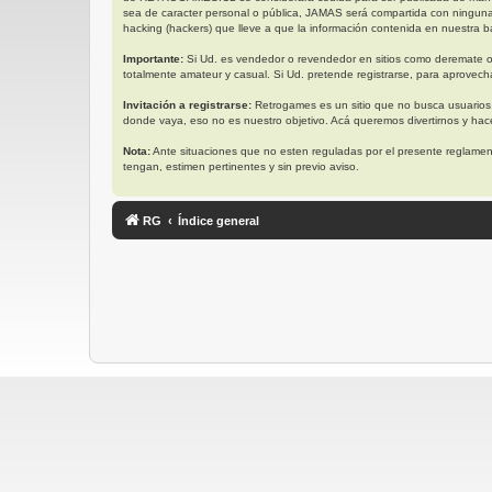
sea de caracter personal o pública, JAMAS será compartida con ningun
hacking (hackers) que lleve a que la información contenida en nuestra ba
Importante:
Si Ud. es vendedor o revendedor en sitios como deremate o
totalmente amateur y casual. Si Ud. pretende registrarse, para aprovech
Invitación a registrarse:
Retrogames es un sitio que no busca usuarios
donde vaya, eso no es nuestro objetivo. Acá queremos divertirnos y ha
Nota:
Ante situaciones que no esten reguladas por el presente reglament
tengan, estimen pertinentes y sin previo aviso.
RG
Índice general