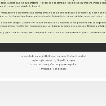
a tercera parte bajo ningún pretexto. A pesar que se tomarán todos los resguardos técnicos 
se de datos sea extraida ilícitamente.
 mercadolibre le reiteramos que Retrogames no es un sitio dedicado al comercio. El hecho de q
arse del hecho que acá tendrá potenciales clientes cautivos, desde ya debe saber que está en e
, queremos amigos. Creemos en la auto moderación y madurez de las personas que se registran
cer más ameno nuestro día, esperamos que Ud. busque lo mismo que nosotros. Gracias por haber
o y por el bien de retrogames.cl se podrán tomar medidas extraordinarias que la administración
Desarrollado por
phpBB
® Forum Software © phpBB Limited
saphic style created by
Sopel
|
nextgen
Traducción al español por
phpBB España
Privacidad
|
Condiciones