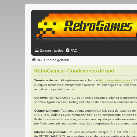
Enlaces rápidos
FAQ
RG
Índice general
RetroGames - Condiciones de uso
Términos de uso:
Al registrarse en el foro de
http://www.retrogames.cl
UD
cualquier momento e intentaremos avisarle, sin embargo es su responsa
actualizados y/o reformados.
Objetivo:
RETROGAMES.CL es un sitio dedicado a difundir la preservación
software ligados a ellos. Retrogames NO esta orientado a consolas mode
Comportamiento:
Para una buena convivencia Ud. esta de acuerdo en no 
CHILE o su país o Leyes Internacionales. El no cumplimiento de estas n
IP de todos los envíos son registradas como ayuda para reforzar estas 
por favor como primera acción después de registrase, lea cada uno para
Información posteada:
Ud. esta de acuerdo en que RETROGAMES.CL tiene 
de RETROGAMES.CL se considerará cedida para ser publicada de manera 