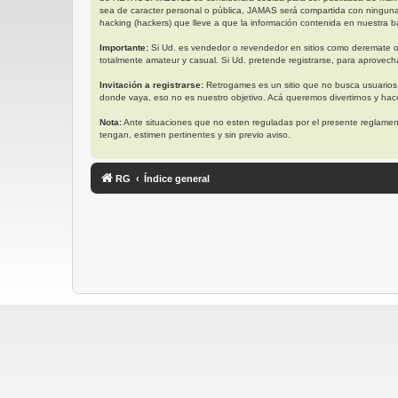
sea de caracter personal o pública, JAMAS será compartida con ningun
hacking (hackers) que lleve a que la información contenida en nuestra ba
Importante:
Si Ud. es vendedor o revendedor en sitios como deremate o
totalmente amateur y casual. Si Ud. pretende registrarse, para aprovech
Invitación a registrarse:
Retrogames es un sitio que no busca usuarios
donde vaya, eso no es nuestro objetivo. Acá queremos divertirnos y ha
Nota:
Ante situaciones que no esten reguladas por el presente reglament
tengan, estimen pertinentes y sin previo aviso.
RG
Índice general