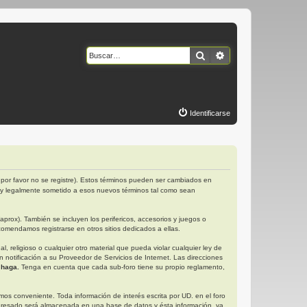
Buscar
Búsqueda avanzad
Identificarse
por favor no se registre). Estos términos pueden ser cambiados en
 y legalmente sometido a esos nuevos términos tal como sean
rox). También se incluyen los perifericos, accesorios y juegos o
omendamos registrarse en otros sitios dedicados a ellas.
religioso o cualquier otro material que pueda violar cualquier ley de
otificación a su Proveedor de Servicios de Internet. Las direcciones
 haga.
Tenga en cuenta que cada sub-foro tiene su propio reglamento,
s conveniente. Toda información de interés escrita por UD. en el foro
gresado será almacenada en una base de datos y ésta información, ya