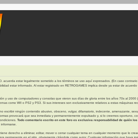
. acuerda estar legalmente sometido a los términos se uso aquí expresados. (En caso contrario 
bilidad estar informado. Al estar registrado en RETROGAMES implica desde ya estar de acuerdo
 y uso de computadores y consolas que vieron sus días de gloria entre los años 70s al 2000 (ap
rnas como WII o PS2 y PS3. Si sus intereses son exclusivamente relativos a estas máquinas rec
escribir ningún contenido abusivo, obsceno, vulgar, difamatorio, indecente, amenazante, sexual, 
ormas provocará que sea inmediata y permanentemente expulsado y, si lo creemos oportuno, con n
condiciones.
Todo comentario escrito en este foro es exclusiva responsabilidad de quién los
 informarse.
derecho a eliminar, editar, mover o cerrar cualquier tema en cualquier momento que lo creamo
permanente en el sitio, obviamente citándole como autor. Cualquier información que haya in