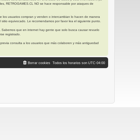
posibles, RETROGAMES.CL NO se hace responsable por ataques de
ue los usuarios compran y venden o intercambian lo hacen de manera
l sitio equivocado. Le recomendamos por favor lea el siguiente punto.
. Sabemos que en internet hay gente que solo busca causar revuelo
se registrado.
, previa consulta a los usuarios que más colaboren y más antiguedad
Borrar cookies
Todos los horarios son
UTC-04:00