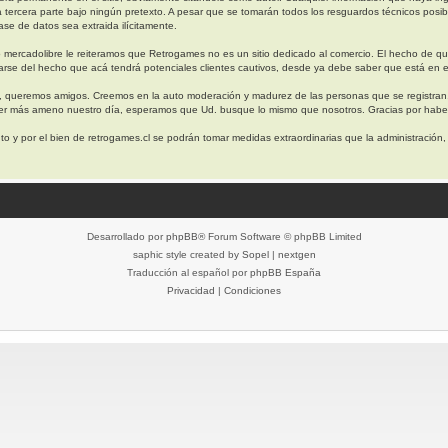
a tercera parte bajo ningún pretexto. A pesar que se tomarán todos los resguardos técnicos 
se de datos sea extraida ilícitamente.
 mercadolibre le reiteramos que Retrogames no es un sitio dedicado al comercio. El hecho de q
arse del hecho que acá tendrá potenciales clientes cautivos, desde ya debe saber que está en e
, queremos amigos. Creemos en la auto moderación y madurez de las personas que se registran
cer más ameno nuestro día, esperamos que Ud. busque lo mismo que nosotros. Gracias por haber
o y por el bien de retrogames.cl se podrán tomar medidas extraordinarias que la administración
Desarrollado por
phpBB
® Forum Software © phpBB Limited
saphic style created by
Sopel
|
nextgen
Traducción al español por
phpBB España
Privacidad
|
Condiciones