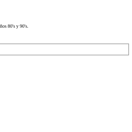
os 80's y 90's.