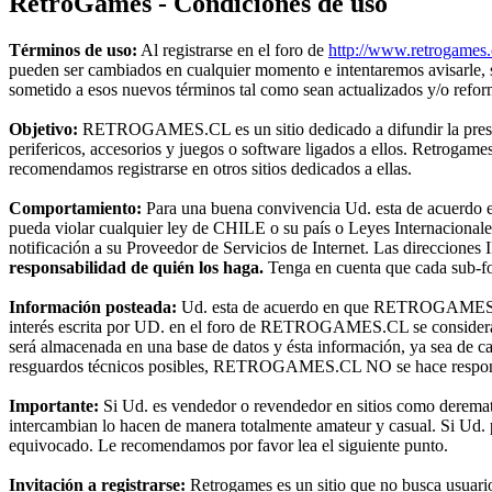
RetroGames - Condiciones de uso
Términos de uso:
Al registrarse en el foro de
http://www.retrogames.
pueden ser cambiados en cualquier momento e intentaremos avisarle,
sometido a esos nuevos términos tal como sean actualizados y/o refo
Objetivo:
RETROGAMES.CL es un sitio dedicado a difundir la preserva
perifericos, accesorios y juegos o software ligados a ellos. Retroga
recomendamos registrarse en otros sitios dedicados a ellas.
Comportamiento:
Para una buena convivencia Ud. esta de acuerdo en 
pueda violar cualquier ley de CHILE o su país o Leyes Internacional
notificación a su Proveedor de Servicios de Internet. Las direcciones 
responsabilidad de quién los haga.
Tenga en cuenta que cada sub-for
Información posteada:
Ud. esta de acuerdo en que RETROGAMES.CL t
interés escrita por UD. en el foro de RETROGAMES.CL se considerará
será almacenada en una base de datos y ésta información, ya sea de c
resguardos técnicos posibles, RETROGAMES.CL NO se hace responsable
Importante:
Si Ud. es vendedor o revendedor en sitios como deremat
intercambian lo hacen de manera totalmente amateur y casual. Si Ud. pr
equivocado. Le recomendamos por favor lea el siguiente punto.
Invitación a registrarse:
Retrogames es un sitio que no busca usuari