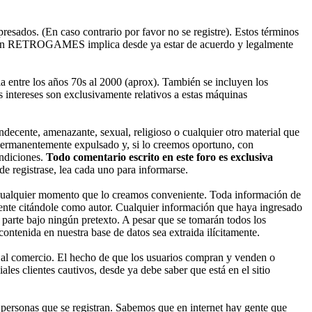
esados. (En caso contrario por favor no se registre). Estos términos
ado en RETROGAMES implica desde ya estar de acuerdo y legalmente
entre los años 70s al 2000 (aprox). También se incluyen los
 intereses son exclusivamente relativos a estas máquinas
decente, amenazante, sexual, religioso o cualquier otro material que
permanentemente expulsado y, si lo creemos oportuno, con
ondiciones.
Todo comentario escrito en este foro es exclusiva
 registrase, lea cada uno para informarse.
cualquier momento que lo creamos conveniente. Toda información de
nte citándole como autor. Cualquier información que haya ingresado
parte bajo ningún pretexto. A pesar que se tomarán todos los
enida en nuestra base de datos sea extraida ilícitamente.
 al comercio. El hecho de que los usuarios compran y venden o
les clientes cautivos, desde ya debe saber que está en el sitio
ersonas que se registran. Sabemos que en internet hay gente que