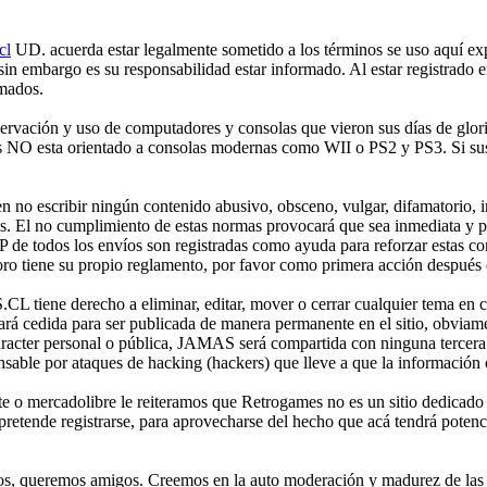
cl
UD. acuerda estar legalmente sometido a los términos se uso aquí expr
 sin embargo es su responsabilidad estar informado. Al estar registr
rmados.
ción y uso de computadores y consolas que vieron sus días de gloria 
mes NO esta orientado a consolas modernas como WII o PS2 y PS3. Si sus
no escribir ningún contenido abusivo, obsceno, vulgar, difamatorio, in
es. El no cumplimiento de estas normas provocará que sea inmediata y 
IP de todos los envíos son registradas como ayuda para reforzar estas c
o tiene su propio reglamento, por favor como primera acción después de
iene derecho a eliminar, editar, mover o cerrar cualquier tema en 
 cedida para ser publicada de manera permanente en el sitio, obviame
aracter personal o pública, JAMAS será compartida con ninguna tercera 
 por ataques de hacking (hackers) que lleve a que la información cont
e o mercadolibre le reiteramos que Retrogames no es un sitio dedicado
etende registrarse, para aprovecharse del hecho que acá tendrá potencia
os, queremos amigos. Creemos en la auto moderación y madurez de las p