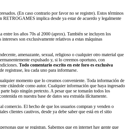
esados. (En caso contrario por favor no se registre). Estos términos
ado en RETROGAMES implica desde ya estar de acuerdo y legalmente
entre los años 70s al 2000 (aprox). También se incluyen los
 intereses son exclusivamente relativos a estas máquinas
decente, amenazante, sexual, religioso o cualquier otro material que
permanentemente expulsado y, si lo creemos oportuno, con
ondiciones.
Todo comentario escrito en este foro es exclusiva
 registrase, lea cada uno para informarse.
cualquier momento que lo creamos conveniente. Toda información de
nte citándole como autor. Cualquier información que haya ingresado
parte bajo ningún pretexto. A pesar que se tomarán todos los
enida en nuestra base de datos sea extraida ilícitamente.
 al comercio. El hecho de que los usuarios compran y venden o
les clientes cautivos, desde ya debe saber que está en el sitio
ersonas que se registran. Sabemos que en internet hay gente que