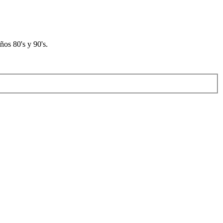
os 80's y 90's.