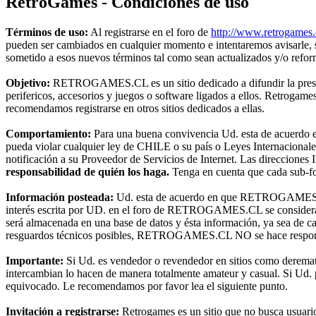
RetroGames - Condiciones de uso
Términos de uso:
Al registrarse en el foro de
http://www.retrogames.
pueden ser cambiados en cualquier momento e intentaremos avisarle,
sometido a esos nuevos términos tal como sean actualizados y/o refo
Objetivo:
RETROGAMES.CL es un sitio dedicado a difundir la preserva
perifericos, accesorios y juegos o software ligados a ellos. Retroga
recomendamos registrarse en otros sitios dedicados a ellas.
Comportamiento:
Para una buena convivencia Ud. esta de acuerdo en 
pueda violar cualquier ley de CHILE o su país o Leyes Internacional
notificación a su Proveedor de Servicios de Internet. Las direcciones 
responsabilidad de quién los haga.
Tenga en cuenta que cada sub-for
Información posteada:
Ud. esta de acuerdo en que RETROGAMES.CL t
interés escrita por UD. en el foro de RETROGAMES.CL se considerará
será almacenada en una base de datos y ésta información, ya sea de c
resguardos técnicos posibles, RETROGAMES.CL NO se hace responsable
Importante:
Si Ud. es vendedor o revendedor en sitios como deremat
intercambian lo hacen de manera totalmente amateur y casual. Si Ud. pr
equivocado. Le recomendamos por favor lea el siguiente punto.
Invitación a registrarse:
Retrogames es un sitio que no busca usuari