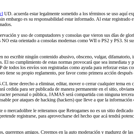
cl
UD. acuerda estar legalmente sometido a los términos se uso aquí expr
 sin embargo es su responsabilidad estar informado. Al estar registr
rmados.
ción y uso de computadores y consolas que vieron sus días de gloria 
mes NO esta orientado a consolas modernas como WII o PS2 y PS3. Si sus
no escribir ningún contenido abusivo, obsceno, vulgar, difamatorio, in
es. El no cumplimiento de estas normas provocará que sea inmediata y 
IP de todos los envíos son registradas como ayuda para reforzar estas c
o tiene su propio reglamento, por favor como primera acción después de
iene derecho a eliminar, editar, mover o cerrar cualquier tema en 
 cedida para ser publicada de manera permanente en el sitio, obviame
aracter personal o pública, JAMAS será compartida con ninguna tercera 
 por ataques de hacking (hackers) que lleve a que la información cont
e o mercadolibre le reiteramos que Retrogames no es un sitio dedicado
etende registrarse, para aprovecharse del hecho que acá tendrá potencia
os, queremos amigos. Creemos en la auto moderación y madurez de las p