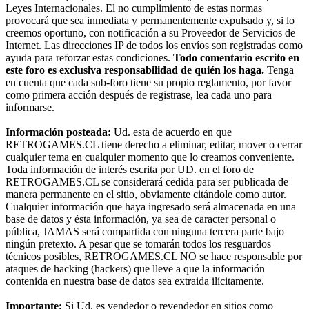
Leyes Internacionales. El no cumplimiento de estas normas
provocará que sea inmediata y permanentemente expulsado y, si lo
creemos oportuno, con notificación a su Proveedor de Servicios de
Internet. Las direcciones IP de todos los envíos son registradas como
ayuda para reforzar estas condiciones.
Todo comentario escrito en
este foro es exclusiva responsabilidad de quién los haga.
Tenga
en cuenta que cada sub-foro tiene su propio reglamento, por favor
como primera acción después de registrase, lea cada uno para
informarse.
Información posteada:
Ud. esta de acuerdo en que
RETROGAMES.CL tiene derecho a eliminar, editar, mover o cerrar
cualquier tema en cualquier momento que lo creamos conveniente.
Toda información de interés escrita por UD. en el foro de
RETROGAMES.CL se considerará cedida para ser publicada de
manera permanente en el sitio, obviamente citándole como autor.
Cualquier información que haya ingresado será almacenada en una
base de datos y ésta información, ya sea de caracter personal o
pública, JAMAS será compartida con ninguna tercera parte bajo
ningún pretexto. A pesar que se tomarán todos los resguardos
técnicos posibles, RETROGAMES.CL NO se hace responsable por
ataques de hacking (hackers) que lleve a que la información
contenida en nuestra base de datos sea extraida ilícitamente.
Importante:
Si Ud. es vendedor o revendedor en sitios como