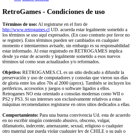
RetroGames - Condiciones de uso
Términos de uso:
Al registrarse en el foro de
http://www.retrogames.cl
UD. acuerda estar legalmente sometido a
los términos se uso aquí expresados. (En caso contrario por favor no
se registre). Estos términos pueden ser cambiados en cualquier
momento e intentaremos avisarle, sin embargo es su responsabilidad
estar informado. Al estar registrado en RETROGAMES implica
desde ya estar de acuerdo y legalmente sometido a esos nuevos
términos tal como sean actualizados y/o reformados.
Objetivo:
RETROGAMES.CL es un sitio dedicado a difundir la
preservación y uso de computadores y consolas que vieron sus días
de gloria entre los años 70s al 2000 (aprox). También se incluyen los
perifericos, accesorios y juegos o software ligados a ellos.
Retrogames NO esta orientado a consolas modernas como WII o
PS2 y PS3. Si sus intereses son exclusivamente relativos a estas
máquinas recomendamos registrarse en otros sitios dedicados a ellas.
Comportamiento:
Para una buena convivencia Ud. esta de acuerdo
en no escribir ningún contenido abusivo, obsceno, vulgar,
difamatorio, indecente, amenazante, sexual, religioso o cualquier
otro material que pueda violar cualquier ley de CHILE o su país o