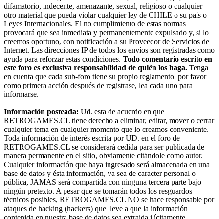
difamatorio, indecente, amenazante, sexual, religioso o cualquier
otro material que pueda violar cualquier ley de CHILE o su país o
Leyes Internacionales. El no cumplimiento de estas normas
provocará que sea inmediata y permanentemente expulsado y, si lo
creemos oportuno, con notificación a su Proveedor de Servicios de
Internet. Las direcciones IP de todos los envíos son registradas como
ayuda para reforzar estas condiciones.
Todo comentario escrito en
este foro es exclusiva responsabilidad de quién los haga.
Tenga
en cuenta que cada sub-foro tiene su propio reglamento, por favor
como primera acción después de registrase, lea cada uno para
informarse.
Información posteada:
Ud. esta de acuerdo en que
RETROGAMES.CL tiene derecho a eliminar, editar, mover o cerrar
cualquier tema en cualquier momento que lo creamos conveniente.
Toda información de interés escrita por UD. en el foro de
RETROGAMES.CL se considerará cedida para ser publicada de
manera permanente en el sitio, obviamente citándole como autor.
Cualquier información que haya ingresado será almacenada en una
base de datos y ésta información, ya sea de caracter personal o
pública, JAMAS será compartida con ninguna tercera parte bajo
ningún pretexto. A pesar que se tomarán todos los resguardos
técnicos posibles, RETROGAMES.CL NO se hace responsable por
ataques de hacking (hackers) que lleve a que la información
contenida en nuestra base de datos sea extraida ilícitamente.