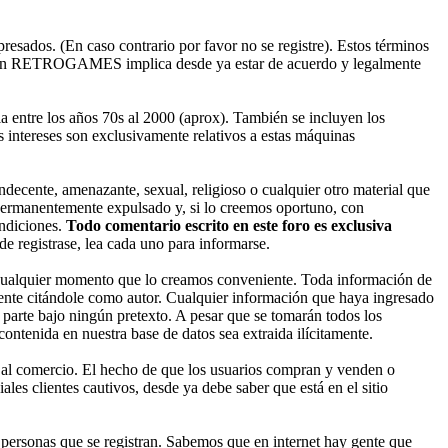
esados. (En caso contrario por favor no se registre). Estos términos
ado en RETROGAMES implica desde ya estar de acuerdo y legalmente
entre los años 70s al 2000 (aprox). También se incluyen los
 intereses son exclusivamente relativos a estas máquinas
decente, amenazante, sexual, religioso o cualquier otro material que
permanentemente expulsado y, si lo creemos oportuno, con
ondiciones.
Todo comentario escrito en este foro es exclusiva
 registrase, lea cada uno para informarse.
cualquier momento que lo creamos conveniente. Toda información de
nte citándole como autor. Cualquier información que haya ingresado
parte bajo ningún pretexto. A pesar que se tomarán todos los
enida en nuestra base de datos sea extraida ilícitamente.
 al comercio. El hecho de que los usuarios compran y venden o
les clientes cautivos, desde ya debe saber que está en el sitio
ersonas que se registran. Sabemos que en internet hay gente que