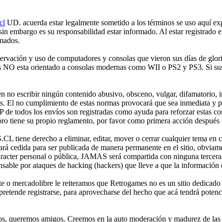
cl
UD. acuerda estar legalmente sometido a los términos se uso aquí expr
 sin embargo es su responsabilidad estar informado. Al estar registr
rmados.
ción y uso de computadores y consolas que vieron sus días de gloria 
mes NO esta orientado a consolas modernas como WII o PS2 y PS3. Si sus
no escribir ningún contenido abusivo, obsceno, vulgar, difamatorio, in
es. El no cumplimiento de estas normas provocará que sea inmediata y 
IP de todos los envíos son registradas como ayuda para reforzar estas c
o tiene su propio reglamento, por favor como primera acción después de
iene derecho a eliminar, editar, mover o cerrar cualquier tema en 
 cedida para ser publicada de manera permanente en el sitio, obviame
aracter personal o pública, JAMAS será compartida con ninguna tercera 
 por ataques de hacking (hackers) que lleve a que la información cont
e o mercadolibre le reiteramos que Retrogames no es un sitio dedicado
etende registrarse, para aprovecharse del hecho que acá tendrá potencia
os, queremos amigos. Creemos en la auto moderación y madurez de las p