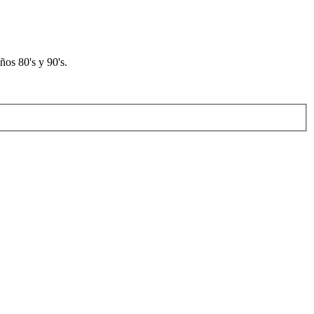
os 80's y 90's.