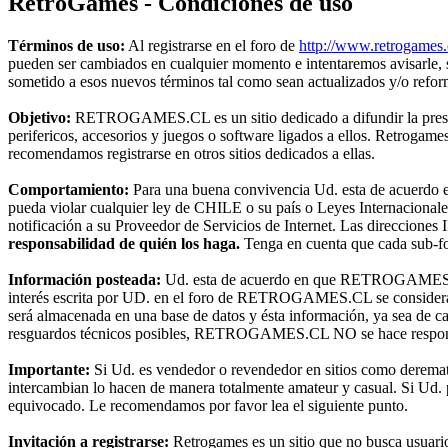
RetroGames - Condiciones de uso
Términos de uso:
Al registrarse en el foro de
http://www.retrogames.
pueden ser cambiados en cualquier momento e intentaremos avisarle,
sometido a esos nuevos términos tal como sean actualizados y/o refo
Objetivo:
RETROGAMES.CL es un sitio dedicado a difundir la preserva
perifericos, accesorios y juegos o software ligados a ellos. Retroga
recomendamos registrarse en otros sitios dedicados a ellas.
Comportamiento:
Para una buena convivencia Ud. esta de acuerdo en 
pueda violar cualquier ley de CHILE o su país o Leyes Internacional
notificación a su Proveedor de Servicios de Internet. Las direcciones 
responsabilidad de quién los haga.
Tenga en cuenta que cada sub-for
Información posteada:
Ud. esta de acuerdo en que RETROGAMES.CL t
interés escrita por UD. en el foro de RETROGAMES.CL se considerará
será almacenada en una base de datos y ésta información, ya sea de c
resguardos técnicos posibles, RETROGAMES.CL NO se hace responsable
Importante:
Si Ud. es vendedor o revendedor en sitios como deremat
intercambian lo hacen de manera totalmente amateur y casual. Si Ud. pr
equivocado. Le recomendamos por favor lea el siguiente punto.
Invitación a registrarse:
Retrogames es un sitio que no busca usuari