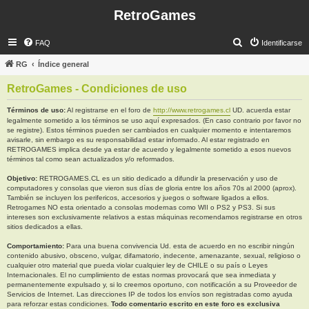
RetroGames
B
FAQ
Identificarse
u
RG
Índice general
s
RetroGames - Condiciones de uso
c
a
Términos de uso:
Al registrarse en el foro de
http://www.retrogames.cl
UD. acuerda estar
legalmente sometido a los términos se uso aquí expresados. (En caso contrario por favor no
r
se registre). Estos términos pueden ser cambiados en cualquier momento e intentaremos
avisarle, sin embargo es su responsabilidad estar informado. Al estar registrado en
RETROGAMES implica desde ya estar de acuerdo y legalmente sometido a esos nuevos
términos tal como sean actualizados y/o reformados.
Objetivo:
RETROGAMES.CL es un sitio dedicado a difundir la preservación y uso de
computadores y consolas que vieron sus días de gloria entre los años 70s al 2000 (aprox).
También se incluyen los perifericos, accesorios y juegos o software ligados a ellos.
Retrogames NO esta orientado a consolas modernas como WII o PS2 y PS3. Si sus
intereses son exclusivamente relativos a estas máquinas recomendamos registrarse en otros
sitios dedicados a ellas.
Comportamiento:
Para una buena convivencia Ud. esta de acuerdo en no escribir ningún
contenido abusivo, obsceno, vulgar, difamatorio, indecente, amenazante, sexual, religioso o
cualquier otro material que pueda violar cualquier ley de CHILE o su país o Leyes
Internacionales. El no cumplimiento de estas normas provocará que sea inmediata y
permanentemente expulsado y, si lo creemos oportuno, con notificación a su Proveedor de
Servicios de Internet. Las direcciones IP de todos los envíos son registradas como ayuda
para reforzar estas condiciones.
Todo comentario escrito en este foro es exclusiva