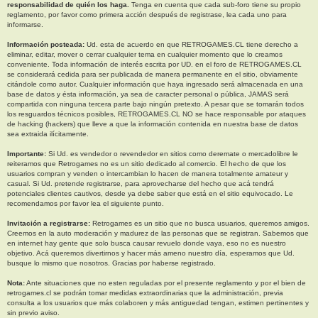
responsabilidad de quién los haga.
Tenga en cuenta que cada sub-foro tiene su propio
reglamento, por favor como primera acción después de registrase, lea cada uno para
informarse.
Información posteada:
Ud. esta de acuerdo en que RETROGAMES.CL tiene derecho a
eliminar, editar, mover o cerrar cualquier tema en cualquier momento que lo creamos
conveniente. Toda información de interés escrita por UD. en el foro de RETROGAMES.CL
se considerará cedida para ser publicada de manera permanente en el sitio, obviamente
citándole como autor. Cualquier información que haya ingresado será almacenada en una
base de datos y ésta información, ya sea de caracter personal o pública, JAMAS será
compartida con ninguna tercera parte bajo ningún pretexto. A pesar que se tomarán todos
los resguardos técnicos posibles, RETROGAMES.CL NO se hace responsable por ataques
de hacking (hackers) que lleve a que la información contenida en nuestra base de datos
sea extraida ilícitamente.
Importante:
Si Ud. es vendedor o revendedor en sitios como deremate o mercadolibre le
reiteramos que Retrogames no es un sitio dedicado al comercio. El hecho de que los
usuarios compran y venden o intercambian lo hacen de manera totalmente amateur y
casual. Si Ud. pretende registrarse, para aprovecharse del hecho que acá tendrá
potenciales clientes cautivos, desde ya debe saber que está en el sitio equivocado. Le
recomendamos por favor lea el siguiente punto.
Invitación a registrarse:
Retrogames es un sitio que no busca usuarios, queremos amigos.
Creemos en la auto moderación y madurez de las personas que se registran. Sabemos que
en internet hay gente que solo busca causar revuelo donde vaya, eso no es nuestro
objetivo. Acá queremos divertirnos y hacer más ameno nuestro día, esperamos que Ud.
busque lo mismo que nosotros. Gracias por haberse registrado.
Nota:
Ante situaciones que no esten reguladas por el presente reglamento y por el bien de
retrogames.cl se podrán tomar medidas extraordinarias que la administración, previa
consulta a los usuarios que más colaboren y más antiguedad tengan, estimen pertinentes y
sin previo aviso.