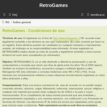
RetroGames
B
FAQ
Identificarse
u
RG
Índice general
s
RetroGames - Condiciones de uso
c
a
Términos de uso:
Al registrarse en el foro de
http://www.retrogames.cl
UD. acuerda estar
legalmente sometido a los términos se uso aquí expresados. (En caso contrario por favor no
r
se registre). Estos términos pueden ser cambiados en cualquier momento e intentaremos
avisarle, sin embargo es su responsabilidad estar informado. Al estar registrado en
RETROGAMES implica desde ya estar de acuerdo y legalmente sometido a esos nuevos
términos tal como sean actualizados y/o reformados.
Objetivo:
RETROGAMES.CL es un sitio dedicado a difundir la preservación y uso de
computadores y consolas que vieron sus días de gloria entre los años 70s al 2000 (aprox).
También se incluyen los perifericos, accesorios y juegos o software ligados a ellos.
Retrogames NO esta orientado a consolas modernas como WII o PS2 y PS3. Si sus
intereses son exclusivamente relativos a estas máquinas recomendamos registrarse en otros
sitios dedicados a ellas.
Comportamiento:
Para una buena convivencia Ud. esta de acuerdo en no escribir ningún
contenido abusivo, obsceno, vulgar, difamatorio, indecente, amenazante, sexual, religioso o
cualquier otro material que pueda violar cualquier ley de CHILE o su país o Leyes
Internacionales. El no cumplimiento de estas normas provocará que sea inmediata y
permanentemente expulsado y, si lo creemos oportuno, con notificación a su Proveedor de
Servicios de Internet. Las direcciones IP de todos los envíos son registradas como ayuda
para reforzar estas condiciones.
Todo comentario escrito en este foro es exclusiva