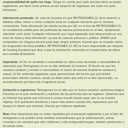
responsabilidad de quién los haga.
Tenga en cuenta que cada sub-foro tiene su propio
reglamento, por favor como primera acción después de registrase, lea cada uno para
informarse.
Información posteada:
Ud. esta de acuerdo en que RETROGAMES.CL tiene derecho a
eliminar, editar, mover o cerrar cualquier tema en cualquier momento que lo creamos
conveniente. Toda información de interés escrita por UD. en el foro de RETROGAMES.CL
se considerará cedida para ser publicada de manera permanente en el sitio, obviamente
citándole como autor. Cualquier información que haya ingresado será almacenada en una
base de datos y ésta información, ya sea de caracter personal o pública, JAMAS será
compartida con ninguna tercera parte bajo ningún pretexto. A pesar que se tomarán todos
los resguardos técnicos posibles, RETROGAMES.CL NO se hace responsable por ataques
de hacking (hackers) que lleve a que la información contenida en nuestra base de datos
sea extraida ilícitamente.
Importante:
Si Ud. es vendedor o revendedor en sitios como deremate o mercadolibre le
reiteramos que Retrogames no es un sitio dedicado al comercio. El hecho de que los
usuarios compran y venden o intercambian lo hacen de manera totalmente amateur y
casual. Si Ud. pretende registrarse, para aprovecharse del hecho que acá tendrá
potenciales clientes cautivos, desde ya debe saber que está en el sitio equivocado. Le
recomendamos por favor lea el siguiente punto.
Invitación a registrarse:
Retrogames es un sitio que no busca usuarios, queremos amigos.
Creemos en la auto moderación y madurez de las personas que se registran. Sabemos que
en internet hay gente que solo busca causar revuelo donde vaya, eso no es nuestro
objetivo. Acá queremos divertirnos y hacer más ameno nuestro día, esperamos que Ud.
busque lo mismo que nosotros. Gracias por haberse registrado.
Nota:
Ante situaciones que no esten reguladas por el presente reglamento y por el bien de
retrogames.cl se podrán tomar medidas extraordinarias que la administración, previa
consulta a los usuarios que más colaboren y más antiguedad tengan, estimen pertinentes y
sin previo aviso.