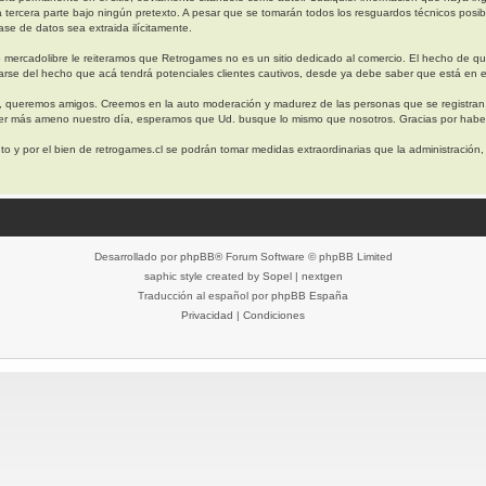
a tercera parte bajo ningún pretexto. A pesar que se tomarán todos los resguardos técnicos 
se de datos sea extraida ilícitamente.
 mercadolibre le reiteramos que Retrogames no es un sitio dedicado al comercio. El hecho de q
arse del hecho que acá tendrá potenciales clientes cautivos, desde ya debe saber que está en e
, queremos amigos. Creemos en la auto moderación y madurez de las personas que se registran
cer más ameno nuestro día, esperamos que Ud. busque lo mismo que nosotros. Gracias por haber
o y por el bien de retrogames.cl se podrán tomar medidas extraordinarias que la administración
Desarrollado por
phpBB
® Forum Software © phpBB Limited
saphic style created by
Sopel
|
nextgen
Traducción al español por
phpBB España
Privacidad
|
Condiciones