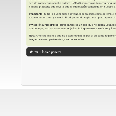
sea de caracter personal o pública, JAMAS será compartida con ningun
hacking (hackers) que lleve a que la información contenida en nuestra ba
Importante:
Si Ud. es vendedor o revendedor en sitios como deremate o
totalmente amateur y casual. Si Ud. pretende registrarse, para aprovech
Invitación a registrarse:
Retrogames es un sitio que no busca usuarios
donde vaya, eso no es nuestro objetivo. Acá queremos divertirnos y ha
Nota:
Ante situaciones que no esten reguladas por el presente reglament
tengan, estimen pertinentes y sin previo aviso.
RG
Índice general