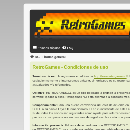
Enlaces rápidos
FAQ
RG
Índice general
RetroGames - Condiciones de uso
Términos de uso:
Al registrarse en el foro de
http://www.retrogames.cl
UD
cualquier momento e intentaremos avisarle, sin embargo es su responsa
actualizados y/o reformados.
Objetivo:
RETROGAMES.CL es un sitio dedicado a difundir la preservación
software ligados a ellos. Retrogames NO esta orientado a consolas mode
Comportamiento:
Para una buena convivencia Ud. esta de acuerdo en no 
CHILE o su país o Leyes Internacionales. El no cumplimiento de estas n
IP de todos los envíos son registradas como ayuda para reforzar estas 
por favor como primera acción después de registrase, lea cada uno para
Información posteada:
Ud. esta de acuerdo en que RETROGAMES.CL tiene 
de RETROGAMES.CL se considerará cedida para ser publicada de manera 