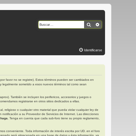
Buscar
Búsqueda avanzad
Identificarse
por favor no se registre). Estos términos pueden ser cambiados en
 y legalmente sometido a esos nuevos términos tal como sean
rox). También se incluyen los perifericos, accesorios y juegos o
omendamos registrarse en otros sitios dedicados a ellas.
religioso o cualquier otro material que pueda violar cualquier ley de
otificación a su Proveedor de Servicios de Internet. Las direcciones
 haga.
Tenga en cuenta que cada sub-foro tiene su propio reglamento,
s conveniente. Toda información de interés escrita por UD. en el foro
gresado será almacenada en una base de datos y ésta información, ya