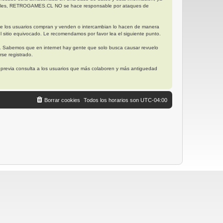
posibles, RETROGAMES.CL NO se hace responsable por ataques de
ue los usuarios compran y venden o intercambian lo hacen de manera
l sitio equivocado. Le recomendamos por favor lea el siguiente punto.
. Sabemos que en internet hay gente que solo busca causar revuelo
se registrado.
, previa consulta a los usuarios que más colaboren y más antiguedad
Borrar cookies
Todos los horarios son
UTC-04:00