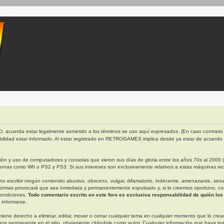
. acuerda estar legalmente sometido a los términos se uso aquí expresados. (En caso contrario 
bilidad estar informado. Al estar registrado en RETROGAMES implica desde ya estar de acuerdo
 y uso de computadores y consolas que vieron sus días de gloria entre los años 70s al 2000 (ap
rnas como WII o PS2 y PS3. Si sus intereses son exclusivamente relativos a estas máquinas rec
escribir ningún contenido abusivo, obsceno, vulgar, difamatorio, indecente, amenazante, sexual, 
ormas provocará que sea inmediata y permanentemente expulsado y, si lo creemos oportuno, con n
condiciones.
Todo comentario escrito en este foro es exclusiva responsabilidad de quién los
 informarse.
derecho a eliminar, editar, mover o cerrar cualquier tema en cualquier momento que lo creamo
permanente en el sitio, obviamente citándole como autor. Cualquier información que haya in