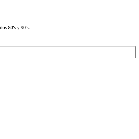
os 80's y 90's.