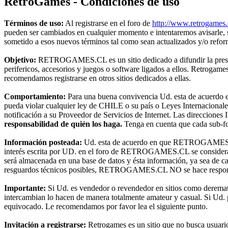
RetroGames - Condiciones de uso
Términos de uso:
Al registrarse en el foro de
http://www.retrogames.
pueden ser cambiados en cualquier momento e intentaremos avisarle,
sometido a esos nuevos términos tal como sean actualizados y/o refo
Objetivo:
RETROGAMES.CL es un sitio dedicado a difundir la preserva
perifericos, accesorios y juegos o software ligados a ellos. Retroga
recomendamos registrarse en otros sitios dedicados a ellas.
Comportamiento:
Para una buena convivencia Ud. esta de acuerdo en 
pueda violar cualquier ley de CHILE o su país o Leyes Internacional
notificación a su Proveedor de Servicios de Internet. Las direcciones 
responsabilidad de quién los haga.
Tenga en cuenta que cada sub-for
Información posteada:
Ud. esta de acuerdo en que RETROGAMES.CL t
interés escrita por UD. en el foro de RETROGAMES.CL se considerará
será almacenada en una base de datos y ésta información, ya sea de c
resguardos técnicos posibles, RETROGAMES.CL NO se hace responsable
Importante:
Si Ud. es vendedor o revendedor en sitios como deremat
intercambian lo hacen de manera totalmente amateur y casual. Si Ud. pr
equivocado. Le recomendamos por favor lea el siguiente punto.
Invitación a registrarse:
Retrogames es un sitio que no busca usuari