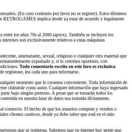
esados. (En caso contrario por favor no se registre). Estos términos
ado en RETROGAMES implica desde ya estar de acuerdo y legalmente
entre los años 70s al 2000 (aprox). También se incluyen los
 intereses son exclusivamente relativos a estas máquinas
decente, amenazante, sexual, religioso o cualquier otro material que
permanentemente expulsado y, si lo creemos oportuno, con
ondiciones.
Todo comentario escrito en este foro es exclusiva
 registrase, lea cada uno para informarse.
cualquier momento que lo creamos conveniente. Toda información de
nte citándole como autor. Cualquier información que haya ingresado
parte bajo ningún pretexto. A pesar que se tomarán todos los
enida en nuestra base de datos sea extraida ilícitamente.
 al comercio. El hecho de que los usuarios compran y venden o
les clientes cautivos, desde ya debe saber que está en el sitio
ersonas que se registran. Sabemos que en internet hay gente que