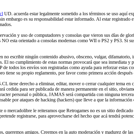
cl
UD. acuerda estar legalmente sometido a los términos se uso aquí expr
 sin embargo es su responsabilidad estar informado. Al estar registr
rmados.
ción y uso de computadores y consolas que vieron sus días de gloria 
mes NO esta orientado a consolas modernas como WII o PS2 y PS3. Si sus
no escribir ningún contenido abusivo, obsceno, vulgar, difamatorio, in
es. El no cumplimiento de estas normas provocará que sea inmediata y 
IP de todos los envíos son registradas como ayuda para reforzar estas c
o tiene su propio reglamento, por favor como primera acción después de
iene derecho a eliminar, editar, mover o cerrar cualquier tema en 
 cedida para ser publicada de manera permanente en el sitio, obviame
aracter personal o pública, JAMAS será compartida con ninguna tercera 
 por ataques de hacking (hackers) que lleve a que la información cont
e o mercadolibre le reiteramos que Retrogames no es un sitio dedicado
etende registrarse, para aprovecharse del hecho que acá tendrá potencia
os, queremos amigos. Creemos en la auto moderación y madurez de las p