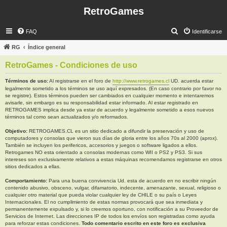
RetroGames
B
FAQ
Identificarse
u
RG
Índice general
s
RetroGames - Condiciones de uso
c
a
Términos de uso:
Al registrarse en el foro de
http://www.retrogames.cl
UD. acuerda estar
legalmente sometido a los términos se uso aquí expresados. (En caso contrario por favor no
r
se registre). Estos términos pueden ser cambiados en cualquier momento e intentaremos
avisarle, sin embargo es su responsabilidad estar informado. Al estar registrado en
RETROGAMES implica desde ya estar de acuerdo y legalmente sometido a esos nuevos
términos tal como sean actualizados y/o reformados.
Objetivo:
RETROGAMES.CL es un sitio dedicado a difundir la preservación y uso de
computadores y consolas que vieron sus días de gloria entre los años 70s al 2000 (aprox).
También se incluyen los perifericos, accesorios y juegos o software ligados a ellos.
Retrogames NO esta orientado a consolas modernas como WII o PS2 y PS3. Si sus
intereses son exclusivamente relativos a estas máquinas recomendamos registrarse en otros
sitios dedicados a ellas.
Comportamiento:
Para una buena convivencia Ud. esta de acuerdo en no escribir ningún
contenido abusivo, obsceno, vulgar, difamatorio, indecente, amenazante, sexual, religioso o
cualquier otro material que pueda violar cualquier ley de CHILE o su país o Leyes
Internacionales. El no cumplimiento de estas normas provocará que sea inmediata y
permanentemente expulsado y, si lo creemos oportuno, con notificación a su Proveedor de
Servicios de Internet. Las direcciones IP de todos los envíos son registradas como ayuda
para reforzar estas condiciones.
Todo comentario escrito en este foro es exclusiva