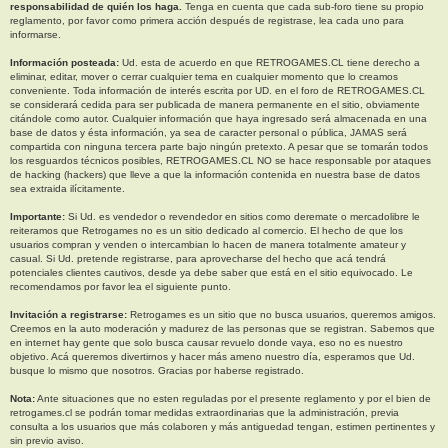
responsabilidad de quién los haga.
Tenga en cuenta que cada sub-foro tiene su propio
reglamento, por favor como primera acción después de registrase, lea cada uno para
informarse.
Información posteada:
Ud. esta de acuerdo en que RETROGAMES.CL tiene derecho a
eliminar, editar, mover o cerrar cualquier tema en cualquier momento que lo creamos
conveniente. Toda información de interés escrita por UD. en el foro de RETROGAMES.CL
se considerará cedida para ser publicada de manera permanente en el sitio, obviamente
citándole como autor. Cualquier información que haya ingresado será almacenada en una
base de datos y ésta información, ya sea de caracter personal o pública, JAMAS será
compartida con ninguna tercera parte bajo ningún pretexto. A pesar que se tomarán todos
los resguardos técnicos posibles, RETROGAMES.CL NO se hace responsable por ataques
de hacking (hackers) que lleve a que la información contenida en nuestra base de datos
sea extraida ilícitamente.
Importante:
Si Ud. es vendedor o revendedor en sitios como deremate o mercadolibre le
reiteramos que Retrogames no es un sitio dedicado al comercio. El hecho de que los
usuarios compran y venden o intercambian lo hacen de manera totalmente amateur y
casual. Si Ud. pretende registrarse, para aprovecharse del hecho que acá tendrá
potenciales clientes cautivos, desde ya debe saber que está en el sitio equivocado. Le
recomendamos por favor lea el siguiente punto.
Invitación a registrarse:
Retrogames es un sitio que no busca usuarios, queremos amigos.
Creemos en la auto moderación y madurez de las personas que se registran. Sabemos que
en internet hay gente que solo busca causar revuelo donde vaya, eso no es nuestro
objetivo. Acá queremos divertirnos y hacer más ameno nuestro día, esperamos que Ud.
busque lo mismo que nosotros. Gracias por haberse registrado.
Nota:
Ante situaciones que no esten reguladas por el presente reglamento y por el bien de
retrogames.cl se podrán tomar medidas extraordinarias que la administración, previa
consulta a los usuarios que más colaboren y más antiguedad tengan, estimen pertinentes y
sin previo aviso.