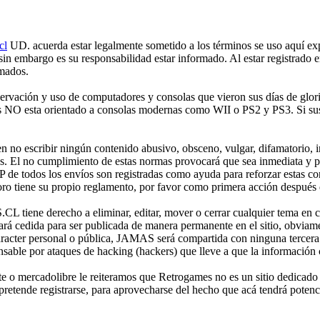
cl
UD. acuerda estar legalmente sometido a los términos se uso aquí expr
 sin embargo es su responsabilidad estar informado. Al estar registr
rmados.
ción y uso de computadores y consolas que vieron sus días de gloria 
mes NO esta orientado a consolas modernas como WII o PS2 y PS3. Si sus
no escribir ningún contenido abusivo, obsceno, vulgar, difamatorio, in
es. El no cumplimiento de estas normas provocará que sea inmediata y 
IP de todos los envíos son registradas como ayuda para reforzar estas c
o tiene su propio reglamento, por favor como primera acción después de
iene derecho a eliminar, editar, mover o cerrar cualquier tema en 
 cedida para ser publicada de manera permanente en el sitio, obviame
aracter personal o pública, JAMAS será compartida con ninguna tercera 
 por ataques de hacking (hackers) que lleve a que la información cont
e o mercadolibre le reiteramos que Retrogames no es un sitio dedicado
etende registrarse, para aprovecharse del hecho que acá tendrá potencia