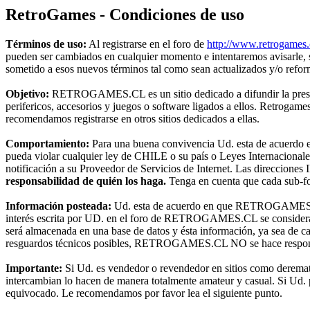
RetroGames - Condiciones de uso
Términos de uso:
Al registrarse en el foro de
http://www.retrogames.
pueden ser cambiados en cualquier momento e intentaremos avisarle,
sometido a esos nuevos términos tal como sean actualizados y/o refo
Objetivo:
RETROGAMES.CL es un sitio dedicado a difundir la preserva
perifericos, accesorios y juegos o software ligados a ellos. Retroga
recomendamos registrarse en otros sitios dedicados a ellas.
Comportamiento:
Para una buena convivencia Ud. esta de acuerdo en 
pueda violar cualquier ley de CHILE o su país o Leyes Internacional
notificación a su Proveedor de Servicios de Internet. Las direcciones 
responsabilidad de quién los haga.
Tenga en cuenta que cada sub-for
Información posteada:
Ud. esta de acuerdo en que RETROGAMES.CL t
interés escrita por UD. en el foro de RETROGAMES.CL se considerará
será almacenada en una base de datos y ésta información, ya sea de c
resguardos técnicos posibles, RETROGAMES.CL NO se hace responsable
Importante:
Si Ud. es vendedor o revendedor en sitios como deremat
intercambian lo hacen de manera totalmente amateur y casual. Si Ud. pr
equivocado. Le recomendamos por favor lea el siguiente punto.