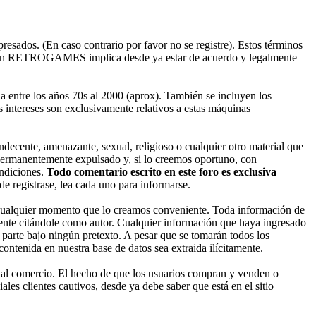
esados. (En caso contrario por favor no se registre). Estos términos
ado en RETROGAMES implica desde ya estar de acuerdo y legalmente
entre los años 70s al 2000 (aprox). También se incluyen los
 intereses son exclusivamente relativos a estas máquinas
decente, amenazante, sexual, religioso o cualquier otro material que
permanentemente expulsado y, si lo creemos oportuno, con
ondiciones.
Todo comentario escrito en este foro es exclusiva
 registrase, lea cada uno para informarse.
cualquier momento que lo creamos conveniente. Toda información de
nte citándole como autor. Cualquier información que haya ingresado
parte bajo ningún pretexto. A pesar que se tomarán todos los
enida en nuestra base de datos sea extraida ilícitamente.
 al comercio. El hecho de que los usuarios compran y venden o
les clientes cautivos, desde ya debe saber que está en el sitio