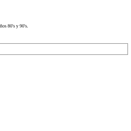
os 80's y 90's.