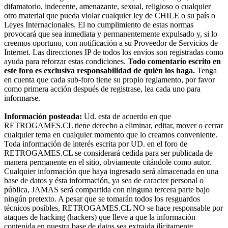
difamatorio, indecente, amenazante, sexual, religioso o cualquier
otro material que pueda violar cualquier ley de CHILE o su país o
Leyes Internacionales. El no cumplimiento de estas normas
provocará que sea inmediata y permanentemente expulsado y, si lo
creemos oportuno, con notificación a su Proveedor de Servicios de
Internet. Las direcciones IP de todos los envíos son registradas como
ayuda para reforzar estas condiciones.
Todo comentario escrito en
este foro es exclusiva responsabilidad de quién los haga.
Tenga
en cuenta que cada sub-foro tiene su propio reglamento, por favor
como primera acción después de registrase, lea cada uno para
informarse.
Información posteada:
Ud. esta de acuerdo en que
RETROGAMES.CL tiene derecho a eliminar, editar, mover o cerrar
cualquier tema en cualquier momento que lo creamos conveniente.
Toda información de interés escrita por UD. en el foro de
RETROGAMES.CL se considerará cedida para ser publicada de
manera permanente en el sitio, obviamente citándole como autor.
Cualquier información que haya ingresado será almacenada en una
base de datos y ésta información, ya sea de caracter personal o
pública, JAMAS será compartida con ninguna tercera parte bajo
ningún pretexto. A pesar que se tomarán todos los resguardos
técnicos posibles, RETROGAMES.CL NO se hace responsable por
ataques de hacking (hackers) que lleve a que la información
contenida en nuestra base de datos sea extraida ilícitamente.