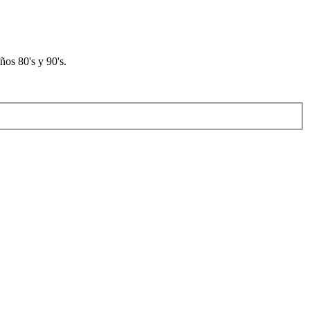
os 80's y 90's.