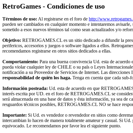
RetroGames - Condiciones de uso
Términos de uso:
Al registrarse en el foro de
http://www.retrogames.
pueden ser cambiados en cualquier momento e intentaremos avisarle,
sometido a esos nuevos términos tal como sean actualizados y/o refo
Objetivo:
RETROGAMES.CL es un sitio dedicado a difundir la preserva
perifericos, accesorios y juegos o software ligados a ellos. Retroga
recomendamos registrarse en otros sitios dedicados a ellas.
Comportamiento:
Para una buena convivencia Ud. esta de acuerdo en 
pueda violar cualquier ley de CHILE o su país o Leyes Internacional
notificación a su Proveedor de Servicios de Internet. Las direcciones 
responsabilidad de quién los haga.
Tenga en cuenta que cada sub-for
Información posteada:
Ud. esta de acuerdo en que RETROGAMES.CL t
interés escrita por UD. en el foro de RETROGAMES.CL se considerará
será almacenada en una base de datos y ésta información, ya sea de c
resguardos técnicos posibles, RETROGAMES.CL NO se hace responsable
Importante:
Si Ud. es vendedor o revendedor en sitios como deremat
intercambian lo hacen de manera totalmente amateur y casual. Si Ud. pr
equivocado. Le recomendamos por favor lea el siguiente punto.