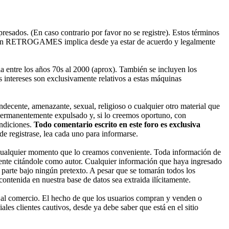
esados. (En caso contrario por favor no se registre). Estos términos
ado en RETROGAMES implica desde ya estar de acuerdo y legalmente
entre los años 70s al 2000 (aprox). También se incluyen los
 intereses son exclusivamente relativos a estas máquinas
decente, amenazante, sexual, religioso o cualquier otro material que
permanentemente expulsado y, si lo creemos oportuno, con
ondiciones.
Todo comentario escrito en este foro es exclusiva
 registrase, lea cada uno para informarse.
cualquier momento que lo creamos conveniente. Toda información de
nte citándole como autor. Cualquier información que haya ingresado
parte bajo ningún pretexto. A pesar que se tomarán todos los
enida en nuestra base de datos sea extraida ilícitamente.
 al comercio. El hecho de que los usuarios compran y venden o
les clientes cautivos, desde ya debe saber que está en el sitio