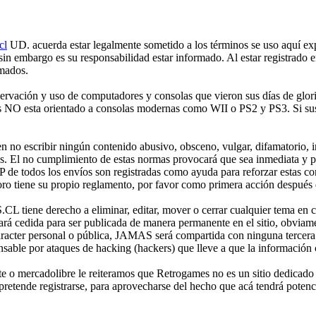
cl
UD. acuerda estar legalmente sometido a los términos se uso aquí expr
 sin embargo es su responsabilidad estar informado. Al estar registr
rmados.
ción y uso de computadores y consolas que vieron sus días de gloria 
mes NO esta orientado a consolas modernas como WII o PS2 y PS3. Si sus
no escribir ningún contenido abusivo, obsceno, vulgar, difamatorio, in
es. El no cumplimiento de estas normas provocará que sea inmediata y 
IP de todos los envíos son registradas como ayuda para reforzar estas c
o tiene su propio reglamento, por favor como primera acción después de
iene derecho a eliminar, editar, mover o cerrar cualquier tema en 
 cedida para ser publicada de manera permanente en el sitio, obviame
aracter personal o pública, JAMAS será compartida con ninguna tercera 
 por ataques de hacking (hackers) que lleve a que la información cont
e o mercadolibre le reiteramos que Retrogames no es un sitio dedicado
etende registrarse, para aprovecharse del hecho que acá tendrá potencia