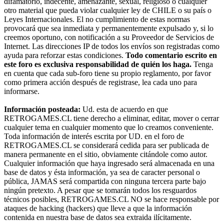
difamatorio, indecente, amenazante, sexual, religioso o cualquier
otro material que pueda violar cualquier ley de CHILE o su país o
Leyes Internacionales. El no cumplimiento de estas normas
provocará que sea inmediata y permanentemente expulsado y, si lo
creemos oportuno, con notificación a su Proveedor de Servicios de
Internet. Las direcciones IP de todos los envíos son registradas como
ayuda para reforzar estas condiciones.
Todo comentario escrito en
este foro es exclusiva responsabilidad de quién los haga.
Tenga
en cuenta que cada sub-foro tiene su propio reglamento, por favor
como primera acción después de registrase, lea cada uno para
informarse.
Información posteada:
Ud. esta de acuerdo en que
RETROGAMES.CL tiene derecho a eliminar, editar, mover o cerrar
cualquier tema en cualquier momento que lo creamos conveniente.
Toda información de interés escrita por UD. en el foro de
RETROGAMES.CL se considerará cedida para ser publicada de
manera permanente en el sitio, obviamente citándole como autor.
Cualquier información que haya ingresado será almacenada en una
base de datos y ésta información, ya sea de caracter personal o
pública, JAMAS será compartida con ninguna tercera parte bajo
ningún pretexto. A pesar que se tomarán todos los resguardos
técnicos posibles, RETROGAMES.CL NO se hace responsable por
ataques de hacking (hackers) que lleve a que la información
contenida en nuestra base de datos sea extraida ilícitamente.