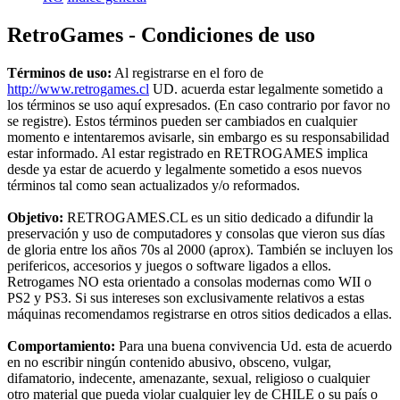
RetroGames - Condiciones de uso
Términos de uso:
Al registrarse en el foro de
http://www.retrogames.cl
UD. acuerda estar legalmente sometido a
los términos se uso aquí expresados. (En caso contrario por favor no
se registre). Estos términos pueden ser cambiados en cualquier
momento e intentaremos avisarle, sin embargo es su responsabilidad
estar informado. Al estar registrado en RETROGAMES implica
desde ya estar de acuerdo y legalmente sometido a esos nuevos
términos tal como sean actualizados y/o reformados.
Objetivo:
RETROGAMES.CL es un sitio dedicado a difundir la
preservación y uso de computadores y consolas que vieron sus días
de gloria entre los años 70s al 2000 (aprox). También se incluyen los
perifericos, accesorios y juegos o software ligados a ellos.
Retrogames NO esta orientado a consolas modernas como WII o
PS2 y PS3. Si sus intereses son exclusivamente relativos a estas
máquinas recomendamos registrarse en otros sitios dedicados a ellas.
Comportamiento:
Para una buena convivencia Ud. esta de acuerdo
en no escribir ningún contenido abusivo, obsceno, vulgar,
difamatorio, indecente, amenazante, sexual, religioso o cualquier
otro material que pueda violar cualquier ley de CHILE o su país o