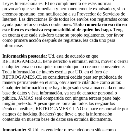
Leyes Internacionales. El no cumplimiento de estas normas
provocará que sea inmediata y permanentemente expulsado y, si lo
creemos oportuno, con notificación a su Proveedor de Servicios de
Internet. Las direcciones IP de todos los envíos son registradas como
ayuda para reforzar estas condiciones.
Todo comentario escrito en
este foro es exclusiva responsabilidad de quién los haga.
Tenga
en cuenta que cada sub-foro tiene su propio reglamento, por favor
como primera acción después de registrase, lea cada uno para
informarse.
Información posteada:
Ud. esta de acuerdo en que
RETROGAMES.CL tiene derecho a eliminar, editar, mover o cerrar
cualquier tema en cualquier momento que lo creamos conveniente.
Toda información de interés escrita por UD. en el foro de
RETROGAMES.CL se considerará cedida para ser publicada de
manera permanente en el sitio, obviamente citándole como autor.
Cualquier información que haya ingresado será almacenada en una
base de datos y ésta información, ya sea de caracter personal o
pública, JAMAS será compartida con ninguna tercera parte bajo
ningún pretexto. A pesar que se tomarán todos los resguardos
técnicos posibles, RETROGAMES.CL NO se hace responsable por
ataques de hacking (hackers) que lleve a que la información
contenida en nuestra base de datos sea extraida ilícitamente.
Importante:
Si Ud. es vendedor o revendedor en sitios como