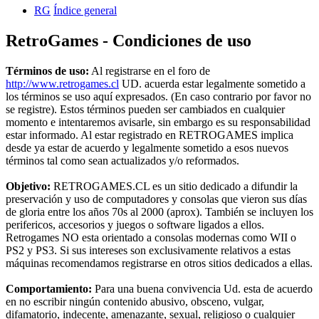
RG
Índice general
RetroGames - Condiciones de uso
Términos de uso:
Al registrarse en el foro de
http://www.retrogames.cl
UD. acuerda estar legalmente sometido a
los términos se uso aquí expresados. (En caso contrario por favor no
se registre). Estos términos pueden ser cambiados en cualquier
momento e intentaremos avisarle, sin embargo es su responsabilidad
estar informado. Al estar registrado en RETROGAMES implica
desde ya estar de acuerdo y legalmente sometido a esos nuevos
términos tal como sean actualizados y/o reformados.
Objetivo:
RETROGAMES.CL es un sitio dedicado a difundir la
preservación y uso de computadores y consolas que vieron sus días
de gloria entre los años 70s al 2000 (aprox). También se incluyen los
perifericos, accesorios y juegos o software ligados a ellos.
Retrogames NO esta orientado a consolas modernas como WII o
PS2 y PS3. Si sus intereses son exclusivamente relativos a estas
máquinas recomendamos registrarse en otros sitios dedicados a ellas.
Comportamiento:
Para una buena convivencia Ud. esta de acuerdo
en no escribir ningún contenido abusivo, obsceno, vulgar,
difamatorio, indecente, amenazante, sexual, religioso o cualquier