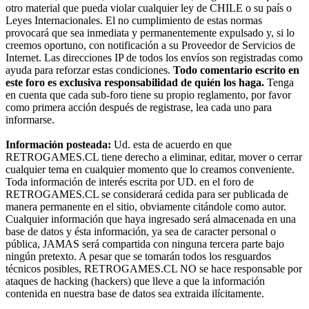
otro material que pueda violar cualquier ley de CHILE o su país o
Leyes Internacionales. El no cumplimiento de estas normas
provocará que sea inmediata y permanentemente expulsado y, si lo
creemos oportuno, con notificación a su Proveedor de Servicios de
Internet. Las direcciones IP de todos los envíos son registradas como
ayuda para reforzar estas condiciones.
Todo comentario escrito en
este foro es exclusiva responsabilidad de quién los haga.
Tenga
en cuenta que cada sub-foro tiene su propio reglamento, por favor
como primera acción después de registrase, lea cada uno para
informarse.
Información posteada:
Ud. esta de acuerdo en que
RETROGAMES.CL tiene derecho a eliminar, editar, mover o cerrar
cualquier tema en cualquier momento que lo creamos conveniente.
Toda información de interés escrita por UD. en el foro de
RETROGAMES.CL se considerará cedida para ser publicada de
manera permanente en el sitio, obviamente citándole como autor.
Cualquier información que haya ingresado será almacenada en una
base de datos y ésta información, ya sea de caracter personal o
pública, JAMAS será compartida con ninguna tercera parte bajo
ningún pretexto. A pesar que se tomarán todos los resguardos
técnicos posibles, RETROGAMES.CL NO se hace responsable por
ataques de hacking (hackers) que lleve a que la información
contenida en nuestra base de datos sea extraida ilícitamente.