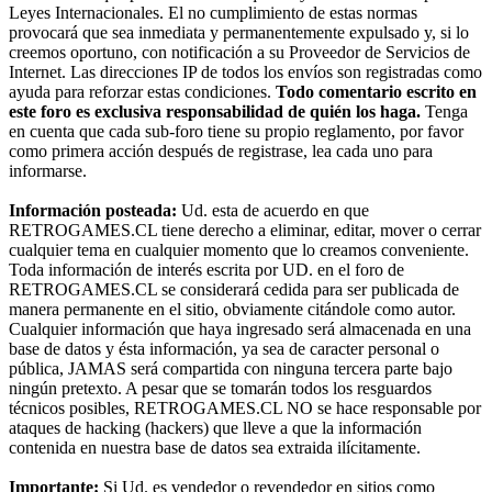
Leyes Internacionales. El no cumplimiento de estas normas
provocará que sea inmediata y permanentemente expulsado y, si lo
creemos oportuno, con notificación a su Proveedor de Servicios de
Internet. Las direcciones IP de todos los envíos son registradas como
ayuda para reforzar estas condiciones.
Todo comentario escrito en
este foro es exclusiva responsabilidad de quién los haga.
Tenga
en cuenta que cada sub-foro tiene su propio reglamento, por favor
como primera acción después de registrase, lea cada uno para
informarse.
Información posteada:
Ud. esta de acuerdo en que
RETROGAMES.CL tiene derecho a eliminar, editar, mover o cerrar
cualquier tema en cualquier momento que lo creamos conveniente.
Toda información de interés escrita por UD. en el foro de
RETROGAMES.CL se considerará cedida para ser publicada de
manera permanente en el sitio, obviamente citándole como autor.
Cualquier información que haya ingresado será almacenada en una
base de datos y ésta información, ya sea de caracter personal o
pública, JAMAS será compartida con ninguna tercera parte bajo
ningún pretexto. A pesar que se tomarán todos los resguardos
técnicos posibles, RETROGAMES.CL NO se hace responsable por
ataques de hacking (hackers) que lleve a que la información
contenida en nuestra base de datos sea extraida ilícitamente.
Importante:
Si Ud. es vendedor o revendedor en sitios como