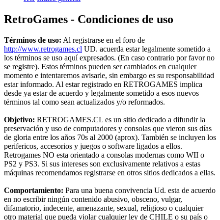
RetroGames - Condiciones de uso
Términos de uso:
Al registrarse en el foro de
http://www.retrogames.cl
UD. acuerda estar legalmente sometido a
los términos se uso aquí expresados. (En caso contrario por favor no
se registre). Estos términos pueden ser cambiados en cualquier
momento e intentaremos avisarle, sin embargo es su responsabilidad
estar informado. Al estar registrado en RETROGAMES implica
desde ya estar de acuerdo y legalmente sometido a esos nuevos
términos tal como sean actualizados y/o reformados.
Objetivo:
RETROGAMES.CL es un sitio dedicado a difundir la
preservación y uso de computadores y consolas que vieron sus días
de gloria entre los años 70s al 2000 (aprox). También se incluyen los
perifericos, accesorios y juegos o software ligados a ellos.
Retrogames NO esta orientado a consolas modernas como WII o
PS2 y PS3. Si sus intereses son exclusivamente relativos a estas
máquinas recomendamos registrarse en otros sitios dedicados a ellas.
Comportamiento:
Para una buena convivencia Ud. esta de acuerdo
en no escribir ningún contenido abusivo, obsceno, vulgar,
difamatorio, indecente, amenazante, sexual, religioso o cualquier
otro material que pueda violar cualquier ley de CHILE o su país o