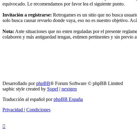
equivocado. Le recomendamos por favor lea el siguiente punto.
Invitación a registrarse:
Retrogames es un sitio que no busca usuari
solo busca causar revuelo donde vaya, eso no es nuestro objetivo. A
Nota:
Ante situaciones que no esten reguladas por el presente reglame
colaboren y más antiguedad tengan, estimen pertinentes y sin previo a
RG
Índice general
Todos los horarios son
UTC-04:00
Borrar cookies
Desarrollado por
phpBB
® Forum Software © phpBB Limited
saphic style created by
Sopel
|
nextgen
Traducción al español por
phpBB España
Privacidad
|
Condiciones