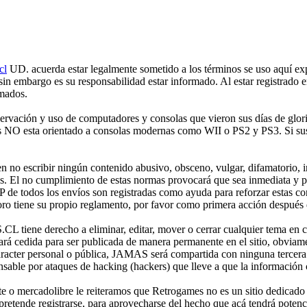
cl
UD. acuerda estar legalmente sometido a los términos se uso aquí expr
 sin embargo es su responsabilidad estar informado. Al estar registr
rmados.
ción y uso de computadores y consolas que vieron sus días de gloria 
mes NO esta orientado a consolas modernas como WII o PS2 y PS3. Si sus
no escribir ningún contenido abusivo, obsceno, vulgar, difamatorio, in
es. El no cumplimiento de estas normas provocará que sea inmediata y 
IP de todos los envíos son registradas como ayuda para reforzar estas c
o tiene su propio reglamento, por favor como primera acción después de
iene derecho a eliminar, editar, mover o cerrar cualquier tema en 
 cedida para ser publicada de manera permanente en el sitio, obviame
aracter personal o pública, JAMAS será compartida con ninguna tercera 
 por ataques de hacking (hackers) que lleve a que la información cont
e o mercadolibre le reiteramos que Retrogames no es un sitio dedicado
etende registrarse, para aprovecharse del hecho que acá tendrá potencia