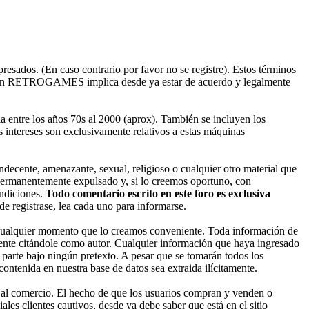
esados. (En caso contrario por favor no se registre). Estos términos
ado en RETROGAMES implica desde ya estar de acuerdo y legalmente
entre los años 70s al 2000 (aprox). También se incluyen los
 intereses son exclusivamente relativos a estas máquinas
decente, amenazante, sexual, religioso o cualquier otro material que
permanentemente expulsado y, si lo creemos oportuno, con
ondiciones.
Todo comentario escrito en este foro es exclusiva
 registrase, lea cada uno para informarse.
cualquier momento que lo creamos conveniente. Toda información de
nte citándole como autor. Cualquier información que haya ingresado
parte bajo ningún pretexto. A pesar que se tomarán todos los
enida en nuestra base de datos sea extraida ilícitamente.
 al comercio. El hecho de que los usuarios compran y venden o
les clientes cautivos, desde ya debe saber que está en el sitio