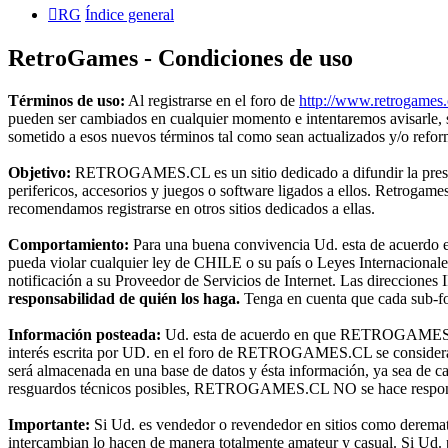
RG
Índice general
RetroGames - Condiciones de uso
Términos de uso:
Al registrarse en el foro de
http://www.retrogames.
pueden ser cambiados en cualquier momento e intentaremos avisarle,
sometido a esos nuevos términos tal como sean actualizados y/o refo
Objetivo:
RETROGAMES.CL es un sitio dedicado a difundir la preserva
perifericos, accesorios y juegos o software ligados a ellos. Retroga
recomendamos registrarse en otros sitios dedicados a ellas.
Comportamiento:
Para una buena convivencia Ud. esta de acuerdo en 
pueda violar cualquier ley de CHILE o su país o Leyes Internacional
notificación a su Proveedor de Servicios de Internet. Las direcciones 
responsabilidad de quién los haga.
Tenga en cuenta que cada sub-for
Información posteada:
Ud. esta de acuerdo en que RETROGAMES.CL t
interés escrita por UD. en el foro de RETROGAMES.CL se considerará
será almacenada en una base de datos y ésta información, ya sea de c
resguardos técnicos posibles, RETROGAMES.CL NO se hace responsable
Importante:
Si Ud. es vendedor o revendedor en sitios como deremat
intercambian lo hacen de manera totalmente amateur y casual. Si Ud. pr