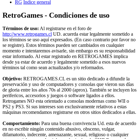
RG
Índice general
RetroGames - Condiciones de uso
Términos de uso:
Al registrarse en el foro de
http://www.retrogames.cl
UD. acuerda estar legalmente sometido a
los términos se uso aquí expresados. (En caso contrario por favor no
se registre). Estos términos pueden ser cambiados en cualquier
momento e intentaremos avisarle, sin embargo es su responsabilidad
estar informado. Al estar registrado en RETROGAMES implica
desde ya estar de acuerdo y legalmente sometido a esos nuevos
términos tal como sean actualizados y/o reformados.
Objetivo:
RETROGAMES.CL es un sitio dedicado a difundir la
preservación y uso de computadores y consolas que vieron sus días
de gloria entre los años 70s al 2000 (aprox). También se incluyen los
perifericos, accesorios y juegos o software ligados a ellos.
Retrogames NO esta orientado a consolas modernas como WII o
PS2 y PS3. Si sus intereses son exclusivamente relativos a estas
máquinas recomendamos registrarse en otros sitios dedicados a ellas.
Comportamiento:
Para una buena convivencia Ud. esta de acuerdo
en no escribir ningún contenido abusivo, obsceno, vulgar,
difamatorio, indecente, amenazante, sexual, religioso o cualquier