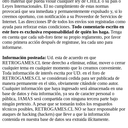
otro material que pueda violar cualquier ley de CHILE o su país o
Leyes Internacionales. El no cumplimiento de estas normas
provocará que sea inmediata y permanentemente expulsado y, si lo
creemos oportuno, con notificación a su Proveedor de Servicios de
Internet. Las direcciones IP de todos los envíos son registradas como
ayuda para reforzar estas condiciones.
Todo comentario escrito en
este foro es exclusiva responsabilidad de quién los haga.
Tenga
en cuenta que cada sub-foro tiene su propio reglamento, por favor
como primera acción después de registrase, lea cada uno para
informarse.
Información posteada:
Ud. esta de acuerdo en que
RETROGAMES.CL tiene derecho a eliminar, editar, mover o cerrar
cualquier tema en cualquier momento que lo creamos conveniente.
Toda información de interés escrita por UD. en el foro de
RETROGAMES.CL se considerará cedida para ser publicada de
manera permanente en el sitio, obviamente citándole como autor.
Cualquier información que haya ingresado será almacenada en una
base de datos y ésta información, ya sea de caracter personal o
pública, JAMAS será compartida con ninguna tercera parte bajo
ningún pretexto. A pesar que se tomarán todos los resguardos
técnicos posibles, RETROGAMES.CL NO se hace responsable por
ataques de hacking (hackers) que lleve a que la información
contenida en nuestra base de datos sea extraida ilícitamente.