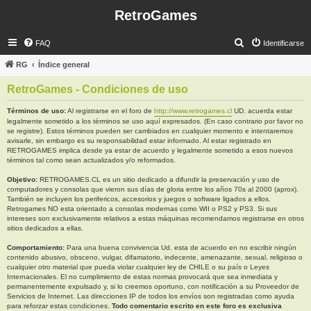
RetroGames
B
FAQ
Identificarse
u
RG
Índice general
s
RetroGames - Condiciones de uso
c
a
Términos de uso:
Al registrarse en el foro de
http://www.retrogames.cl
UD. acuerda estar
legalmente sometido a los términos se uso aquí expresados. (En caso contrario por favor no
r
se registre). Estos términos pueden ser cambiados en cualquier momento e intentaremos
avisarle, sin embargo es su responsabilidad estar informado. Al estar registrado en
RETROGAMES implica desde ya estar de acuerdo y legalmente sometido a esos nuevos
términos tal como sean actualizados y/o reformados.
Objetivo:
RETROGAMES.CL es un sitio dedicado a difundir la preservación y uso de
computadores y consolas que vieron sus días de gloria entre los años 70s al 2000 (aprox).
También se incluyen los perifericos, accesorios y juegos o software ligados a ellos.
Retrogames NO esta orientado a consolas modernas como WII o PS2 y PS3. Si sus
intereses son exclusivamente relativos a estas máquinas recomendamos registrarse en otros
sitios dedicados a ellas.
Comportamiento:
Para una buena convivencia Ud. esta de acuerdo en no escribir ningún
contenido abusivo, obsceno, vulgar, difamatorio, indecente, amenazante, sexual, religioso o
cualquier otro material que pueda violar cualquier ley de CHILE o su país o Leyes
Internacionales. El no cumplimiento de estas normas provocará que sea inmediata y
permanentemente expulsado y, si lo creemos oportuno, con notificación a su Proveedor de
Servicios de Internet. Las direcciones IP de todos los envíos son registradas como ayuda
para reforzar estas condiciones.
Todo comentario escrito en este foro es exclusiva