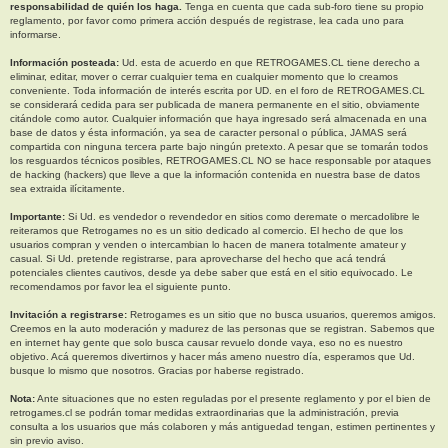
responsabilidad de quién los haga.
Tenga en cuenta que cada sub-foro tiene su propio
reglamento, por favor como primera acción después de registrase, lea cada uno para
informarse.
Información posteada:
Ud. esta de acuerdo en que RETROGAMES.CL tiene derecho a
eliminar, editar, mover o cerrar cualquier tema en cualquier momento que lo creamos
conveniente. Toda información de interés escrita por UD. en el foro de RETROGAMES.CL
se considerará cedida para ser publicada de manera permanente en el sitio, obviamente
citándole como autor. Cualquier información que haya ingresado será almacenada en una
base de datos y ésta información, ya sea de caracter personal o pública, JAMAS será
compartida con ninguna tercera parte bajo ningún pretexto. A pesar que se tomarán todos
los resguardos técnicos posibles, RETROGAMES.CL NO se hace responsable por ataques
de hacking (hackers) que lleve a que la información contenida en nuestra base de datos
sea extraida ilícitamente.
Importante:
Si Ud. es vendedor o revendedor en sitios como deremate o mercadolibre le
reiteramos que Retrogames no es un sitio dedicado al comercio. El hecho de que los
usuarios compran y venden o intercambian lo hacen de manera totalmente amateur y
casual. Si Ud. pretende registrarse, para aprovecharse del hecho que acá tendrá
potenciales clientes cautivos, desde ya debe saber que está en el sitio equivocado. Le
recomendamos por favor lea el siguiente punto.
Invitación a registrarse:
Retrogames es un sitio que no busca usuarios, queremos amigos.
Creemos en la auto moderación y madurez de las personas que se registran. Sabemos que
en internet hay gente que solo busca causar revuelo donde vaya, eso no es nuestro
objetivo. Acá queremos divertirnos y hacer más ameno nuestro día, esperamos que Ud.
busque lo mismo que nosotros. Gracias por haberse registrado.
Nota:
Ante situaciones que no esten reguladas por el presente reglamento y por el bien de
retrogames.cl se podrán tomar medidas extraordinarias que la administración, previa
consulta a los usuarios que más colaboren y más antiguedad tengan, estimen pertinentes y
sin previo aviso.