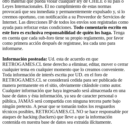
otro material que pueda violar cualquier ley de CHILE o su país o
Leyes Internacionales. El no cumplimiento de estas normas
provocará que sea inmediata y permanentemente expulsado y, si lo
creemos oportuno, con notificación a su Proveedor de Servicios de
Internet. Las direcciones IP de todos los envíos son registradas como
ayuda para reforzar estas condiciones.
Todo comentario escrito en
este foro es exclusiva responsabilidad de quién los haga.
Tenga
en cuenta que cada sub-foro tiene su propio reglamento, por favor
como primera acción después de registrase, lea cada uno para
informarse.
Información posteada:
Ud. esta de acuerdo en que
RETROGAMES.CL tiene derecho a eliminar, editar, mover o cerrar
cualquier tema en cualquier momento que lo creamos conveniente.
Toda información de interés escrita por UD. en el foro de
RETROGAMES.CL se considerará cedida para ser publicada de
manera permanente en el sitio, obviamente citándole como autor.
Cualquier información que haya ingresado será almacenada en una
base de datos y ésta información, ya sea de caracter personal o
pública, JAMAS será compartida con ninguna tercera parte bajo
ningún pretexto. A pesar que se tomarán todos los resguardos
técnicos posibles, RETROGAMES.CL NO se hace responsable por
ataques de hacking (hackers) que lleve a que la información
contenida en nuestra base de datos sea extraida ilícitamente.