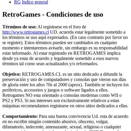
RG
Índice general
RetroGames - Condiciones de uso
Términos de uso:
Al registrarse en el foro de
http://www.retrogames.cl
UD. acuerda estar legalmente sometido a
los términos se uso aquí expresados. (En caso contrario por favor no
se registre). Estos términos pueden ser cambiados en cualquier
momento e intentaremos avisarle, sin embargo es su responsabilidad
estar informado. Al estar registrado en RETROGAMES implica
desde ya estar de acuerdo y legalmente sometido a esos nuevos
términos tal como sean actualizados y/o reformados.
Objetivo:
RETROGAMES.CL es un sitio dedicado a difundir la
preservación y uso de computadores y consolas que vieron sus días
de gloria entre los años 70s al 2000 (aprox). También se incluyen los
perifericos, accesorios y juegos o software ligados a ellos.
Retrogames NO esta orientado a consolas modernas como WII o
PS2 y PS3. Si sus intereses son exclusivamente relativos a estas
máquinas recomendamos registrarse en otros sitios dedicados a ellas.
Comportamiento:
Para una buena convivencia Ud. esta de acuerdo
en no escribir ningún contenido abusivo, obsceno, vulgar,
difamatorio, indecente, amenazante, sexual, religioso o cualquier