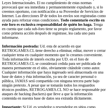
Leyes Internacionales. El no cumplimiento de estas normas
provocará que sea inmediata y permanentemente expulsado y, si lo
creemos oportuno, con notificación a su Proveedor de Servicios de
Internet. Las direcciones IP de todos los envíos son registradas como
ayuda para reforzar estas condiciones.
Todo comentario escrito en
este foro es exclusiva responsabilidad de quién los haga.
Tenga
en cuenta que cada sub-foro tiene su propio reglamento, por favor
como primera acción después de registrase, lea cada uno para
informarse.
Información posteada:
Ud. esta de acuerdo en que
RETROGAMES.CL tiene derecho a eliminar, editar, mover o cerrar
cualquier tema en cualquier momento que lo creamos conveniente.
Toda información de interés escrita por UD. en el foro de
RETROGAMES.CL se considerará cedida para ser publicada de
manera permanente en el sitio, obviamente citándole como autor.
Cualquier información que haya ingresado será almacenada en una
base de datos y ésta información, ya sea de caracter personal o
pública, JAMAS será compartida con ninguna tercera parte bajo
ningún pretexto. A pesar que se tomarán todos los resguardos
técnicos posibles, RETROGAMES.CL NO se hace responsable por
ataques de hacking (hackers) que lleve a que la información
contenida en nuestra base de datos sea extraida ilícitamente.
Importante:
Si Ud. es vendedor o revendedor en sitios como