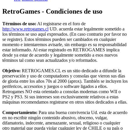
RetroGames - Condiciones de uso
Términos de uso:
Al registrarse en el foro de
http://www.retrogames.cl
UD. acuerda estar legalmente sometido a
los términos se uso aquí expresados. (En caso contrario por favor no
se registre). Estos términos pueden ser cambiados en cualquier
momento e intentaremos avisarle, sin embargo es su responsabilidad
estar informado. Al estar registrado en RETROGAMES implica
desde ya estar de acuerdo y legalmente sometido a esos nuevos
términos tal como sean actualizados y/o reformados.
Objetivo:
RETROGAMES.CL es un sitio dedicado a difundir la
preservación y uso de computadores y consolas que vieron sus días
de gloria entre los años 70s al 2000 (aprox). También se incluyen los
perifericos, accesorios y juegos o software ligados a ellos.
Retrogames NO esta orientado a consolas modernas como WII o
PS2 y PS3. Si sus intereses son exclusivamente relativos a estas
máquinas recomendamos registrarse en otros sitios dedicados a ellas.
Comportamiento:
Para una buena convivencia Ud. esta de acuerdo
en no escribir ningún contenido abusivo, obsceno, vulgar,
difamatorio, indecente, amenazante, sexual, religioso o cualquier
otro material que pueda violar cualquier ley de CHILE o su país o