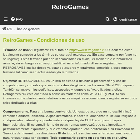
RetroGames
B
FAQ
Identificarse
u
RG
Índice general
s
RetroGames - Condiciones de uso
c
a
Términos de uso:
Al registrarse en el foro de
http://www.retrogames.cl
UD. acuerda estar
legalmente sometido a los términos se uso aquí expresados. (En caso contrario por favor no
r
se registre). Estos términos pueden ser cambiados en cualquier momento e intentaremos
avisarle, sin embargo es su responsabilidad estar informado. Al estar registrado en
RETROGAMES implica desde ya estar de acuerdo y legalmente sometido a esos nuevos
términos tal como sean actualizados y/o reformados.
Objetivo:
RETROGAMES.CL es un sitio dedicado a difundir la preservación y uso de
computadores y consolas que vieron sus días de gloria entre los años 70s al 2000 (aprox).
También se incluyen los perifericos, accesorios y juegos o software ligados a ellos.
Retrogames NO esta orientado a consolas modernas como WII o PS2 y PS3. Si sus
intereses son exclusivamente relativos a estas máquinas recomendamos registrarse en otros
sitios dedicados a ellas.
Comportamiento:
Para una buena convivencia Ud. esta de acuerdo en no escribir ningún
contenido abusivo, obsceno, vulgar, difamatorio, indecente, amenazante, sexual, religioso o
cualquier otro material que pueda violar cualquier ley de CHILE o su país o Leyes
Internacionales. El no cumplimiento de estas normas provocará que sea inmediata y
permanentemente expulsado y, si lo creemos oportuno, con notificación a su Proveedor de
Servicios de Internet. Las direcciones IP de todos los envíos son registradas como ayuda
para reforzar estas condiciones.
Todo comentario escrito en este foro es exclusiva