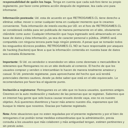
responsabilidad de quién los haga.
Tenga en cuenta que cada sub-foro tiene su propio
reglamento, por favor como primera acción después de registrase, lea cada uno para
informarse.
Información posteada:
Ud. esta de acuerdo en que RETROGAMES.CL tiene derecho a
eliminar, editar, mover o cerrar cualquier tema en cualquier momento que lo creamos
conveniente. Toda información de interés escrita por UD. en el foro de RETROGAMES.CL
se considerará cedida para ser publicada de manera permanente en el sitio, obviamente
citándole como autor. Cualquier información que haya ingresado será almacenada en una
base de datos y ésta información, ya sea de caracter personal o pública, JAMAS será
compartida con ninguna tercera parte bajo ningún pretexto. A pesar que se tomarán todos
los resguardos técnicos posibles, RETROGAMES.CL NO se hace responsable por ataques
de hacking (hackers) que lleve a que la información contenida en nuestra base de datos
sea extraida ilícitamente.
Importante:
Si Ud. es vendedor o revendedor en sitios como deremate o mercadolibre le
reiteramos que Retrogames no es un sitio dedicado al comercio. El hecho de que los
usuarios compran y venden o intercambian lo hacen de manera totalmente amateur y
casual. Si Ud. pretende registrarse, para aprovecharse del hecho que acá tendrá
potenciales clientes cautivos, desde ya debe saber que está en el sitio equivocado. Le
recomendamos por favor lea el siguiente punto.
Invitación a registrarse:
Retrogames es un sitio que no busca usuarios, queremos amigos.
Creemos en la auto moderación y madurez de las personas que se registran. Sabemos que
en internet hay gente que solo busca causar revuelo donde vaya, eso no es nuestro
objetivo. Acá queremos divertirnos y hacer más ameno nuestro día, esperamos que Ud.
busque lo mismo que nosotros. Gracias por haberse registrado.
Nota:
Ante situaciones que no esten reguladas por el presente reglamento y por el bien de
retrogames.cl se podrán tomar medidas extraordinarias que la administración, previa
consulta a los usuarios que más colaboren y más antiguedad tengan, estimen pertinentes y
sin previo aviso.