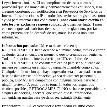
Leyes Internacionales. El no cumplimiento de estas normas
provocará que sea inmediata y permanentemente expulsado y, si lo
creemos oportuno, con notificación a su Proveedor de Servicios de
Internet. Las direcciones IP de todos los envíos son registradas como
ayuda para reforzar estas condiciones.
Todo comentario escrito en
este foro es exclusiva responsabilidad de quién los haga.
Tenga
en cuenta que cada sub-foro tiene su propio reglamento, por favor
como primera acción después de registrase, lea cada uno para
informarse.
Información posteada:
Ud. esta de acuerdo en que
RETROGAMES.CL tiene derecho a eliminar, editar, mover o cerrar
cualquier tema en cualquier momento que lo creamos conveniente.
Toda información de interés escrita por UD. en el foro de
RETROGAMES.CL se considerará cedida para ser publicada de
manera permanente en el sitio, obviamente citándole como autor.
Cualquier información que haya ingresado será almacenada en una
base de datos y ésta información, ya sea de caracter personal o
pública, JAMAS será compartida con ninguna tercera parte bajo
ningún pretexto. A pesar que se tomarán todos los resguardos
técnicos posibles, RETROGAMES.CL NO se hace responsable por
ataques de hacking (hackers) que lleve a que la información
contenida en nuestra base de datos sea extraida ilícitamente.
Importante:
Si Ud. es vendedor o revendedor en sitios como