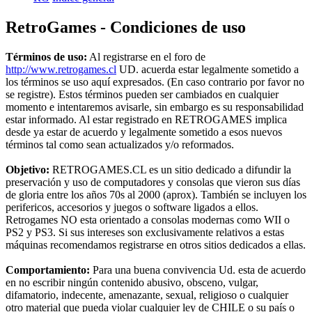
RetroGames - Condiciones de uso
Términos de uso:
Al registrarse en el foro de
http://www.retrogames.cl
UD. acuerda estar legalmente sometido a
los términos se uso aquí expresados. (En caso contrario por favor no
se registre). Estos términos pueden ser cambiados en cualquier
momento e intentaremos avisarle, sin embargo es su responsabilidad
estar informado. Al estar registrado en RETROGAMES implica
desde ya estar de acuerdo y legalmente sometido a esos nuevos
términos tal como sean actualizados y/o reformados.
Objetivo:
RETROGAMES.CL es un sitio dedicado a difundir la
preservación y uso de computadores y consolas que vieron sus días
de gloria entre los años 70s al 2000 (aprox). También se incluyen los
perifericos, accesorios y juegos o software ligados a ellos.
Retrogames NO esta orientado a consolas modernas como WII o
PS2 y PS3. Si sus intereses son exclusivamente relativos a estas
máquinas recomendamos registrarse en otros sitios dedicados a ellas.
Comportamiento:
Para una buena convivencia Ud. esta de acuerdo
en no escribir ningún contenido abusivo, obsceno, vulgar,
difamatorio, indecente, amenazante, sexual, religioso o cualquier
otro material que pueda violar cualquier ley de CHILE o su país o