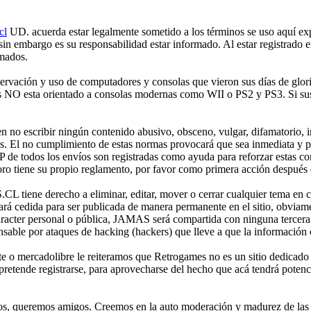
cl
UD. acuerda estar legalmente sometido a los términos se uso aquí expr
 sin embargo es su responsabilidad estar informado. Al estar registr
rmados.
ción y uso de computadores y consolas que vieron sus días de gloria 
mes NO esta orientado a consolas modernas como WII o PS2 y PS3. Si sus
no escribir ningún contenido abusivo, obsceno, vulgar, difamatorio, in
es. El no cumplimiento de estas normas provocará que sea inmediata y 
IP de todos los envíos son registradas como ayuda para reforzar estas c
o tiene su propio reglamento, por favor como primera acción después de
iene derecho a eliminar, editar, mover o cerrar cualquier tema en 
 cedida para ser publicada de manera permanente en el sitio, obviame
aracter personal o pública, JAMAS será compartida con ninguna tercera 
 por ataques de hacking (hackers) que lleve a que la información cont
e o mercadolibre le reiteramos que Retrogames no es un sitio dedicado
etende registrarse, para aprovecharse del hecho que acá tendrá potencia
os, queremos amigos. Creemos en la auto moderación y madurez de las p