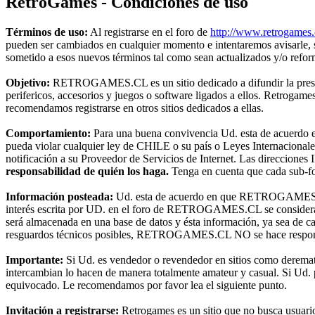
RetroGames - Condiciones de uso
Términos de uso:
Al registrarse en el foro de
http://www.retrogames.
pueden ser cambiados en cualquier momento e intentaremos avisarle,
sometido a esos nuevos términos tal como sean actualizados y/o refo
Objetivo:
RETROGAMES.CL es un sitio dedicado a difundir la preserva
perifericos, accesorios y juegos o software ligados a ellos. Retroga
recomendamos registrarse en otros sitios dedicados a ellas.
Comportamiento:
Para una buena convivencia Ud. esta de acuerdo en 
pueda violar cualquier ley de CHILE o su país o Leyes Internacional
notificación a su Proveedor de Servicios de Internet. Las direcciones 
responsabilidad de quién los haga.
Tenga en cuenta que cada sub-for
Información posteada:
Ud. esta de acuerdo en que RETROGAMES.CL t
interés escrita por UD. en el foro de RETROGAMES.CL se considerará
será almacenada en una base de datos y ésta información, ya sea de c
resguardos técnicos posibles, RETROGAMES.CL NO se hace responsable
Importante:
Si Ud. es vendedor o revendedor en sitios como deremat
intercambian lo hacen de manera totalmente amateur y casual. Si Ud. pr
equivocado. Le recomendamos por favor lea el siguiente punto.
Invitación a registrarse:
Retrogames es un sitio que no busca usuari