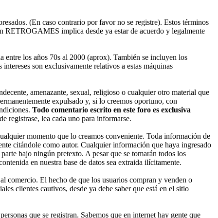
esados. (En caso contrario por favor no se registre). Estos términos
ado en RETROGAMES implica desde ya estar de acuerdo y legalmente
entre los años 70s al 2000 (aprox). También se incluyen los
 intereses son exclusivamente relativos a estas máquinas
decente, amenazante, sexual, religioso o cualquier otro material que
permanentemente expulsado y, si lo creemos oportuno, con
ondiciones.
Todo comentario escrito en este foro es exclusiva
 registrase, lea cada uno para informarse.
cualquier momento que lo creamos conveniente. Toda información de
nte citándole como autor. Cualquier información que haya ingresado
parte bajo ningún pretexto. A pesar que se tomarán todos los
enida en nuestra base de datos sea extraida ilícitamente.
 al comercio. El hecho de que los usuarios compran y venden o
les clientes cautivos, desde ya debe saber que está en el sitio
ersonas que se registran. Sabemos que en internet hay gente que