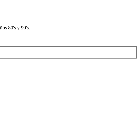
os 80's y 90's.