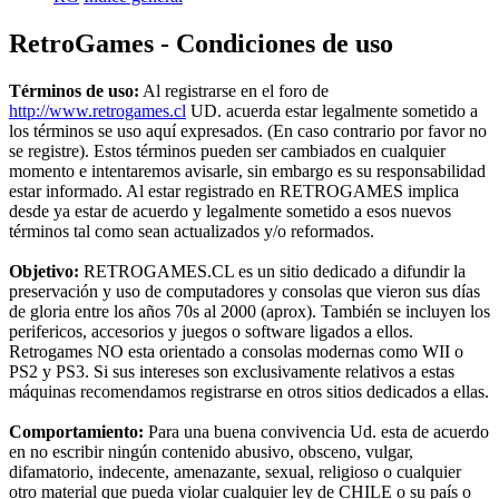
RetroGames - Condiciones de uso
Términos de uso:
Al registrarse en el foro de
http://www.retrogames.cl
UD. acuerda estar legalmente sometido a
los términos se uso aquí expresados. (En caso contrario por favor no
se registre). Estos términos pueden ser cambiados en cualquier
momento e intentaremos avisarle, sin embargo es su responsabilidad
estar informado. Al estar registrado en RETROGAMES implica
desde ya estar de acuerdo y legalmente sometido a esos nuevos
términos tal como sean actualizados y/o reformados.
Objetivo:
RETROGAMES.CL es un sitio dedicado a difundir la
preservación y uso de computadores y consolas que vieron sus días
de gloria entre los años 70s al 2000 (aprox). También se incluyen los
perifericos, accesorios y juegos o software ligados a ellos.
Retrogames NO esta orientado a consolas modernas como WII o
PS2 y PS3. Si sus intereses son exclusivamente relativos a estas
máquinas recomendamos registrarse en otros sitios dedicados a ellas.
Comportamiento:
Para una buena convivencia Ud. esta de acuerdo
en no escribir ningún contenido abusivo, obsceno, vulgar,
difamatorio, indecente, amenazante, sexual, religioso o cualquier
otro material que pueda violar cualquier ley de CHILE o su país o