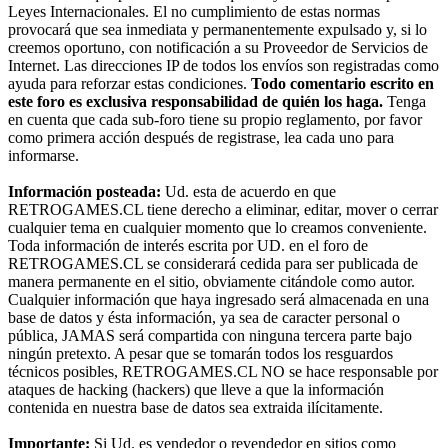
Leyes Internacionales. El no cumplimiento de estas normas
provocará que sea inmediata y permanentemente expulsado y, si lo
creemos oportuno, con notificación a su Proveedor de Servicios de
Internet. Las direcciones IP de todos los envíos son registradas como
ayuda para reforzar estas condiciones.
Todo comentario escrito en
este foro es exclusiva responsabilidad de quién los haga.
Tenga
en cuenta que cada sub-foro tiene su propio reglamento, por favor
como primera acción después de registrase, lea cada uno para
informarse.
Información posteada:
Ud. esta de acuerdo en que
RETROGAMES.CL tiene derecho a eliminar, editar, mover o cerrar
cualquier tema en cualquier momento que lo creamos conveniente.
Toda información de interés escrita por UD. en el foro de
RETROGAMES.CL se considerará cedida para ser publicada de
manera permanente en el sitio, obviamente citándole como autor.
Cualquier información que haya ingresado será almacenada en una
base de datos y ésta información, ya sea de caracter personal o
pública, JAMAS será compartida con ninguna tercera parte bajo
ningún pretexto. A pesar que se tomarán todos los resguardos
técnicos posibles, RETROGAMES.CL NO se hace responsable por
ataques de hacking (hackers) que lleve a que la información
contenida en nuestra base de datos sea extraida ilícitamente.
Importante:
Si Ud. es vendedor o revendedor en sitios como