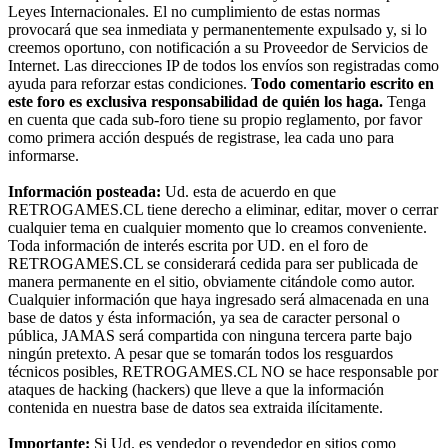
Leyes Internacionales. El no cumplimiento de estas normas
provocará que sea inmediata y permanentemente expulsado y, si lo
creemos oportuno, con notificación a su Proveedor de Servicios de
Internet. Las direcciones IP de todos los envíos son registradas como
ayuda para reforzar estas condiciones.
Todo comentario escrito en
este foro es exclusiva responsabilidad de quién los haga.
Tenga
en cuenta que cada sub-foro tiene su propio reglamento, por favor
como primera acción después de registrase, lea cada uno para
informarse.
Información posteada:
Ud. esta de acuerdo en que
RETROGAMES.CL tiene derecho a eliminar, editar, mover o cerrar
cualquier tema en cualquier momento que lo creamos conveniente.
Toda información de interés escrita por UD. en el foro de
RETROGAMES.CL se considerará cedida para ser publicada de
manera permanente en el sitio, obviamente citándole como autor.
Cualquier información que haya ingresado será almacenada en una
base de datos y ésta información, ya sea de caracter personal o
pública, JAMAS será compartida con ninguna tercera parte bajo
ningún pretexto. A pesar que se tomarán todos los resguardos
técnicos posibles, RETROGAMES.CL NO se hace responsable por
ataques de hacking (hackers) que lleve a que la información
contenida en nuestra base de datos sea extraida ilícitamente.
Importante:
Si Ud. es vendedor o revendedor en sitios como