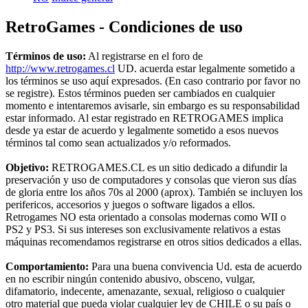
RetroGames - Condiciones de uso
Términos de uso:
Al registrarse en el foro de
http://www.retrogames.cl
UD. acuerda estar legalmente sometido a
los términos se uso aquí expresados. (En caso contrario por favor no
se registre). Estos términos pueden ser cambiados en cualquier
momento e intentaremos avisarle, sin embargo es su responsabilidad
estar informado. Al estar registrado en RETROGAMES implica
desde ya estar de acuerdo y legalmente sometido a esos nuevos
términos tal como sean actualizados y/o reformados.
Objetivo:
RETROGAMES.CL es un sitio dedicado a difundir la
preservación y uso de computadores y consolas que vieron sus días
de gloria entre los años 70s al 2000 (aprox). También se incluyen los
perifericos, accesorios y juegos o software ligados a ellos.
Retrogames NO esta orientado a consolas modernas como WII o
PS2 y PS3. Si sus intereses son exclusivamente relativos a estas
máquinas recomendamos registrarse en otros sitios dedicados a ellas.
Comportamiento:
Para una buena convivencia Ud. esta de acuerdo
en no escribir ningún contenido abusivo, obsceno, vulgar,
difamatorio, indecente, amenazante, sexual, religioso o cualquier
otro material que pueda violar cualquier ley de CHILE o su país o