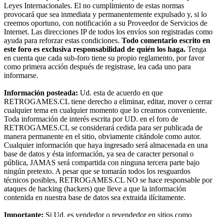
Leyes Internacionales. El no cumplimiento de estas normas
provocará que sea inmediata y permanentemente expulsado y, si lo
creemos oportuno, con notificación a su Proveedor de Servicios de
Internet. Las direcciones IP de todos los envíos son registradas como
ayuda para reforzar estas condiciones.
Todo comentario escrito en
este foro es exclusiva responsabilidad de quién los haga.
Tenga
en cuenta que cada sub-foro tiene su propio reglamento, por favor
como primera acción después de registrase, lea cada uno para
informarse.
Información posteada:
Ud. esta de acuerdo en que
RETROGAMES.CL tiene derecho a eliminar, editar, mover o cerrar
cualquier tema en cualquier momento que lo creamos conveniente.
Toda información de interés escrita por UD. en el foro de
RETROGAMES.CL se considerará cedida para ser publicada de
manera permanente en el sitio, obviamente citándole como autor.
Cualquier información que haya ingresado será almacenada en una
base de datos y ésta información, ya sea de caracter personal o
pública, JAMAS será compartida con ninguna tercera parte bajo
ningún pretexto. A pesar que se tomarán todos los resguardos
técnicos posibles, RETROGAMES.CL NO se hace responsable por
ataques de hacking (hackers) que lleve a que la información
contenida en nuestra base de datos sea extraida ilícitamente.
Importante:
Si Ud. es vendedor o revendedor en sitios como