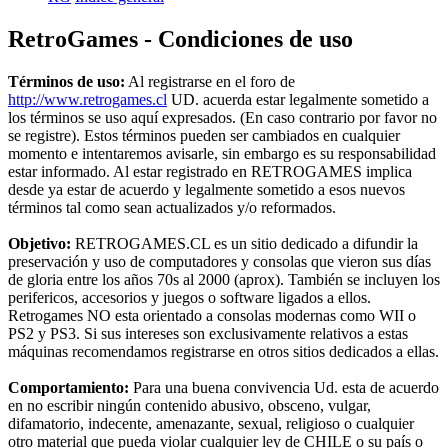
RetroGames - Condiciones de uso
Términos de uso:
Al registrarse en el foro de
http://www.retrogames.cl
UD. acuerda estar legalmente sometido a
los términos se uso aquí expresados. (En caso contrario por favor no
se registre). Estos términos pueden ser cambiados en cualquier
momento e intentaremos avisarle, sin embargo es su responsabilidad
estar informado. Al estar registrado en RETROGAMES implica
desde ya estar de acuerdo y legalmente sometido a esos nuevos
términos tal como sean actualizados y/o reformados.
Objetivo:
RETROGAMES.CL es un sitio dedicado a difundir la
preservación y uso de computadores y consolas que vieron sus días
de gloria entre los años 70s al 2000 (aprox). También se incluyen los
perifericos, accesorios y juegos o software ligados a ellos.
Retrogames NO esta orientado a consolas modernas como WII o
PS2 y PS3. Si sus intereses son exclusivamente relativos a estas
máquinas recomendamos registrarse en otros sitios dedicados a ellas.
Comportamiento:
Para una buena convivencia Ud. esta de acuerdo
en no escribir ningún contenido abusivo, obsceno, vulgar,
difamatorio, indecente, amenazante, sexual, religioso o cualquier
otro material que pueda violar cualquier ley de CHILE o su país o