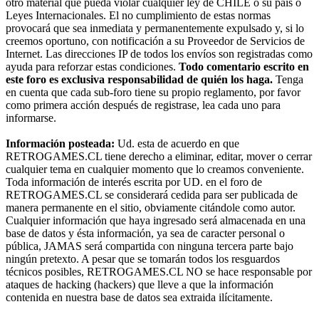
otro material que pueda violar cualquier ley de CHILE o su país o
Leyes Internacionales. El no cumplimiento de estas normas
provocará que sea inmediata y permanentemente expulsado y, si lo
creemos oportuno, con notificación a su Proveedor de Servicios de
Internet. Las direcciones IP de todos los envíos son registradas como
ayuda para reforzar estas condiciones.
Todo comentario escrito en
este foro es exclusiva responsabilidad de quién los haga.
Tenga
en cuenta que cada sub-foro tiene su propio reglamento, por favor
como primera acción después de registrase, lea cada uno para
informarse.
Información posteada:
Ud. esta de acuerdo en que
RETROGAMES.CL tiene derecho a eliminar, editar, mover o cerrar
cualquier tema en cualquier momento que lo creamos conveniente.
Toda información de interés escrita por UD. en el foro de
RETROGAMES.CL se considerará cedida para ser publicada de
manera permanente en el sitio, obviamente citándole como autor.
Cualquier información que haya ingresado será almacenada en una
base de datos y ésta información, ya sea de caracter personal o
pública, JAMAS será compartida con ninguna tercera parte bajo
ningún pretexto. A pesar que se tomarán todos los resguardos
técnicos posibles, RETROGAMES.CL NO se hace responsable por
ataques de hacking (hackers) que lleve a que la información
contenida en nuestra base de datos sea extraida ilícitamente.