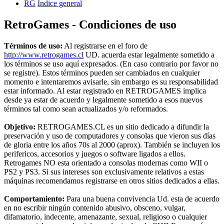
RG
Índice general
RetroGames - Condiciones de uso
Términos de uso:
Al registrarse en el foro de
http://www.retrogames.cl
UD. acuerda estar legalmente sometido a
los términos se uso aquí expresados. (En caso contrario por favor no
se registre). Estos términos pueden ser cambiados en cualquier
momento e intentaremos avisarle, sin embargo es su responsabilidad
estar informado. Al estar registrado en RETROGAMES implica
desde ya estar de acuerdo y legalmente sometido a esos nuevos
términos tal como sean actualizados y/o reformados.
Objetivo:
RETROGAMES.CL es un sitio dedicado a difundir la
preservación y uso de computadores y consolas que vieron sus días
de gloria entre los años 70s al 2000 (aprox). También se incluyen los
perifericos, accesorios y juegos o software ligados a ellos.
Retrogames NO esta orientado a consolas modernas como WII o
PS2 y PS3. Si sus intereses son exclusivamente relativos a estas
máquinas recomendamos registrarse en otros sitios dedicados a ellas.
Comportamiento:
Para una buena convivencia Ud. esta de acuerdo
en no escribir ningún contenido abusivo, obsceno, vulgar,
difamatorio, indecente, amenazante, sexual, religioso o cualquier