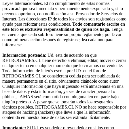
Leyes Internacionales. El no cumplimiento de estas normas
provocará que sea inmediata y permanentemente expulsado y, si lo
creemos oportuno, con notificación a su Proveedor de Servicios de
Internet. Las direcciones IP de todos los envíos son registradas como
ayuda para reforzar estas condiciones.
Todo comentario escrito en
este foro es exclusiva responsabilidad de quién los haga.
Tenga
en cuenta que cada sub-foro tiene su propio reglamento, por favor
como primera acción después de registrase, lea cada uno para
informarse.
Información posteada:
Ud. esta de acuerdo en que
RETROGAMES.CL tiene derecho a eliminar, editar, mover o cerrar
cualquier tema en cualquier momento que lo creamos conveniente.
Toda información de interés escrita por UD. en el foro de
RETROGAMES.CL se considerará cedida para ser publicada de
manera permanente en el sitio, obviamente citándole como autor.
Cualquier información que haya ingresado será almacenada en una
base de datos y ésta información, ya sea de caracter personal o
pública, JAMAS será compartida con ninguna tercera parte bajo
ningún pretexto. A pesar que se tomarán todos los resguardos
técnicos posibles, RETROGAMES.CL NO se hace responsable por
ataques de hacking (hackers) que lleve a que la información
contenida en nuestra base de datos sea extraida ilícitamente.
Importante:
Si Ud. es vendedor o revendedor en sitios como