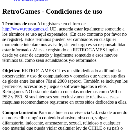
RetroGames - Condiciones de uso
Términos de uso:
Al registrarse en el foro de
http://www.retrogames.cl
UD. acuerda estar legalmente sometido a
los términos se uso aquí expresados. (En caso contrario por favor no
se registre). Estos términos pueden ser cambiados en cualquier
momento e intentaremos avisarle, sin embargo es su responsabilidad
estar informado. Al estar registrado en RETROGAMES implica
desde ya estar de acuerdo y legalmente sometido a esos nuevos
términos tal como sean actualizados y/o reformados.
Objetivo:
RETROGAMES.CL es un sitio dedicado a difundir la
preservación y uso de computadores y consolas que vieron sus días
de gloria entre los años 70s al 2000 (aprox). También se incluyen los
perifericos, accesorios y juegos o software ligados a ellos.
Retrogames NO esta orientado a consolas modernas como WII o
PS2 y PS3. Si sus intereses son exclusivamente relativos a estas
máquinas recomendamos registrarse en otros sitios dedicados a ellas.
Comportamiento:
Para una buena convivencia Ud. esta de acuerdo
en no escribir ningún contenido abusivo, obsceno, vulgar,
difamatorio, indecente, amenazante, sexual, religioso o cualquier
otro material que pueda violar cualquier ley de CHILE o su país o