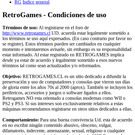
RG
Índice general
RetroGames - Condiciones de uso
Términos de uso:
Al registrarse en el foro de
http://www.retrogames.cl
UD. acuerda estar legalmente sometido a
los términos se uso aquí expresados. (En caso contrario por favor no
se registre). Estos términos pueden ser cambiados en cualquier
momento e intentaremos avisarle, sin embargo es su responsabilidad
estar informado. Al estar registrado en RETROGAMES implica
desde ya estar de acuerdo y legalmente sometido a esos nuevos
términos tal como sean actualizados y/o reformados.
Objetivo:
RETROGAMES.CL es un sitio dedicado a difundir la
preservación y uso de computadores y consolas que vieron sus días
de gloria entre los años 70s al 2000 (aprox). También se incluyen los
perifericos, accesorios y juegos o software ligados a ellos.
Retrogames NO esta orientado a consolas modernas como WII o
PS2 y PS3. Si sus intereses son exclusivamente relativos a estas
máquinas recomendamos registrarse en otros sitios dedicados a ellas.
Comportamiento:
Para una buena convivencia Ud. esta de acuerdo
en no escribir ningún contenido abusivo, obsceno, vulgar,
difamatorio, indecente, amenazante, sexual, religioso o cualquier