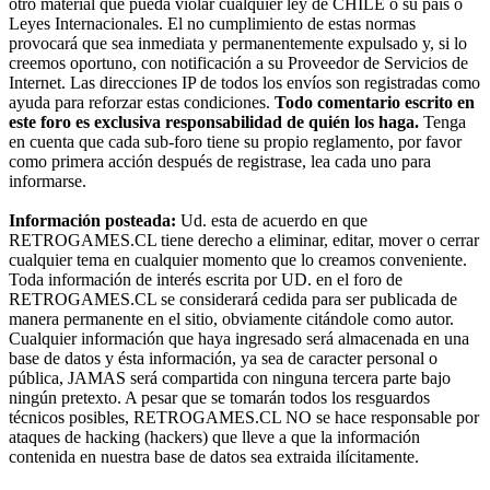
otro material que pueda violar cualquier ley de CHILE o su país o
Leyes Internacionales. El no cumplimiento de estas normas
provocará que sea inmediata y permanentemente expulsado y, si lo
creemos oportuno, con notificación a su Proveedor de Servicios de
Internet. Las direcciones IP de todos los envíos son registradas como
ayuda para reforzar estas condiciones.
Todo comentario escrito en
este foro es exclusiva responsabilidad de quién los haga.
Tenga
en cuenta que cada sub-foro tiene su propio reglamento, por favor
como primera acción después de registrase, lea cada uno para
informarse.
Información posteada:
Ud. esta de acuerdo en que
RETROGAMES.CL tiene derecho a eliminar, editar, mover o cerrar
cualquier tema en cualquier momento que lo creamos conveniente.
Toda información de interés escrita por UD. en el foro de
RETROGAMES.CL se considerará cedida para ser publicada de
manera permanente en el sitio, obviamente citándole como autor.
Cualquier información que haya ingresado será almacenada en una
base de datos y ésta información, ya sea de caracter personal o
pública, JAMAS será compartida con ninguna tercera parte bajo
ningún pretexto. A pesar que se tomarán todos los resguardos
técnicos posibles, RETROGAMES.CL NO se hace responsable por
ataques de hacking (hackers) que lleve a que la información
contenida en nuestra base de datos sea extraida ilícitamente.