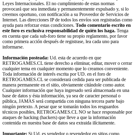
Leyes Internacionales. El no cumplimiento de estas normas
provocará que sea inmediata y permanentemente expulsado y, si lo
creemos oportuno, con notificación a su Proveedor de Servicios de
Internet. Las direcciones IP de todos los envíos son registradas como
ayuda para reforzar estas condiciones.
Todo comentario escrito en
este foro es exclusiva responsabilidad de quién los haga.
Tenga
en cuenta que cada sub-foro tiene su propio reglamento, por favor
como primera acción después de registrase, lea cada uno para
informarse.
Información posteada:
Ud. esta de acuerdo en que
RETROGAMES.CL tiene derecho a eliminar, editar, mover o cerrar
cualquier tema en cualquier momento que lo creamos conveniente.
Toda información de interés escrita por UD. en el foro de
RETROGAMES.CL se considerará cedida para ser publicada de
manera permanente en el sitio, obviamente citándole como autor.
Cualquier información que haya ingresado será almacenada en una
base de datos y ésta información, ya sea de caracter personal o
pública, JAMAS será compartida con ninguna tercera parte bajo
ningún pretexto. A pesar que se tomarán todos los resguardos
técnicos posibles, RETROGAMES.CL NO se hace responsable por
ataques de hacking (hackers) que lleve a que la información
contenida en nuestra base de datos sea extraida ilícitamente.
Importante:
Si Ud. es vendedor o revendedor en sitios como