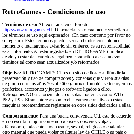
RetroGames - Condiciones de uso
Términos de uso:
Al registrarse en el foro de
http://www.retrogames.cl
UD. acuerda estar legalmente sometido a
los términos se uso aquí expresados. (En caso contrario por favor no
se registre). Estos términos pueden ser cambiados en cualquier
momento e intentaremos avisarle, sin embargo es su responsabilidad
estar informado. Al estar registrado en RETROGAMES implica
desde ya estar de acuerdo y legalmente sometido a esos nuevos
términos tal como sean actualizados y/o reformados.
Objetivo:
RETROGAMES.CL es un sitio dedicado a difundir la
preservación y uso de computadores y consolas que vieron sus días
de gloria entre los años 70s al 2000 (aprox). También se incluyen los
perifericos, accesorios y juegos o software ligados a ellos.
Retrogames NO esta orientado a consolas modernas como WII o
PS2 y PS3. Si sus intereses son exclusivamente relativos a estas
máquinas recomendamos registrarse en otros sitios dedicados a ellas.
Comportamiento:
Para una buena convivencia Ud. esta de acuerdo
en no escribir ningún contenido abusivo, obsceno, vulgar,
difamatorio, indecente, amenazante, sexual, religioso o cualquier
otro material que pueda violar cualquier ley de CHILE o su país o