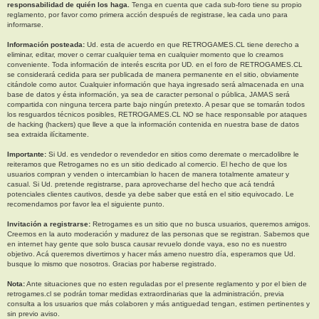
responsabilidad de quién los haga.
Tenga en cuenta que cada sub-foro tiene su propio
reglamento, por favor como primera acción después de registrase, lea cada uno para
informarse.
Información posteada:
Ud. esta de acuerdo en que RETROGAMES.CL tiene derecho a
eliminar, editar, mover o cerrar cualquier tema en cualquier momento que lo creamos
conveniente. Toda información de interés escrita por UD. en el foro de RETROGAMES.CL
se considerará cedida para ser publicada de manera permanente en el sitio, obviamente
citándole como autor. Cualquier información que haya ingresado será almacenada en una
base de datos y ésta información, ya sea de caracter personal o pública, JAMAS será
compartida con ninguna tercera parte bajo ningún pretexto. A pesar que se tomarán todos
los resguardos técnicos posibles, RETROGAMES.CL NO se hace responsable por ataques
de hacking (hackers) que lleve a que la información contenida en nuestra base de datos
sea extraida ilícitamente.
Importante:
Si Ud. es vendedor o revendedor en sitios como deremate o mercadolibre le
reiteramos que Retrogames no es un sitio dedicado al comercio. El hecho de que los
usuarios compran y venden o intercambian lo hacen de manera totalmente amateur y
casual. Si Ud. pretende registrarse, para aprovecharse del hecho que acá tendrá
potenciales clientes cautivos, desde ya debe saber que está en el sitio equivocado. Le
recomendamos por favor lea el siguiente punto.
Invitación a registrarse:
Retrogames es un sitio que no busca usuarios, queremos amigos.
Creemos en la auto moderación y madurez de las personas que se registran. Sabemos que
en internet hay gente que solo busca causar revuelo donde vaya, eso no es nuestro
objetivo. Acá queremos divertirnos y hacer más ameno nuestro día, esperamos que Ud.
busque lo mismo que nosotros. Gracias por haberse registrado.
Nota:
Ante situaciones que no esten reguladas por el presente reglamento y por el bien de
retrogames.cl se podrán tomar medidas extraordinarias que la administración, previa
consulta a los usuarios que más colaboren y más antiguedad tengan, estimen pertinentes y
sin previo aviso.