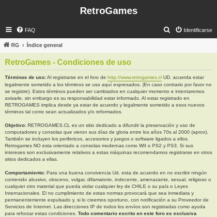
RetroGames
B
FAQ
Identificarse
u
RG
Índice general
s
RetroGames - Condiciones de uso
c
a
Términos de uso:
Al registrarse en el foro de
http://www.retrogames.cl
UD. acuerda estar
legalmente sometido a los términos se uso aquí expresados. (En caso contrario por favor no
r
se registre). Estos términos pueden ser cambiados en cualquier momento e intentaremos
avisarle, sin embargo es su responsabilidad estar informado. Al estar registrado en
RETROGAMES implica desde ya estar de acuerdo y legalmente sometido a esos nuevos
términos tal como sean actualizados y/o reformados.
Objetivo:
RETROGAMES.CL es un sitio dedicado a difundir la preservación y uso de
computadores y consolas que vieron sus días de gloria entre los años 70s al 2000 (aprox).
También se incluyen los perifericos, accesorios y juegos o software ligados a ellos.
Retrogames NO esta orientado a consolas modernas como WII o PS2 y PS3. Si sus
intereses son exclusivamente relativos a estas máquinas recomendamos registrarse en otros
sitios dedicados a ellas.
Comportamiento:
Para una buena convivencia Ud. esta de acuerdo en no escribir ningún
contenido abusivo, obsceno, vulgar, difamatorio, indecente, amenazante, sexual, religioso o
cualquier otro material que pueda violar cualquier ley de CHILE o su país o Leyes
Internacionales. El no cumplimiento de estas normas provocará que sea inmediata y
permanentemente expulsado y, si lo creemos oportuno, con notificación a su Proveedor de
Servicios de Internet. Las direcciones IP de todos los envíos son registradas como ayuda
para reforzar estas condiciones.
Todo comentario escrito en este foro es exclusiva