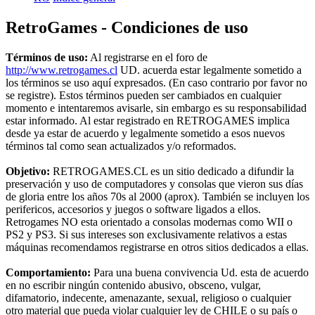
RetroGames - Condiciones de uso
Términos de uso:
Al registrarse en el foro de
http://www.retrogames.cl
UD. acuerda estar legalmente sometido a
los términos se uso aquí expresados. (En caso contrario por favor no
se registre). Estos términos pueden ser cambiados en cualquier
momento e intentaremos avisarle, sin embargo es su responsabilidad
estar informado. Al estar registrado en RETROGAMES implica
desde ya estar de acuerdo y legalmente sometido a esos nuevos
términos tal como sean actualizados y/o reformados.
Objetivo:
RETROGAMES.CL es un sitio dedicado a difundir la
preservación y uso de computadores y consolas que vieron sus días
de gloria entre los años 70s al 2000 (aprox). También se incluyen los
perifericos, accesorios y juegos o software ligados a ellos.
Retrogames NO esta orientado a consolas modernas como WII o
PS2 y PS3. Si sus intereses son exclusivamente relativos a estas
máquinas recomendamos registrarse en otros sitios dedicados a ellas.
Comportamiento:
Para una buena convivencia Ud. esta de acuerdo
en no escribir ningún contenido abusivo, obsceno, vulgar,
difamatorio, indecente, amenazante, sexual, religioso o cualquier
otro material que pueda violar cualquier ley de CHILE o su país o