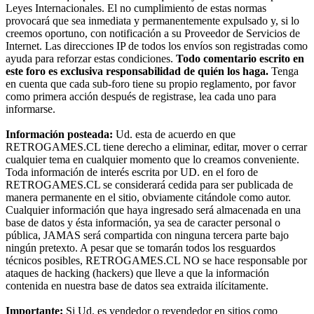
Leyes Internacionales. El no cumplimiento de estas normas
provocará que sea inmediata y permanentemente expulsado y, si lo
creemos oportuno, con notificación a su Proveedor de Servicios de
Internet. Las direcciones IP de todos los envíos son registradas como
ayuda para reforzar estas condiciones.
Todo comentario escrito en
este foro es exclusiva responsabilidad de quién los haga.
Tenga
en cuenta que cada sub-foro tiene su propio reglamento, por favor
como primera acción después de registrase, lea cada uno para
informarse.
Información posteada:
Ud. esta de acuerdo en que
RETROGAMES.CL tiene derecho a eliminar, editar, mover o cerrar
cualquier tema en cualquier momento que lo creamos conveniente.
Toda información de interés escrita por UD. en el foro de
RETROGAMES.CL se considerará cedida para ser publicada de
manera permanente en el sitio, obviamente citándole como autor.
Cualquier información que haya ingresado será almacenada en una
base de datos y ésta información, ya sea de caracter personal o
pública, JAMAS será compartida con ninguna tercera parte bajo
ningún pretexto. A pesar que se tomarán todos los resguardos
técnicos posibles, RETROGAMES.CL NO se hace responsable por
ataques de hacking (hackers) que lleve a que la información
contenida en nuestra base de datos sea extraida ilícitamente.
Importante:
Si Ud. es vendedor o revendedor en sitios como